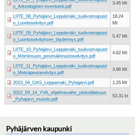
3.45 Mt
o_Arkeologinen inventointi.pdf
LIITE_08_Pyhäjärvi_Leppämäki_tuulivoimapuist
18.24
o_Luontoselvitys.pdf
Mt
LIITE_09_Pyhäjärvi_Leppämäki_tuulivoimapuist
5.47 Mt
o_Luontoselvityksen_täydennys.pdf
LIITE_10_Pyhäjärvi_Leppämäki_tuulivoimapuist
4.82 Mt
o_Mörninsuon_pesimälinnustoselvitys.pdf
LIITE_11_Pyhäjärvi_Leppämäki_tuulivoimapuist
3.86 Mt
o_Metsäpeuraselvitys.pdf
2023_04_OAS_Leppamaki_Pyhajarvi.pdf
1.25 Mt
2022_09_14_YVA_ohjelmavaihe_yleisotilaisuus
53.31 kt
_Pyhajarvi_muistio.pdf
Pyhäjärven kaupunki