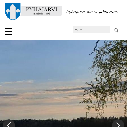
Hyppää
pääsisältöön
Pyhäjärvi 160 v. juhlavuosi
Search