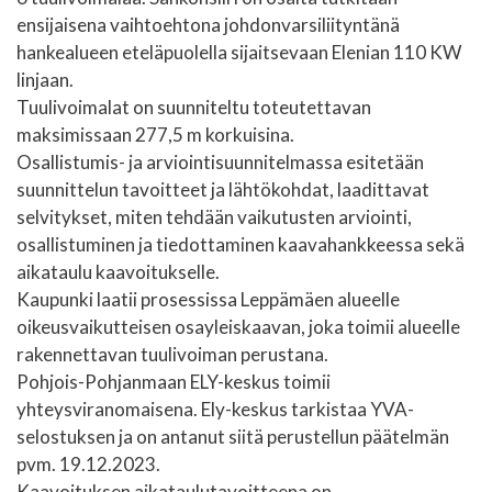
ensijaisena vaihtoehtona johdonvarsiliityntänä
hankealueen eteläpuolella sijaitsevaan Elenian 110 KW
linjaan.
Tuulivoimalat on suunniteltu toteutettavan
maksimissaan 277,5 m korkuisina.
Osallistumis- ja arviointisuunnitelmassa esitetään
suunnittelun tavoitteet ja lähtökohdat, laadittavat
selvitykset, miten tehdään vaikutusten arviointi,
osallistuminen ja tiedottaminen kaavahankkeessa sekä
aikataulu kaavoitukselle.
Kaupunki laatii prosessissa Leppämäen alueelle
oikeusvaikutteisen osayleiskaavan, joka toimii alueelle
rakennettavan tuulivoiman perustana.
Pohjois-Pohjanmaan ELY-keskus toimii
yhteysviranomaisena. Ely-keskus tarkistaa YVA-
selostuksen ja on antanut siitä perustellun päätelmän
pvm. 19.12.2023.
Kaavoituksen aikataulutavoitteena on