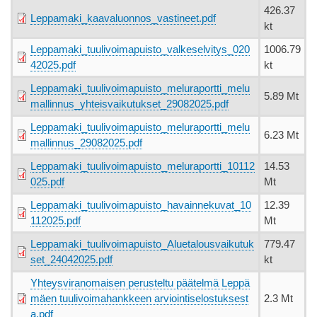
426.37
Leppamaki_kaavaluonnos_vastineet.pdf
kt
Leppamaki_tuulivoimapuisto_valkeselvitys_020
1006.79
42025.pdf
kt
Leppamaki_tuulivoimapuisto_meluraportti_melu
5.89 Mt
mallinnus_yhteisvaikutukset_29082025.pdf
Leppamaki_tuulivoimapuisto_meluraportti_melu
6.23 Mt
mallinnus_29082025.pdf
Leppamaki_tuulivoimapuisto_meluraportti_10112
14.53
025.pdf
Mt
Leppamaki_tuulivoimapuisto_havainnekuvat_10
12.39
112025.pdf
Mt
Leppamaki_tuulivoimapuisto_Aluetalousvaikutuk
779.47
set_24042025.pdf
kt
Yhteysviranomaisen perusteltu päätelmä Leppä
mäen tuulivoimahankkeen arviointiselostuksest
2.3 Mt
a.pdf