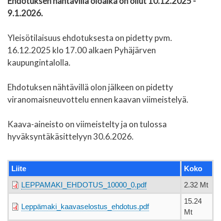
Ehdotuksen nähtävillä oloaika on ollut 10.12.2025 -
9.1.2026.
Yleisötilaisuus ehdotuksesta on pidetty pvm.
16.12.2025 klo 17.00 alkaen Pyhäjärven
kaupungintalolla.
Ehdotuksen nähtävillä olon jälkeen on pidetty
viranomaisneuvottelu ennen kaavan viimeistelyä.
Kaava-aineisto on viimeistelty ja on tulossa
hyväksyntäkäsittelyyn 30.6.2026.
Liite
Koko
LEPPAMAKI_EHDOTUS_10000_0.pdf
2.32 Mt
15.24
Leppämaki_kaavaselostus_ehdotus.pdf
Mt