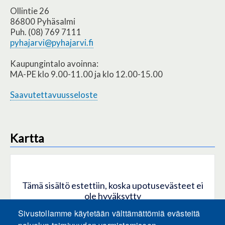
Ollintie 26
86800 Pyhäsalmi
Puh. (08) 769 7111
pyhajarvi@pyhajarvi.fi
Kaupungintalo avoinna:
MA-PE klo 9.00-11.00 ja klo 12.00-15.00
Saavutettavuusseloste
Kartta
Tämä sisältö estettiin, koska upotusevästeet ei
ole hyväksytty
Sivustollamme käytetään välttämättömiä evästeitä
HYVÄKSY KAIKKI EVÄSTEET