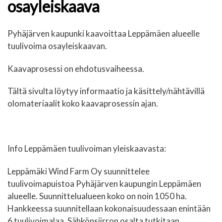
osayleiskaava
Pyhäjärven kaupunki kaavoittaa Leppämäen alueelle
tuulivoima osayleiskaavan.
Kaavaprosessi on ehdotusvaiheessa.
Tältä sivulta löytyy informaatio ja käsittely/nähtävillä
olomateriaalit koko kaavaprosessin ajan.
Info Leppämäen tuulivoiman yleiskaavasta:
Leppämäki Wind Farm Oy suunnittelee
tuulivoimapuistoa Pyhäjärven kaupungin Leppämäen
alueelle. Suunnittelualueen koko on noin 1050 ha.
Hankkeessa suunnitellaan kokonaisuudessaan enintään
6 tuulivoimalaa. Sähkönsiirron osalta tutkitaan