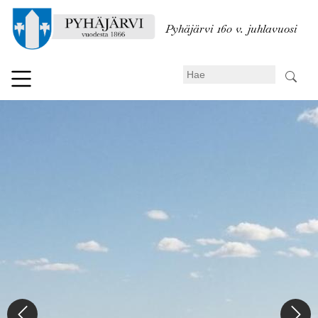
Hyppää
pääsisältöön
Pyhäjärvi 160 v. juhlavuosi
Search