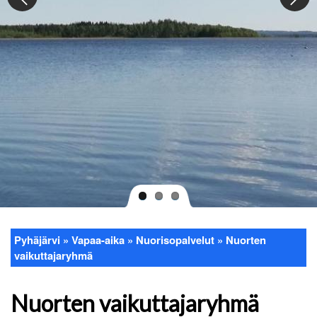
Pyhäjärvi
Vapaa-aika
Nuorisopalvelut
Nuorten
Murupolku
vaikuttajaryhmä
Nuorten vaikuttajaryhmä