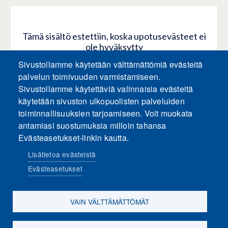
Tämä sisältö estettiin, koska upotusevästeet ei
ole hyväksytty
Sivustollamme käytetään välttämättömiä evästeitä
HYVÄKSY KAIKKI EVÄSTEET
palvelun toimivuuden varmistamiseen.
Sivustollamme käytettäviä valinnaisia evästeitä
käytetään sivuston ulkopuolisten palveluiden
Hyväksy vain upotusevästeet
toiminnallisuuksien tarjoamiseen. Voit muokata
antamiasi suostumuksia milloin tahansa
Evästeasetukset-linkin kautta.
Lisätietoa evästeistä
Evästeasetukset
Sosiaalinen media
VAIN VÄLTTÄMÄTTÖMÄT