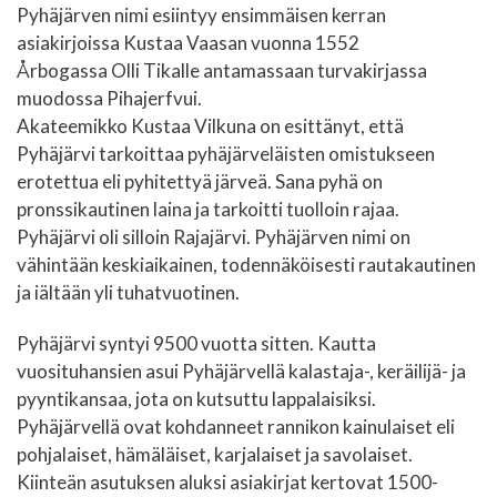
Pyhäjärven nimi esiintyy ensimmäisen kerran
asiakirjoissa Kustaa Vaasan vuonna 1552
Årbogassa Olli Tikalle antamassaan turvakirjassa
muodossa Pihajerfvui.
Akateemikko Kustaa Vilkuna on esittänyt, että
Pyhäjärvi tarkoittaa pyhäjärveläisten omistukseen
erotettua eli pyhitettyä järveä. Sana pyhä on
pronssikautinen laina ja tarkoitti tuolloin rajaa.
Pyhäjärvi oli silloin Rajajärvi. Pyhäjärven nimi on
vähintään keskiaikainen, todennäköisesti rautakautinen
ja iältään yli tuhatvuotinen.
Pyhäjärvi syntyi 9500 vuotta sitten. Kautta
vuosituhansien asui Pyhäjärvellä kalastaja-, keräilijä- ja
pyyntikansaa, jota on kutsuttu lappalaisiksi.
Pyhäjärvellä ovat kohdanneet rannikon kainulaiset eli
pohjalaiset, hämäläiset, karjalaiset ja savolaiset.
Kiinteän asutuksen aluksi asiakirjat kertovat 1500-