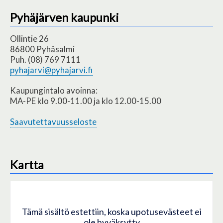
Pyhäjärven kaupunki
Ollintie 26
86800 Pyhäsalmi
Puh. (08) 769 7111
pyhajarvi@pyhajarvi.fi
Kaupungintalo avoinna:
MA-PE klo 9.00-11.00 ja klo 12.00-15.00
Saavutettavuusseloste
Kartta
Tämä sisältö estettiin, koska upotusevästeet ei
ole hyväksytty