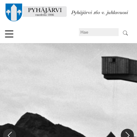
Hyppää
pääsisältöön
Pyhäjärvi 160 v. juhlavuosi
Search