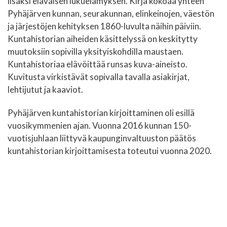
lisäksi eläväisen lukuelämyksen. Kirja kokoaa yhteen
Pyhäjärven kunnan, seurakunnan, elinkeinojen, väestön
ja järjestöjen kehityksen 1860-luvulta näihin päiviin.
Kuntahistorian aiheiden käsittelyssä on keskitytty
muutoksiin sopivilla yksityiskohdilla maustaen.
Kuntahistoriaa elävöittää runsas kuva-aineisto.
Kuvitusta virkistävät sopivalla tavalla asiakirjat,
lehtijutut ja kaaviot.
Pyhäjärven kuntahistorian kirjoittaminen oli esillä
vuosikymmenien ajan. Vuonna 2016 kunnan 150-
vuotisjuhlaan liittyvä kaupunginvaltuuston päätös
kuntahistorian kirjoittamisesta toteutui vuonna 2020.