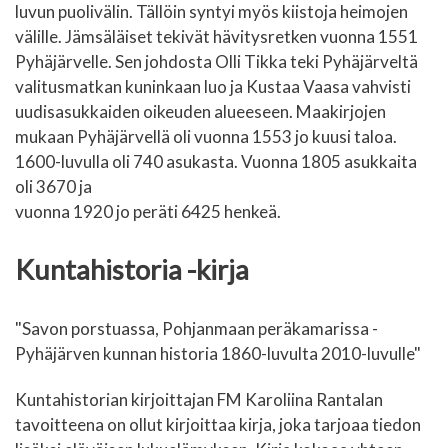
luvun puolivälin. Tällöin syntyi myös kiistoja heimojen
välille. Jämsäläiset tekivät hävitysretken vuonna 1551
Pyhäjärvelle. Sen johdosta Olli Tikka teki Pyhäjärveltä
valitusmatkan kuninkaan luo ja Kustaa Vaasa vahvisti
uudisasukkaiden oikeuden alueeseen. Maakirjojen
mukaan Pyhäjärvellä oli vuonna 1553 jo kuusi taloa.
1600-luvulla oli 740 asukasta. Vuonna 1805 asukkaita
oli 3670 ja
vuonna 1920 jo peräti 6425 henkeä.
Kuntahistoria -kirja
"Savon porstuassa, Pohjanmaan peräkamarissa -
Pyhäjärven kunnan historia 1860-luvulta 2010-luvulle"
Kuntahistorian kirjoittajan FM Karoliina Rantalan
tavoitteena on ollut kirjoittaa kirja, joka tarjoaa tiedon