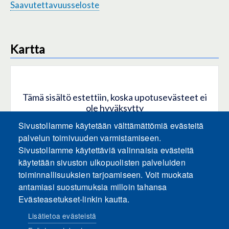
Saavutettavuusseloste
Kartta
Tämä sisältö estettiin, koska upotusevästeet ei
ole hyväksytty
Sivustollamme käytetään välttämättömiä evästeitä
HYVÄKSY KAIKKI EVÄSTEET
palvelun toimivuuden varmistamiseen.
Sivustollamme käytettäviä valinnaisia evästeitä
käytetään sivuston ulkopuolisten palveluiden
Hyväksy vain upotusevästeet
toiminnallisuuksien tarjoamiseen. Voit muokata
antamiasi suostumuksia milloin tahansa
Evästeasetukset-linkin kautta.
Lisätietoa evästeistä