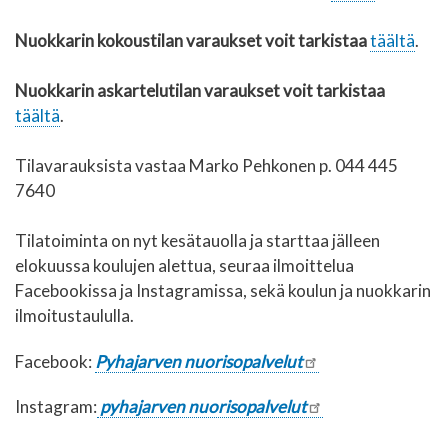
Nuokkarin kokoustilan varaukset voit tarkistaa
täältä
.
Nuokkarin askartelutilan varaukset voit tarkistaa
täältä
.
Tilavarauksista vastaa
Marko Pehkonen p. 044 445
7640
Tilatoiminta on nyt kesätauolla ja starttaa jälleen
elokuussa koulujen alettua, seuraa ilmoittelua
Facebookissa ja Instagramissa, sekä koulun ja nuokkarin
ilmoitustaululla.
Facebook:
Pyhajarven nuorisopalvelut
Instagram:
pyhajarven nuorisopalvelut