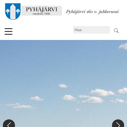
Hyppää
pääsisältöön
Pyhäjärvi 160 v. juhlavuosi
Search