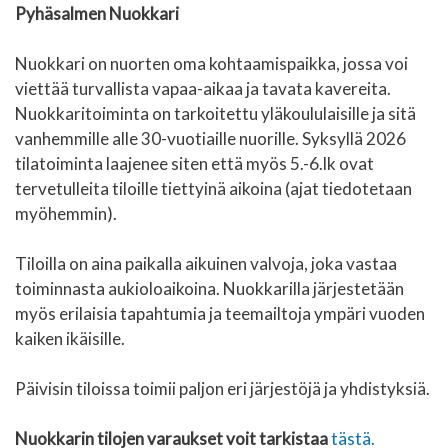
Pyhäsalmen Nuokkari
Nuokkari on nuorten oma kohtaamispaikka, jossa voi
viettää turvallista vapaa-aikaa ja tavata kavereita.
Nuokkaritoiminta on tarkoitettu yläkoululaisille ja sitä
vanhemmille alle 30-vuotiaille nuorille. Syksyllä 2026
tilatoiminta laajenee siten että myös 5.-6.lk ovat
tervetulleita tiloille tiettyinä aikoina (ajat tiedotetaan
myöhemmin).
Tiloilla on aina paikalla aikuinen valvoja, joka vastaa
toiminnasta aukioloaikoina. Nuokkarilla järjestetään
myös erilaisia tapahtumia ja teemailtoja ympäri vuoden
kaiken ikäisille.
Päivisin tiloissa toimii paljon eri järjestöjä ja yhdistyksiä.
Nuokkarin tilojen varaukset voit tarkistaa
tästä.