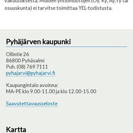
vakuutuksesta. Muiden yhtiömuotojen (Oy, Ky, Ay, ry tai
osuuskunta) ei tarvitse toimittaa YEL-todistusta.
Pyhäjärven kaupunki
Ollintie 26
86800 Pyhäsalmi
Puh. (08) 769 7111
pyhajarvi@pyhajarvi.fi
Kaupungintalo avoinna:
MA-PE klo 9.00-11.00 ja klo 12.00-15.00
Saavutettavuusseloste
Kartta