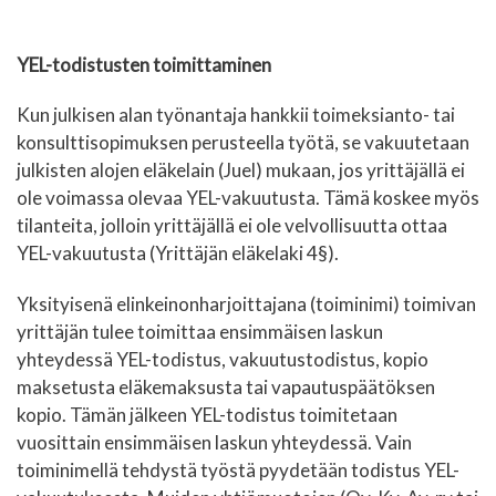
YEL-todistusten toimittaminen
Kun julkisen alan työnantaja hankkii toimeksianto- tai
konsulttisopimuksen perusteella työtä, se vakuutetaan
julkisten alojen eläkelain
(Juel)
mukaan, jos yrittäjällä ei
ole voimassa olevaa YEL-vakuutusta. Tämä koskee myös
tilanteita, jolloin yrittäjällä ei ole velvollisuutta ottaa
YEL-vakuutusta (Yrittäjän eläkelaki 4§).
Yksityisenä elinkeinonharjoittajana (toiminimi) toimivan
yrittäjän tulee toimittaa ensimmäisen laskun
yhteydessä YEL-todistus, vakuutustodistus, kopio
maksetusta eläkemaksusta tai vapautuspäätöksen
kopio. Tämän jälkeen YEL-todistus toimitetaan
vuosittain ensimmäisen laskun yhteydessä. Vain
toiminimellä tehdystä työstä pyydetään todistus YEL-