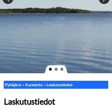
Pyhäjärvi
Kuntainfo
Laskutustiedot
Murupolku
Laskutustiedot