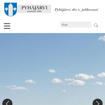
Hyppää
pääsisältöön
Pyhäjärvi 160 v. juhlavuosi
Search