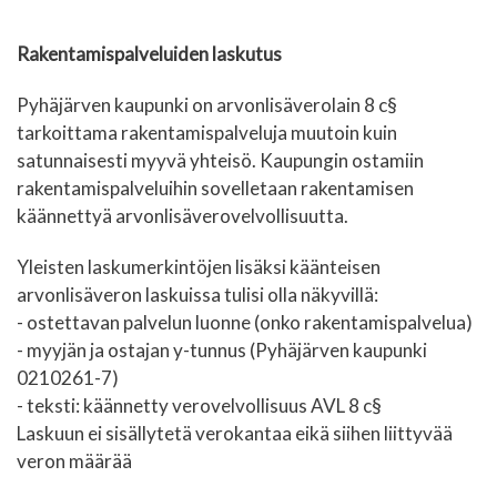
Rakentamispalveluiden laskutus
Pyhäjärven kaupunki on arvonlisäverolain 8 c§
tarkoittama rakentamispalveluja muutoin kuin
satunnaisesti myyvä yhteisö. Kaupungin ostamiin
rakentamispalveluihin sovelletaan rakentamisen
käännettyä arvonlisäverovelvollisuutta.
Yleisten laskumerkintöjen lisäksi käänteisen
arvonlisäveron laskuissa tulisi olla näkyvillä:
- ostettavan palvelun luonne (onko rakentamispalvelua)
- myyjän ja ostajan y-tunnus (Pyhäjärven kaupunki
0210261-7)
- teksti: käännetty verovelvollisuus AVL 8 c§
Laskuun ei sisällytetä verokantaa eikä siihen liittyvää
veron määrää