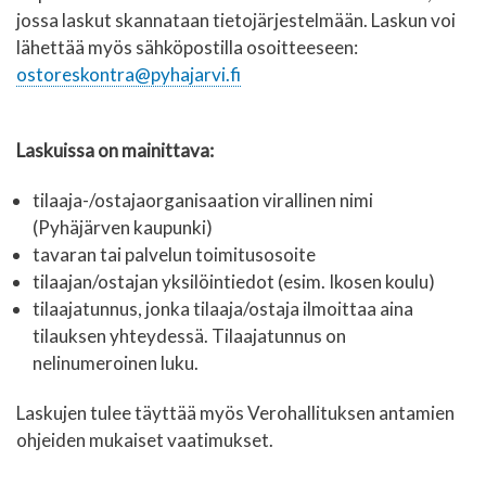
jossa laskut skannataan tietojärjestelmään. Laskun voi
lähettää myös sähköpostilla osoitteeseen:
ostoreskontra@pyhajarvi.fi
Laskuissa on mainittava:
tilaaja-/ostajaorganisaation virallinen nimi
(Pyhäjärven kaupunki)
tavaran tai palvelun toimitusosoite
tilaajan/ostajan yksilöintiedot (esim. Ikosen koulu)
tilaajatunnus, jonka tilaaja/ostaja ilmoittaa aina
tilauksen yhteydessä. Tilaajatunnus on
nelinumeroinen luku.
Laskujen tulee täyttää myös Verohallituksen antamien
ohjeiden mukaiset vaatimukset.