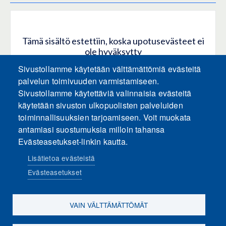
Tämä sisältö estettiin, koska upotusevästeet ei
ole hyväksytty
Sivustollamme käytetään välttämättömiä evästeitä
HYVÄKSY KAIKKI EVÄSTEET
palvelun toimivuuden varmistamiseen.
Sivustollamme käytettäviä valinnaisia evästeitä
käytetään sivuston ulkopuolisten palveluiden
Hyväksy vain upotusevästeet
toiminnallisuuksien tarjoamiseen. Voit muokata
antamiasi suostumuksia milloin tahansa
Evästeasetukset-linkin kautta.
Lisätietoa evästeistä
Evästeasetukset
Sosiaalinen media
VAIN VÄLTTÄMÄTTÖMÄT