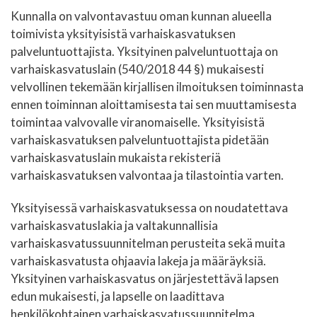
Kunnalla on valvontavastuu oman kunnan alueella
toimivista yksityisistä varhaiskasvatuksen
palveluntuottajista. Yksityinen palveluntuottaja on
varhaiskasvatuslain (540/2018 44 §) mukaisesti
velvollinen tekemään kirjallisen ilmoituksen toiminnasta
ennen toiminnan aloittamisesta tai sen muuttamisesta
toimintaa valvovalle viranomaiselle. Yksityisistä
varhaiskasvatuksen palveluntuottajista pidetään
varhaiskasvatuslain mukaista rekisteriä
varhaiskasvatuksen valvontaa ja tilastointia varten.
Yksityisessä varhaiskasvatuksessa on noudatettava
varhaiskasvatuslakia ja valtakunnallisia
varhaiskasvatussuunnitelman perusteita sekä muita
varhaiskasvatusta ohjaavia lakeja ja määräyksiä.
Yksityinen varhaiskasvatus on järjestettävä lapsen
edun mukaisesti, ja lapselle on laadittava
henkilökohtainen varhaiskasvatussuunnitelma.