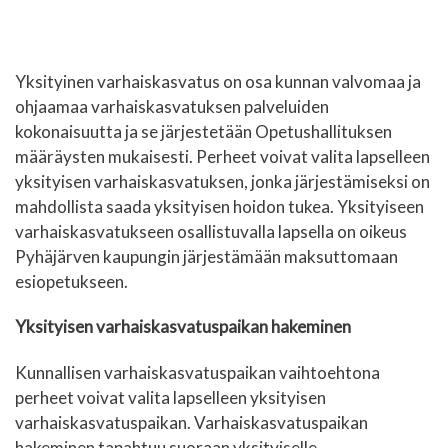
Yksityinen varhaiskasvatus on osa kunnan valvomaa ja
ohjaamaa varhaiskasvatuksen palveluiden
kokonaisuutta ja se järjestetään Opetushallituksen
määräysten mukaisesti. Perheet voivat valita lapselleen
yksityisen varhaiskasvatuksen, jonka järjestämiseksi on
mahdollista saada yksityisen hoidon tukea. Yksityiseen
varhaiskasvatukseen osallistuvalla lapsella on oikeus
Pyhäjärven kaupungin järjestämään maksuttomaan
esiopetukseen.
Yksityisen varhaiskasvatuspaikan hakeminen
Kunnallisen varhaiskasvatuspaikan vaihtoehtona
perheet voivat valita lapselleen yksityisen
varhaiskasvatuspaikan. Varhaiskasvatuspaikan
hakeminen tapahtuu suoraan yksityiselle