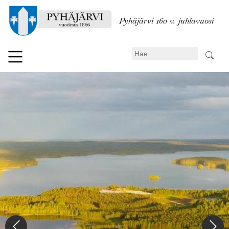
Hyppää
pääsisältöön
Pyhäjärvi 160 v. juhlavuosi
Search