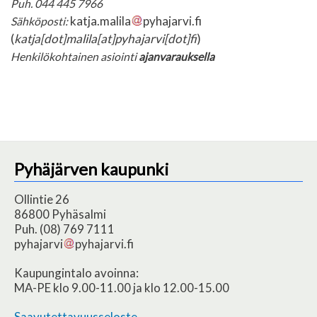
Puh. 044 445 7966
katja.malila
pyhajarvi.fi
Sähköposti:
(
katja[dot]malila[at]pyhajarvi[dot]fi
)
Henkilökohtainen asiointi
ajanvarauksella
Pyhäjärven kaupunki
Ollintie 26
86800 Pyhäsalmi
Puh. (08) 769 7111
pyhajarvi
pyhajarvi.fi
Kaupungintalo avoinna:
MA-PE klo 9.00-11.00 ja klo 12.00-15.00
Saavutettavuusseloste