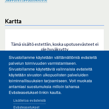
Kartta
Tämä sisältö estettiin, koska upotusevästeet ei
ole hyväksytty
Sivustollamme käytetään välttämättömiä evästeitä
HYVÄKSY KAIKKI EVÄSTEET
palvelun toimivuuden varmistamiseen.
Sivustollamme käytettäviä valinnaisia evästeitä
käytetään sivuston ulkopuolisten palveluiden
Hyväksy vain upotusevästeet
toiminnallisuuksien tarjoamiseen. Voit muokata
antamiasi suostumuksia milloin tahansa
Evästeasetukset-linkin kautta.
Lisätietoa evästeistä
Evästeasetukset