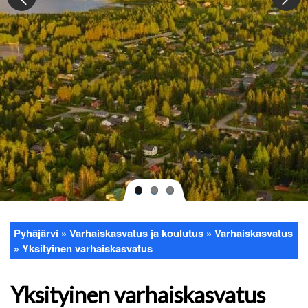
Pyhäjärvi
Varhaiskasvatus ja koulutus
Varhaiskasvatus
Murupolku
Yksityinen varhaiskasvatus
Yksityinen varhaiskasvatus