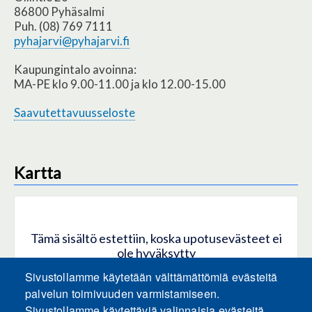
86800 Pyhäsalmi
Puh. (08) 769 7111
pyhajarvi@pyhajarvi.fi
Kaupungintalo avoinna:
MA-PE klo 9.00-11.00 ja klo 12.00-15.00
Saavutettavuusseloste
Kartta
Tämä sisältö estettiin, koska upotusevästeet ei
ole hyväksytty
Sivustollamme käytetään välttämättömiä evästeitä
HYVÄKSY KAIKKI EVÄSTEET
palvelun toimivuuden varmistamiseen.
Sivustollamme käytettäviä valinnaisia evästeitä