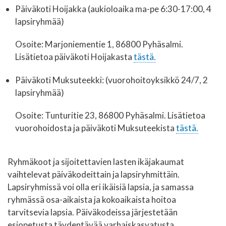
Päiväkoti Hoijakka (aukioloaika ma-pe 6:30-17:00, 4
lapsiryhmää)
Osoite: Marjoniementie 1, 86800 Pyhäsalmi.
Lisätietoa päiväkoti Hoijakasta
tästä.
Päiväkoti Muksuteekki: (vuorohoitoyksikkö 24/7, 2
lapsiryhmää)
Osoite: Tunturitie 23, 86800 Pyhäsalmi. Lisätietoa
vuorohoidosta ja päiväkoti Muksuteekista
tästä.
Ryhmäkoot ja sijoitettavien lasten ikäjakaumat
vaihtelevat päiväkodeittain ja lapsiryhmittäin.
Lapsiryhmissä voi olla eri ikäisiä lapsia, ja samassa
ryhmässä osa-aikaista ja kokoaikaista hoitoa
tarvitsevia lapsia. Päiväkodeissa järjestetään
esiopetusta täydentävää varhaiskasvatusta.