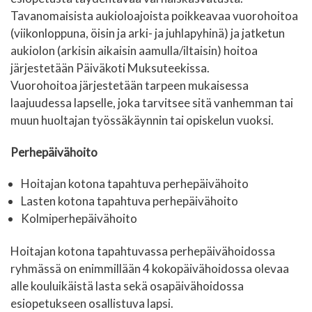
Tavanomaisista aukioloajoista poikkeavaa vuorohoitoa
(viikonloppuna, öisin ja arki- ja juhlapyhinä) ja jatketun
aukiolon (arkisin aikaisin aamulla/iltaisin) hoitoa
järjestetään Päiväkoti Muksuteekissa.
Vuorohoitoa järjestetään tarpeen mukaisessa
laajuudessa lapselle, joka tarvitsee sitä vanhemman tai
muun huoltajan työssäkäynnin tai opiskelun vuoksi.
Perhepäivähoito
Hoitajan kotona tapahtuva perhepäivähoito
Lasten kotona tapahtuva perhepäivähoito
Kolmiperhepäivähoito
Hoitajan kotona tapahtuvassa perhepäivähoidossa
ryhmässä on enimmillään 4 kokopäivähoidossa olevaa
alle kouluikäistä lasta sekä osapäivähoidossa
esiopetukseen osallistuva lapsi.