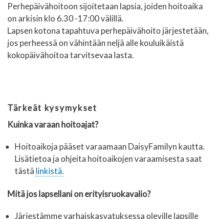
Perhepäivähoitoon sijoitetaan lapsia, joiden hoitoaika
on arkisin klo 6.30 -17:00 välillä.
Lapsen kotona tapahtuva perhepäivähoito järjestetään,
jos perheessä on vähintään neljä alle kouluikäistä
kokopäivähoitoa tarvitsevaa lasta.
Tärkeät kysymykset
Kuinka varaan hoitoajat?
Hoitoaikoja pääset varaamaan DaisyFamilyn kautta.
Lisätietoa ja ohjeita hoitoaikojen varaamisesta saat
tästä
linkistä.
Mitä jos lapsellani on erityisruokavalio?
Järjestämme varhaiskasvatuksessa oleville lapsille