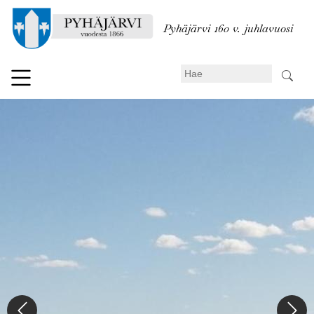
Hyppää
pääsisältöön
Pyhäjärvi 160 v. juhlavuosi
Search