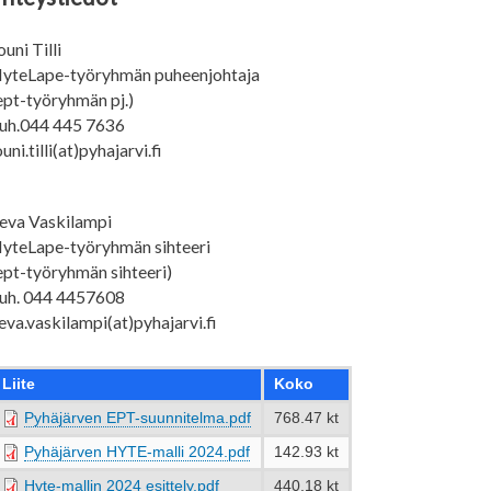
ouni Tilli
yteLape-työryhmän puheenjohtaja
ept-työryhmän pj.)
uh.044 445 7636
ouni.tilli(at)pyhajarvi.fi
eva Vaskilampi
yteLape-työryhmän sihteeri
ept-työryhmän sihteeri)
uh. 044 4457608
eva.vaskilampi(at)pyhajarvi.fi
Liite
Koko
Pyhäjärven EPT-suunnitelma.pdf
768.47 kt
Pyhäjärven HYTE-malli 2024.pdf
142.93 kt
Hyte-mallin 2024 esittely.pdf
440.18 kt