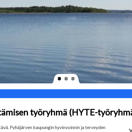
istämisen työryhmä (HYTE-työryhm
tävä. Pyhäjärven kaupungin hyvinvoinnin ja terveyden
Y