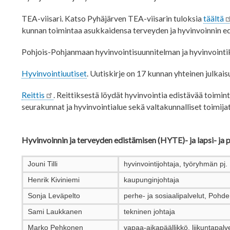
TEA-viisari.
Katso Pyhäjärven TEA-viisarin tuloksia
täältä
kunnan toimintaa asukkaidensa terveyden ja hyvinvoinnin ed
Pohjois-Pohjanmaan hyvinvointisuunnitelman ja hyvinvoint
Hyvinvointiuutiset
. Uutiskirje on 17 kunnan yhteinen julkai
Reittis
. Reittiksestä löydät hyvinvointia edistävää toimint
seurakunnat ja hyvinvointialue sekä valtakunnalliset toimija
Hyvinvoinnin ja terveyden edistämisen (HYTE)- ja lapsi- ja
Jouni Tilli
hyvinvointijohtaja, työryhmän pj.
Henrik Kiviniemi
kaupunginjohtaja
Sonja Leväpelto
perhe- ja sosiaalipalvelut, Pohde
Sami Laukkanen
tekninen johtaja
Marko Pehkonen
vapaa-aikapäällikkö, liikuntapalv