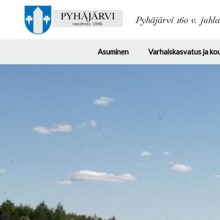
Pyhäjärvi 160 v. juhl
Asuminen
Varhaiskasvatus ja ko
Toggle
submenu