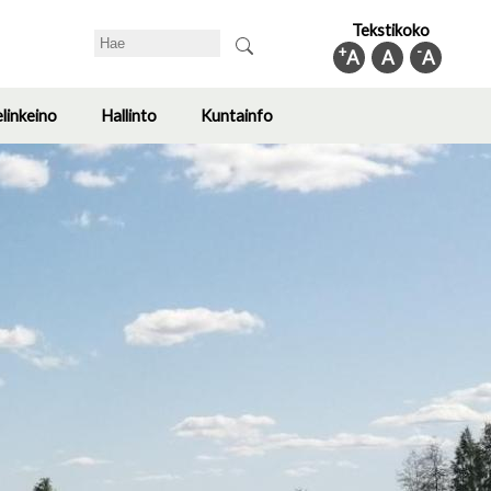
Tekstikoko
Search
+
-
A
A
A
elinkeino
Hallinto
Kuntainfo
Toggle
Toggle
Toggle
submenu
submenu
submenu