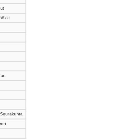
lut
öökki
tus
 Seurakunta
eri