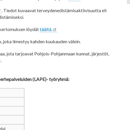
. Tiedot kuvaavat terveydenedistämisaktiivisuutta eli
istämiseksi.
ikertomuksen löydät
täältä.
su, joka ilmestyy kahden kuukauden välein.
aa, jota tarjoavat Pohjois-​Pohjanmaan kunnat, järjestöt,
t.
 perhepalveluiden (LAPE)- työryhmä:
elut