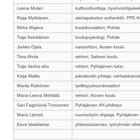
Leena Mulari
kulttuurituottaja, hyvinvointipalve
Raija Mykkänen
ateriapalvelun esihenkilö, PPE-K
Mirka Majava
koulukuraattori, Pohde
Taija Kekäläinen
koulupsykologi, Pohde
Jarkko Ojala
vararehtori, Ikosen koulu
Tiina Ahola
rehtori, Salmen koulu
Tuija Vanha-aho
rehtori, Pyhäjärven lukio
Katja Malila
päiväkodin johtaja, varhaiskasva
Marita Rytkönen
työllisyyskoordinaattori
Maria-Leena Mehtälä
rehtori, Ikosen koulu
Sari Fagerlund-Torssonen
Pyhäjärven 4H-yhdistys
Maria Lämsä
nuorisotyön ohjaaja, Pyhäjärven
Eeva Vaskilampi
yhteisöasiamies, työryhmän sihte