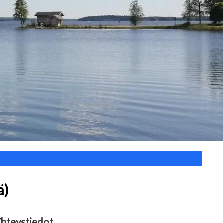
ä)
hteystiedot