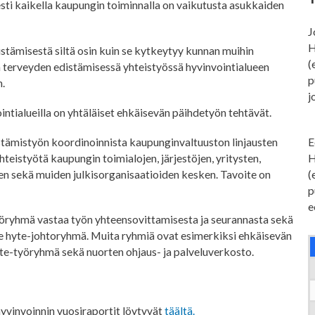
ti kaikella kaupungin toiminnalla on vaikutusta asukkaiden
J
H
istämisestä siltä osin kuin se kytkeytyy kunnan muihin
(
ja terveyden edistämisessä yhteistyössä hyvinvointialueen
p
n.
j
intialueilla on yhtäläiset ehkäisevän päihdetyön tehtävät.
stämistyön koordinoinnista kaupunginvaltuuston linjausten
E
hteistyötä kaupungin toimialojen, järjestöjen, yritysten,
H
een sekä muiden julkisorganisaatioiden kesken. Tavoite on
(
p
e
öryhmä vastaa työn yhteensovittamisesta ja seurannasta sekä
 hyte-johtoryhmä. Muita ryhmiä ovat esimerkiksi ehkäisevän
e-työryhmä sekä nuorten ohjaus- ja palveluverkosto.
hyvinvoinnin vuosiraportit löytyvät
täältä.