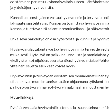
edistäminen perustuu kokonaisvaltaisuuteen. Lähtökohtaises
ja yhteisöjen hyvinvointiin.
Kunnalla on ensisijainen vastuu hyvinvoinnin ja terveyden ed
lakisääteisiin tehtäviin. Kunnan on toimittava hyvinvoinnin 
kanssa ja tuettava sitä asiantuntemuksellaan – ja päinvastoi
Ehkäisevä päihdetyö on osa hyte-työtä, ja kunnilla ja hyvinvo
Hyvinvointilautakunta vastaa hyvinvoinnin ja terveyden edi
mukaisesti. Hyte-työ on poikkihallinnollista ja monialaista y
yksityisten toimijoiden, seurakuntien, hyvinvointialue Poht
yhteinen: se, että asukkaat voivat hyvin.
Hyvinvoinnin ja terveyden edistämisen moniammatillinen ty
tilannekuvan muodostamisesta. Sen ohjaamana työskentelee
päihdetyön työryhmä (ept-työryhmä), maahanmuuttajien hyt
Hyte-linkkejä:
Pyhäjärven laaja hyvinvointikertomus ja -suunnitelma sekä 