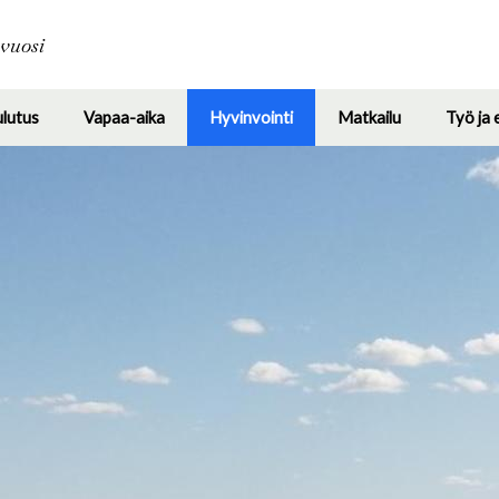
Hyppää
pääsisältöön
avuosi
ulutus
Vapaa-aika
Hyvinvointi
Matkailu
Työ ja 
Toggle
Toggle
Toggle
Toggle
submenu
submenu
submenu
submenu