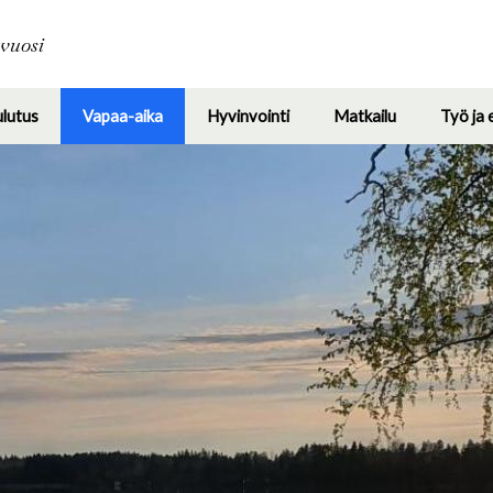
Hyppää
pääsisältöön
avuosi
ulutus
Vapaa-aika
Hyvinvointi
Matkailu
Työ ja 
Toggle
Toggle
Toggle
Toggle
submenu
submenu
submenu
submenu