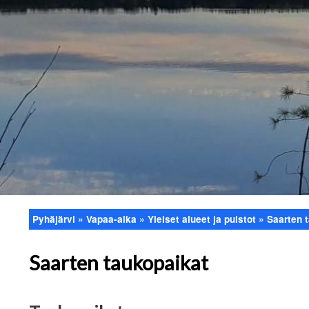
Pyhäjärvi
Vapaa-aika
Yleiset alueet ja puistot
Saarten 
Murupolku
Saarten taukopaikat