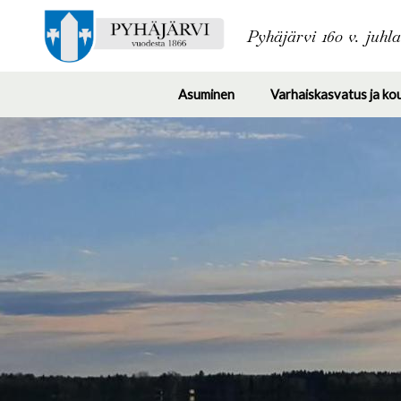
Pyhäjärvi 160 v. juhl
Asuminen
Varhaiskasvatus ja ko
Toggle
submenu