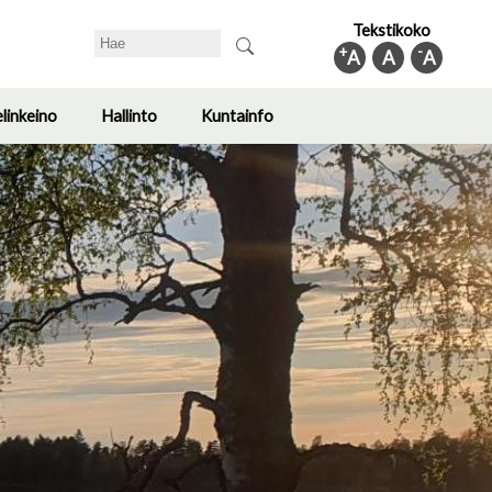
Tekstikoko
Search
+
-
A
A
A
elinkeino
Hallinto
Kuntainfo
Toggle
Toggle
Toggle
submenu
submenu
submenu