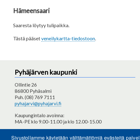
Hämeensaari
Saaresta löytyy tulipaikka.
Tästä pääset
veneilykartta-tiedostoon
.
Pyhäjärven kaupunki
Ollintie 26
86800 Pyhäsalmi
Puh. (08) 769 7111
pyhajarvi@pyhajarvi.fi
Kaupungintalo avoinna:
MA-PE klo 9.00-11.00 ja klo 12.00-15.00
Saavutettavuusseloste
Sivustollamme käytetään välttämättömiä evästeitä palve