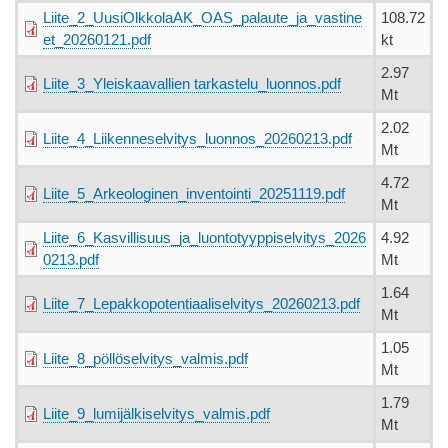
Liite_2_UusiOlkkolaAK_OAS_palaute_ja_vastine
108.72
et_20260121.pdf
kt
2.97
Liite_3_Yleiskaavallien tarkastelu_luonnos.pdf
Mt
2.02
Liite_4_Liikenneselvitys_luonnos_20260213.pdf
Mt
4.72
Liite_5_Arkeologinen_inventointi_20251119.pdf
Mt
Liite_6_Kasvillisuus_ja_luontotyyppiselvitys_2026
4.92
0213.pdf
Mt
1.64
Liite_7_Lepakkopotentiaaliselvitys_20260213.pdf
Mt
1.05
Liite_8_pöllöselvitys_valmis.pdf
Mt
1.79
Liite_9_lumijälkiselvitys_valmis.pdf
Mt