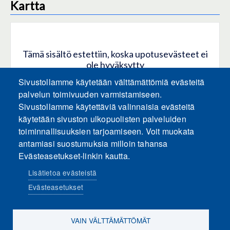
Kartta
Tämä sisältö estettiin, koska upotusevästeet ei
ole hyväksytty
Sivustollamme käytetään välttämättömiä evästeitä
HYVÄKSY KAIKKI EVÄSTEET
palvelun toimivuuden varmistamiseen.
Sivustollamme käytettäviä valinnaisia evästeitä
käytetään sivuston ulkopuolisten palveluiden
Hyväksy vain upotusevästeet
toiminnallisuuksien tarjoamiseen. Voit muokata
antamiasi suostumuksia milloin tahansa
Evästeasetukset-linkin kautta.
Lisätietoa evästeistä
Evästeasetukset
Sosiaalinen media
VAIN VÄLTTÄMÄTTÖMÄT