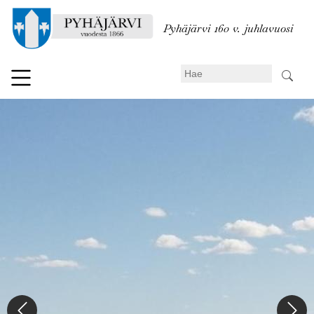
Hyppää
pääsisältöön
Pyhäjärvi 160 v. juhlavuosi
Search