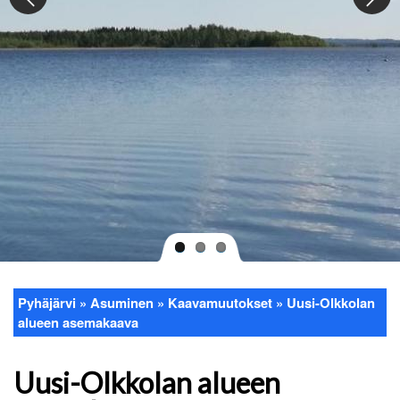
Pyhäjärvi
Asuminen
Kaavamuutokset
Uusi-Olkkolan
Murupolku
alueen asemakaava
Uusi-Olkkolan alueen