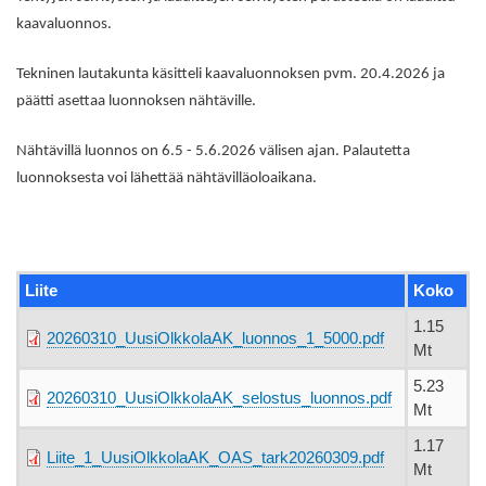
kaavaluonnos.
Tekninen lautakunta käsitteli kaavaluonnoksen pvm. 20.4.2026 ja
päätti asettaa luonnoksen nähtäville.
Nähtävillä luonnos on 6.5 - 5.6.2026 välisen ajan. Palautetta
luonnoksesta voi lähettää nähtävilläoloaikana.
Liite
Koko
1.15
20260310_UusiOlkkolaAK_luonnos_1_5000.pdf
Mt
5.23
20260310_UusiOlkkolaAK_selostus_luonnos.pdf
Mt
1.17
Liite_1_UusiOlkkolaAK_OAS_tark20260309.pdf
Mt