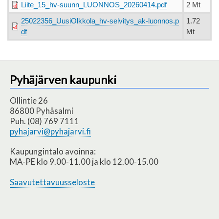
Liite_15_hv-suunn_LUONNOS_20260414.pdf
2 Mt
25022356_UusiOlkkola_hv-selvitys_ak-luonnos.p
1.72
df
Mt
Pyhäjärven kaupunki
Ollintie 26
86800 Pyhäsalmi
Puh. (08) 769 7111
pyhajarvi@pyhajarvi.fi
Kaupungintalo avoinna:
MA-PE klo 9.00-11.00 ja klo 12.00-15.00
Saavutettavuusseloste