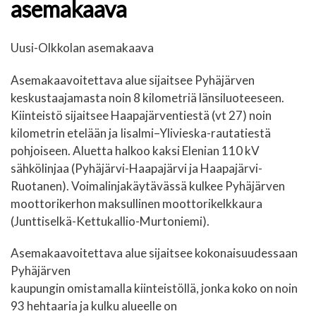
asemakaava
Uusi-Olkkolan asemakaava
Asemakaavoitettava alue sijaitsee Pyhäjärven
keskustaajamasta noin 8 kilometriä länsiluoteeseen.
Kiinteistö sijaitsee Haapajärventiestä (vt 27) noin
kilometrin etelään ja Iisalmi–Ylivieska-rautatiestä
pohjoiseen. Aluetta halkoo kaksi Elenian 110 kV
sähkölinjaa (Pyhäjärvi-Haapajärvi ja Haapajärvi-
Ruotanen). Voimalinjakäytävässä kulkee Pyhäjärven
moottorikerhon maksullinen moottorikelkkaura
(Junttiselkä-Kettukallio-Murtoniemi).
Asemakaavoitettava alue sijaitsee kokonaisuudessaan
Pyhäjärven
kaupungin omistamalla kiinteistöllä, jonka koko on noin
93 hehtaaria ja kulku alueelle on