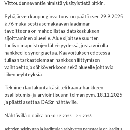
Vittoudennevantie nimistä yksityistietä pitkin.
Pyhäjärven kaupunginvaltuuston päätöksen 29.9.2025
§ 76 mukaisesti asemakaavan laadinnan
tavoitteena on mahdollistaa datakeskuksen
sijoittaminen alueelle. Alue sijaitsee suurten
tuulivoimapuistojen läheisyydessä, josta voi olla
hankkeelle synergiaetua. Kaavoituksen edetessä
tullaan tarkastelemaan hankkeen liittymisen
vaihtoehtoja sähköverkkoon sekä alueelle johtavia
liikenneyhteyksiä.
Tekninen lautakunta käsitteli kaava-hankkeen
osallistumis- ja arviointisuunnitelman pvm. 18.11.2025
ja päätti asettaa OAS:n nähtäville.
Nähtävillä oloaika on
10.12.2025 – 9.1.2026.
Tehtyjen selvitysten ja laadittujen selvitysten perusteella on laadittu