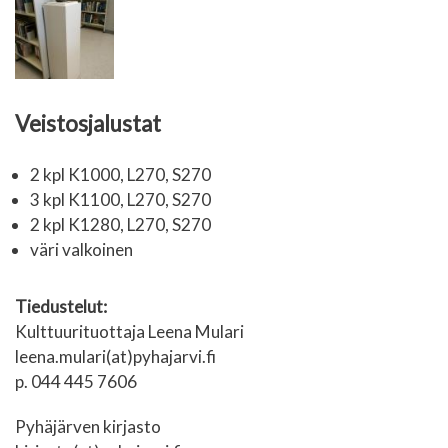
Veistosjalustat
2 kpl K1000, L270, S270
3 kpl K1100, L270, S270
2 kpl K1280, L270, S270
väri valkoinen
Tiedustelut:
Kulttuurituottaja Leena Mulari
leena.mulari(at)pyhajarvi.fi
p. 044 445 7606
Pyhäjärven kirjasto