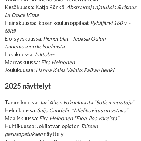
Kesäkuussa: Katja Rönkä:
Abstrakteja ajatuksia & ripaus
La Dolce Vitaa
Heinäkuussa:
Ikosen koulun oppilaat
Pyhäjärvi 160 v. -
töitä
Elo-syyskuussa:
Pienet tilat - Teoksia Oulun
taidemuseon kokoelmista
Lokakuussa:
Inktober
Marraskuussa:
Eira Heinonen
Joulukuussa:
Hanna Kaisa Vainio: Paikan henki
2025 näyttelyt
Tammikuussa:
Jari Ahon kokoelmasta "Sotien muistoja"
Helmikuussa:
Saija Candelin "Mielikuvitus on ystävä"
Maaliskuussa:
Eira Heinonen "Eloa, iloa väreistä"
Huhtikuussa: Jokilatvan opiston
Taiteen
perusopetuksen
näyttely