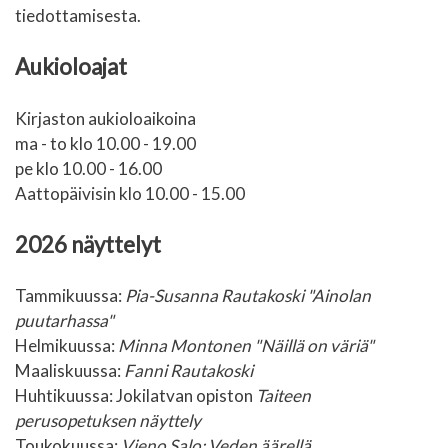
tiedottamisesta.
Aukioloajat
Kirjaston aukioloaikoina
ma - to klo 10.00 - 19.00
pe klo 10.00 - 16.00
Aattopäivisin klo 10.00 - 15.00
2026 näyttelyt
Tammikuussa:
Pia-Susanna Rautakoski "Ainolan
puutarhassa"
Helmikuussa:
Minna Montonen "Näillä on väriä"
Maaliskuussa:
Fanni Rautakoski
Huhtikuussa: Jokilatvan opiston
Taiteen
perusopetuksen näyttely
Toukokuussa:
Vieno Salo: Veden äärellä