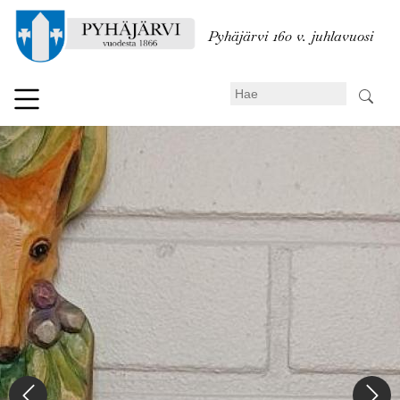
Hyppää
pääsisältöön
Pyhäjärvi 160 v. juhlavuosi
Search