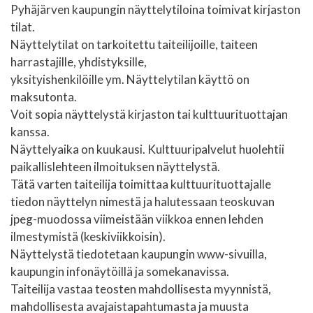
Pyhäjärven kaupungin näyttelytiloina
toimivat kirjaston
tilat.
Näyttelytilat on tarkoitettu taiteilijoille, taiteen
harrastajille, yhdistyksille,
yksityishenkilöille ym. Näyttelytilan käyttö on
maksutonta.
Voit sopia näyttelystä kirjaston tai kulttuurituottajan
kanssa.
Näyttelyaika on kuukausi. Kulttuuripalvelut huolehtii
paikallislehteen ilmoituksen näyttelystä.
Tätä varten taiteilija toimittaa kulttuurituottajalle
tiedon näyttelyn nimestä ja halutessaan teoskuvan
jpeg-muodossa viimeistään viikkoa ennen lehden
ilmestymistä (keskiviikkoisin).
Näyttelystä tiedotetaan kaupungin www-sivuilla,
kaupungin infonäytöillä ja somekanavissa.
Taiteilija vastaa teosten mahdollisesta myynnistä,
mahdollisesta avajaistapahtumasta ja muusta