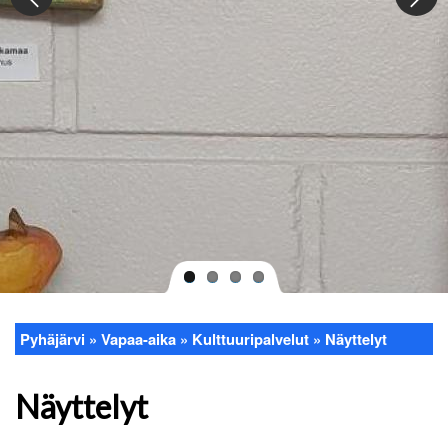
Pyhäjärvi
Vapaa-aika
Kulttuuripalvelut
Näyttelyt
Murupolku
Näyttelyt