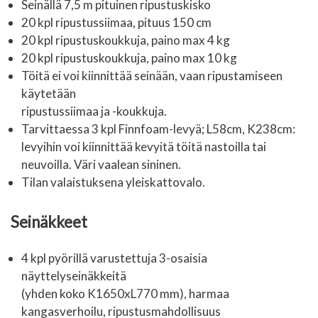
Seinällä 7,5 m pituinen ripustuskisko
20 kpl ripustussiimaa, pituus 150 cm
20 kpl ripustuskoukkuja, paino max 4 kg
20 kpl ripustuskoukkuja, paino max 10 kg
Töitä ei voi kiinnittää seinään, vaan ripustamiseen
käytetään
ripustussiimaa ja -koukkuja.
Tarvittaessa 3 kpl Finnfoam-levyä; L58cm, K238cm:
levyihin voi kiinnittää kevyitä töitä nastoilla tai
neuvoilla. Väri vaalean sininen.
Tilan valaistuksena yleiskattovalo.
Seinäkkeet
4 kpl pyörillä varustettuja 3-osaisia
näyttelyseinäkkeitä
(yhden koko K1650xL770 mm), harmaa
kangasverhoilu, ripustusmahdollisuus