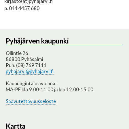
kirjasto(at)pyhajarvi.fi
p. 044 4457 680
Pyhäjärven kaupunki
Ollintie 26
86800 Pyhäsalmi
Puh. (08) 769 7111
pyhajarvi@pyhajarvi.fi
Kaupungintalo avoinna:
MA-PE klo 9.00-11.00 ja klo 12.00-15.00
Saavutettavuusseloste
Kartta