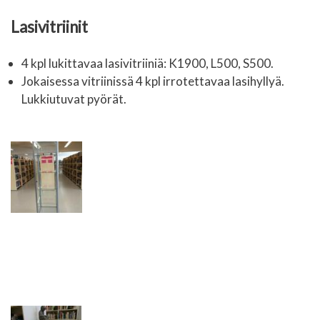
Lasivitriinit
4 kpl lukittavaa lasivitriiniä: K1900, L500, S500.
Jokaisessa vitriinissä 4 kpl irrotettavaa lasihyllyä.
Lukkiutuvat pyörät.