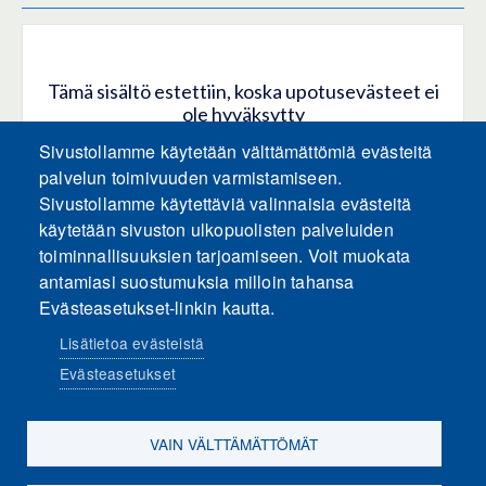
Tämä sisältö estettiin, koska upotusevästeet ei
ole hyväksytty
Sivustollamme käytetään välttämättömiä evästeitä
HYVÄKSY KAIKKI EVÄSTEET
palvelun toimivuuden varmistamiseen.
Sivustollamme käytettäviä valinnaisia evästeitä
käytetään sivuston ulkopuolisten palveluiden
Hyväksy vain upotusevästeet
toiminnallisuuksien tarjoamiseen. Voit muokata
antamiasi suostumuksia milloin tahansa
Evästeasetukset-linkin kautta.
Lisätietoa evästeistä
Evästeasetukset
Sosiaalinen media
VAIN VÄLTTÄMÄTTÖMÄT