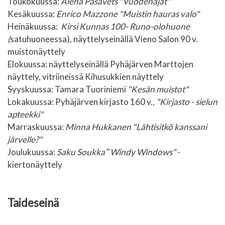
Toukokuussa:
Alena Pasavets "Vuodenajat"
Kesäkuussa:
Enrico Mazzone "Muistin hauras valo"
Heinäkuussa:
Kirsi Kunnas 100- Runo-olohuone
(
satuhuoneessa), näyttelyseinällä Vieno Salon 90 v.
muistonäyttely
Elokuussa: näyttelyseinällä Pyhäjärven Marttojen
näyttely, vitriineissä Kihusukkien näyttely
S
yyskuussa: Tamara Tuoriniemi
"Kesän muistot"
Lokakuussa: Pyhäjärven kirjasto 160 v.
, "Kirjasto - sielun
apteekki"
Marraskuussa:
Minna Hukkanen "Lähtisitkö kanssani
järvelle?"
Joulukuussa:
Saku Soukka
"
Windy Windows"
-
kiertonäyttely
Taideseinä