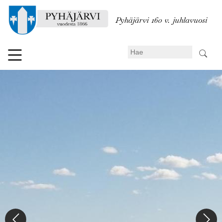
Hyppää
pääsisältöön
Pyhäjärvi 160 v. juhlavuosi
Search