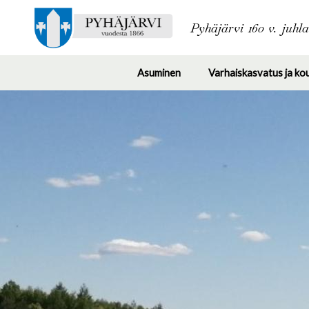
Pyhäjärvi 160 v. juhl
Asuminen
Varhaiskasvatus ja ko
Toggle
submenu