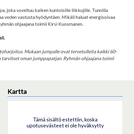
joka soveltuu kaiken kuntoisille liikkujille. Tunnilla
aa veden vastusta hyödyntäen. Mikäli haluat energisoivaa
. Ryhmän ohjaajana toimii Kirsi Kuosmanen.
li.
harjoitus. Mukaan jumpalle ovat tervetulleita kaikki 60-
 tarvitset oman jumppapatjan. Ryhmän ohjaajana toimii
Kartta
Tämä sisältö estettiin, koska
upotusevästeet ei ole hyväksytty