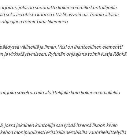
joitus, joka on suunnattu kokeneemmille kuntoilijoille.
ttää sekä aerobista kuntoa että lihasvoimaa. Tunnin aikana
ohjaajana toimii Tiina Nieminen.
äädyssä välineillä ja ilman. Vesi on ihanteellinen elementti
 ja virkistäytymiseen. Ryhmän ohjaajana toimii Katja Rönkä.
i, joka soveltuu niin aloittelijalle kuin kokeneemmallekin
jossa jokainen kuntoilija saa lyödä itsensä likoon kiven
oa monipuolisesti erilaisilla aerobisilla vauhtileikittelyillä