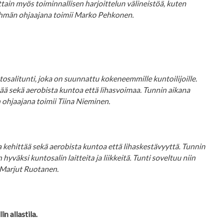
ttain myös toiminnallisen harjoittelun välineistöä, kuten
Ryhmän ohjaajana toimii Marko Pehkonen.
salitunti, joka on suunnattu kokeneemmille kuntoilijoille.
ttää sekä aerobista kuntoa että lihasvoimaa. Tunnin aikana
ohjaajana toimii Tiina Nieminen.
ka kehittää sekä aerobista kuntoa että lihaskestävyyttä. Tunnin
yväksi kuntosalin laitteita ja liikkeitä. Tunti soveltuu niin
ii Marjut Ruotanen.
n allastila.