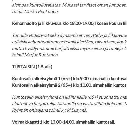
aiempaa kuntoilutaustaa. Mukaasi tarvitset oman jumppapa
toimii Marko Pehkonen.
Kehonhuolto ja liikkuvuus klo 18.00-19.00, Ikosen koulun lii
Tunnilla yhdistyvät sekä dynaamiset venyttely- ja liikkuvuu
erilaisia kehonhuoltomenetelmiä kiertäen, taivuttaen, kouki
mutta hyödynnämme harjoitteissa myös seinää ja tuoleja.
toimii Marjut Ruotanen.
TIISTAISIN (1.9. alk)
Kuntosalin alkeisryhmä 1 (65+) klo 9.00, uimahallin kuntosal
Kuntosalin alkeisryhmä 2 (65+) klo 10.00, uimahallin kuntosa
Kuntosalin alkeisryhmä on ikäihmisille (65+) suunnattu ma
aloitteleva harjoittelija tai sinulla on vasta vähän kokemust
Ryhmän ohjaajana toimii Jyrki Eksymä.
Voimakkaasti 1 klo 13.00-14.00, uimahallin kuntosali.