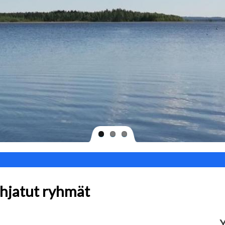
ohjatut ryhmät
Y