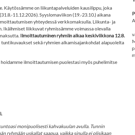
e. Käytössämme on liikuntapalveluiden kausilippu, joka
P
(31.8.-11.12.2026). Syyslomaviikon (19.-23.10.) aikana
A
ilmoittautumisen yhteydessä verkkomaksulla. Liikunta- ja
in. Ikäihmiset liikkuvat ryhmissämme voimassa olevalla
v
t maksutta.
Ilmoittautuminen ryhmiin alkaa keskiviikkona 12.8.
M
t tuntikuvaukset sekä ryhmien alkamisajankohdat alapuolelta
p
m
, hoidamme ilmoittautumisen puolestasi myös puhelimitse
i.
kuntoasi monipuolisesti kahvakuulan avulla. Tunnin
n ryhmään uskallat saapua, vaikka sinulla ei olisikaan