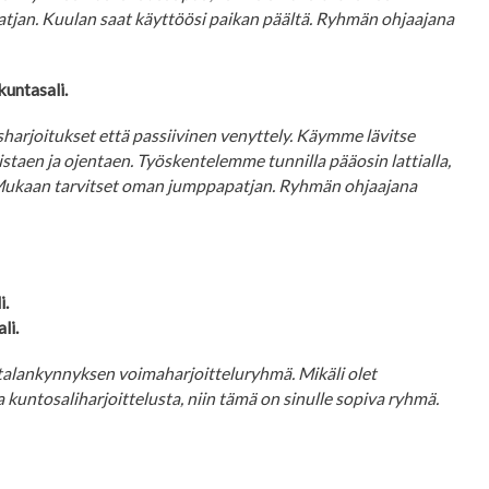
tjan. Kuulan saat käyttöösi paikan päältä. Ryhmän ohjaajana
kuntasali.
sharjoitukset että passiivinen venyttely. Käymme lävitse
staen ja ojentaen. Työskentelemme tunnilla pääosin lattialla,
 Mukaan tarvitset oman jumppapatjan. Ryhmän ohjaajana
i.
li.
talankynnyksen voimaharjoitteluryhmä. Mikäli olet
a kuntosaliharjoittelusta, niin tämä on sinulle sopiva ryhmä.