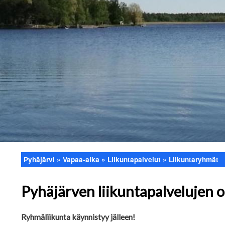
Pyhäjärvi
Vapaa-aika
Liikuntapalvelut
Liikuntaryhmät
Murupolku
Pyhäjärven liikuntapalvelujen 
Ryhmäliikunta käynnistyy jälleen!