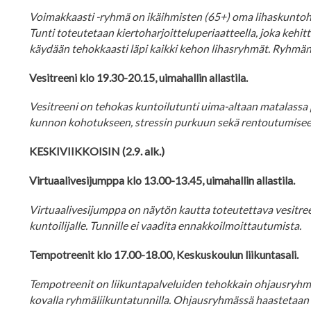
Voimakkaasti -ryhmä on ikäihmisten (65+) oma lihaskuntohar
Tunti toteutetaan kiertoharjoitteluperiaatteella, joka kehi
käydään tehokkaasti läpi kaikki kehon lihasryhmät. Ryhmän 
Vesitreeni klo 19.30-20.15, uimahallin allastila.
Vesitreeni on tehokas kuntoilutunti uima-altaan matalassa p
kunnon kohotukseen, stressin purkuun sekä rentoutumiseen
KESKIVIIKKOISIN (2.9. alk.)
Virtuaalivesijumppa klo 13.00-13.45, uimahallin allastila.
Virtuaalivesijumppa on näytön kautta toteutettava vesitreen
kuntoilijalle. Tunnille ei vaadita ennakkoilmoittautumista.
Tempotreenit klo 17.00-18.00, Keskuskoulun liikuntasali.
Tempotreenit on liikuntapalveluiden tehokkain ohjausryhmä, 
kovalla ryhmäliikuntatunnilla. Ohjausryhmässä haastetaan keh