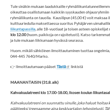
Tule sinäkin mukaan laadukkaille ryhmäliikuntatunneillemm
oikeuttaa osallistumaan kaikkiin syyskauden ohjausryhmiin 
ryhmäliikunta on tauolla. Kausilipun (45,00 €) voit maksaa 
kulttuuriedulla maksettaessa suoritus Pyhäjärven uimahalli
liikuntapassilla
, alle 18-vuotiaat ja toisen asteen opiskelija
klo 12.00
(huom. paikkoja on rajoitetusti). Katso tarkemma
ja tule mukaan liikkumaan hyvässä seurassa.
Huom. mikäli sähköinen ilmoittautuminen tuottaa ongelmia
044-445 7640/Marko.
👉 Ilmoittautumaan pääset
Tästä
linkistä
MAANANTAISIN (31.8. alk)
Kahvakuulatreeni klo 17.00-18.00, Ikosen koulun liikuntasal
Kahvakuulatreeni on suunnattu sinulle, joka haluat hoitaa 
päätteeksi treenaamme aina keskivartalon tehostetusti. Tähä