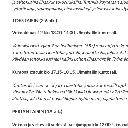
ja tehokkailla lihaskunto-osuuksilla. Tunnilla käytetään ajoi
lyöntilekoja, voimapalloja, hiekkasäkkejä ja kahvakuulia. 
TORSTAISIN (3.9. alk.)
Voimakkaasti 2 klo 13.00-14.00, Uimahallin kuntosali.
Voimakkaasti -ryhmä on ikäihmisten (65+) oma ohjattu kunto
Tunti toteutetaan kiertoharjoitteluperiaatteella, joka kehi
käydään tehokkaasti läpi kaikki kehon lihasryhmät. Ryhmän 
Kuntosalicircuit klo 17.15-18.15, Uimahallin kuntosali.
Kuntosalicircuit on ohjattu kiertoharjoitus kuntosalilla, jo
aikana käydään tehokkaasti läpi kaikki lihasryhmät käyttäen h
aloittelijoille kuin aktiiviliikkujille. Ryhmän ohjaajana toim
PERJANTAISIN (4.9. alk.)
Voimaa ja virkeyttä vedestä -vesijumppa klo 12.00, Uimahalli