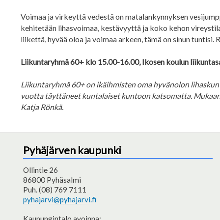
Voimaa ja virkeyttä vedestä on matalankynnyksen vesijumppa, 
kehitetään lihasvoimaa, kestävyyttä ja koko kehon vireystil
liikettä, hyvää oloa ja voimaa arkeen, tämä on sinun tuntisi
Liikuntaryhmä 60+ klo 15.00-16.00, Ikosen koulun liikuntasa
Liikuntaryhmä 60+ on ikäihmisten oma hyvänolon lihaskunto
vuotta täyttäneet kuntalaiset kuntoon katsomatta. Mukaan
Katja Rönkä.
Pyhäjärven kaupunki
Ollintie 26
86800 Pyhäsalmi
Puh. (08) 769 7111
pyhajarvi@pyhajarvi.fi
Kaupungintalo avoinna: