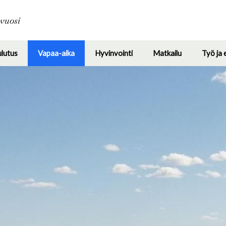
Hyppää
pääsisältöön
avuosi
ulutus
Vapaa-aika
Hyvinvointi
Matkailu
Työ ja 
Toggle
Toggle
Toggle
Toggle
submenu
submenu
submenu
submenu