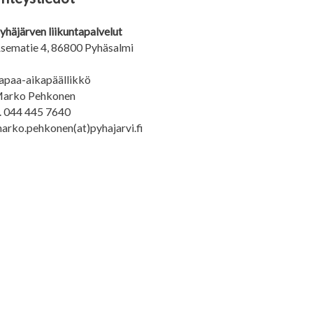
yhäjärven liikuntapalvelut
sematie 4, 86800 Pyhäsalmi
apaa-aikapäällikkö
arko Pehkonen
. 044 445 7640
arko.pehkonen(at)pyhajarvi.fi