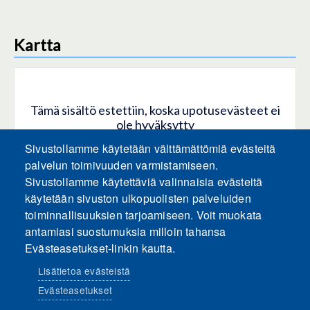
Kartta
Tämä sisältö estettiin, koska upotusevästeet ei
ole hyväksytty
Sivustollamme käytetään välttämättömiä evästeitä
HYVÄKSY KAIKKI EVÄSTEET
palvelun toimivuuden varmistamiseen.
Sivustollamme käytettäviä valinnaisia evästeitä
käytetään sivuston ulkopuolisten palveluiden
Hyväksy vain upotusevästeet
toiminnallisuuksien tarjoamiseen. Voit muokata
antamiasi suostumuksia milloin tahansa
Evästeasetukset-linkin kautta.
Lisätietoa evästeistä
Evästeasetukset
Sosiaalinen media