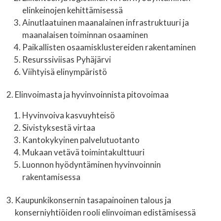
elinkeinojen kehittämisessä
Ainutlaatuinen maanalainen infrastruktuuri ja
maanalaisen toiminnan osaaminen
Paikallisten osaamisklustereiden rakentaminen
Resurssiviisas Pyhäjärvi
Viihtyisä elinympäristö
Elinvoimasta ja hyvinvoinnista pitovoimaa
Hyvinvoiva kasvuyhteisö
Sivistyksestä virtaa
Kantokykyinen palvelutuotanto
Mukaan vetävä toimintakulttuuri
Luonnon hyödyntäminen hyvinvoinnin
rakentamisessa
Kaupunkikonsernin tasapainoinen talous ja
konserniyhtiöiden rooli elinvoiman edistämisessä