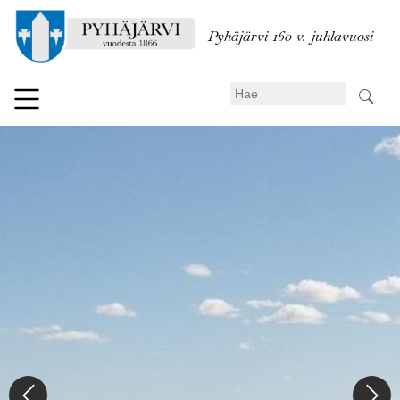
Hyppää
pääsisältöön
Pyhäjärvi 160 v. juhlavuosi
Search