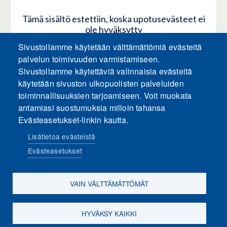
Tämä sisältö estettiin, koska upotusevästeet ei
ole hyväksytty
Sivustollamme käytetään välttämättömiä evästeitä
HYVÄKSY KAIKKI EVÄSTEET
palvelun toimivuuden varmistamiseen.
Sivustollamme käytettäviä valinnaisia evästeitä
käytetään sivuston ulkopuolisten palveluiden
Hyväksy vain upotusevästeet
toiminnallisuuksien tarjoamiseen. Voit muokata
antamiasi suostumuksia milloin tahansa
Evästeasetukset-linkin kautta.
Lisätietoa evästeistä
Evästeasetukset
Sosiaalinen media
VAIN VÄLTTÄMÄTTÖMÄT
HYVÄKSY KAIKKI
Evästeasetukset