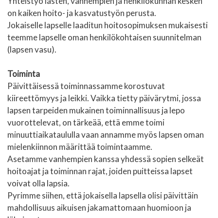
Yhteistyö lasten, vanhempien ja henkilökunnan kesken
on kaiken hoito- ja kasvatustyön perusta.
Jokaiselle lapselle laaditun hoitosopimuksen mukaisesti
teemme lapselle oman henkilökohtaisen suunnitelman
(lapsen vasu).
Toiminta
Päivittäisessä toiminnassamme korostuvat
kiireettömyys ja leikki. Vaikka tietty päivärytmi, jossa
lapsen tarpeiden mukainen toiminnallisuus ja lepo
vuorottelevat, on tärkeää, että emme toimi
minuuttiaikataululla vaan annamme myös lapsen oman
mielenkiinnon määrittää toimintaamme.
Asetamme vanhempien kanssa yhdessä sopien selkeät
hoitoajat ja toiminnan rajat, joiden puitteissa lapset
voivat olla lapsia.
Pyrimme siihen, että jokaisella lapsella olisi päivittäin
mahdollisuus aikuisen jakamattomaan huomioon ja