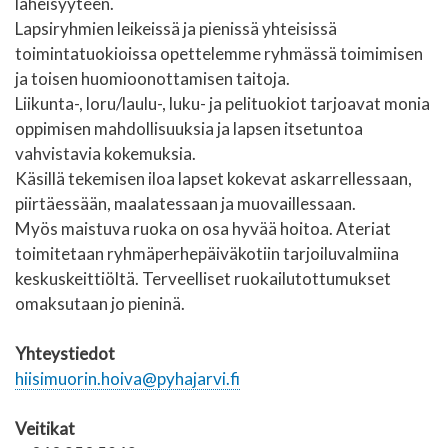
läheisyyteen.
Lapsiryhmien leikeissä ja pienissä yhteisissä
toimintatuokioissa opettelemme ryhmässä toimimisen
ja toisen huomioonottamisen taitoja.
Liikunta-, loru/laulu-, luku- ja pelituokiot tarjoavat monia
oppimisen mahdollisuuksia ja lapsen itsetuntoa
vahvistavia kokemuksia.
Käsillä tekemisen iloa lapset kokevat askarrellessaan,
piirtäessään, maalatessaan ja muovaillessaan.
Myös maistuva ruoka on osa hyvää hoitoa. Ateriat
toimitetaan ryhmäperhepäiväkotiin tarjoiluvalmiina
keskuskeittiöltä. Terveelliset ruokailutottumukset
omaksutaan jo pieninä.
Yhteystiedot
hiisimuorin.hoiva@pyhajarvi.fi
Veitikat