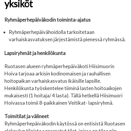
yksiköt
Ryhmäperhepäiväkodin toiminta-ajatus
Ryhmäperhepäivähoidolla tarkoitetaan
varhaiskasvatuksen järjestämistä pienessä ryhmässä.
Lapsiryhmät ja henkilökunta
Ruotasen alueen ryhmäperhepäiväkoti Hiisimuorin
Hoiva tarjoaa arkisin kodinomaisen ja rauhallisen
hoitopaikan varhaiskasvatus ikäisille lapsille.
Henkilökunta työskentelee tiiminä lasten hoitoaikojen
mukaisesti (1 hoitaja/ 4 lasta). Tällä hetkellä Hiisimuori
Hoivassa toimii 8-paikkainen Veitikat- lapsiryhmä.
Toimitilat ja välineet
Ryhmäperhepäiväkodin käytössä on entisistä Ruotasen
alakoulun tiloista saneeratut tilat, joissa on tilaa niin