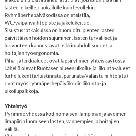
lasten leikeille, ruokailulle kuin levollekin.
Ryhmäperhepäiväkodissa on eteistila,
WC/vaipanvaihtopiste ja jakelukeittiö.
Sisustusratkaisuissa on huomioitu pienten lasten
päivittäisen hoidon sujuminen, lasten turvalliset ja
luovuuteen kannustavat leikkimahdollisuudet ja
hoitajien työergonomia.
Piha- ja leikkialueet ovat lapsiryhmien yhteiskäytössä.
Lähellä olevat Ruotasen alueen ulkoilu- ja liikunta-alueet
(urheilukenttä/luistinrata, pururata/valaistu hiihtolatu)
ovat myös ryhmäperhepäiväkodin liikunta- ja
ulkoilupaikkoja.
Yhteistyö
Pyrimme yhdessä kodinomaisen, lämpimän ja avoimen
ilmapiirin luomiseen lasten, vanhempien ja hoitajien
välillä.