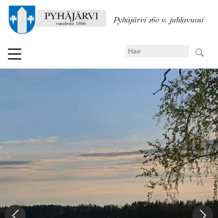
Hyppää
pääsisältöön
Pyhäjärvi 160 v. juhlavuosi
Search