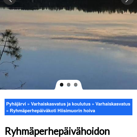
Pyhäjärvi
Varhaiskasvatus ja koulutus
Varhaiskasvatus
Murupolku
Ryhmäperhepäiväkoti Hiisimuorin hoiva
Ryhmäperhepäivähoidon