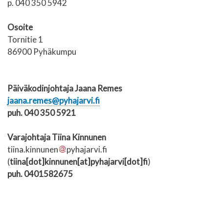
p. 040 350 5942
Osoite
Tornitie 1
86900 Pyhäkumpu
Päiväkodinjohtaja Jaana Remes
jaana.remes@pyhajarvi.fi
puh. 040 350 5921
Varajohtaja Tiina Kinnunen
tiina.kinnunen
pyhajarvi.fi
(
tiina[dot]kinnunen[at]pyhajarvi[dot]fi
)
puh. 0
401582675