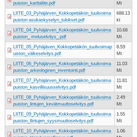
puiston_karttaliite.pdf
Mt
LIITE_03_Pyhäjärven_Kokkopetäikön_tuulivoima
688.13
puiston asukaskyselyn_tulokset.pdf
kt
LIITE_04_Pyhäjärven_Kokkopetäikön_tuulivoima
10.68
puiston_ meluselvitys_.pdf
Mt
LIITE_05_Pyhäjäven_Kokkopetäikön_tuulivoimap
8.59
uiston_välkeselvitys.pdf
Mt
LIITE_06_Pyhäjärven_Kokkopetäikön_tuulivoima
11.03
puiston_arkeologinen_inventointi.pdf
Mt
LIITE_07_Pyhäjärven_Kokkopetäikön_tuulivoima
11.81
puiston_kasvillisuusselvitys.pdf
Mt
LIITE_08_Pyhäjärven_Kokkopetäikön_tuulivoima
2.49
puiston_lintujen_kevätmuuttoselvitys.pdf
Mt
LIITE_09_Pyhäjärven_Kokkopetäikön_tuulivoima
1.55
puiston_llintujen_syysmuuttoselvitys.pdf
Mt
LIITE_10_Pyhäjärven_Kokkopetäikön_tuulivoima
1.06