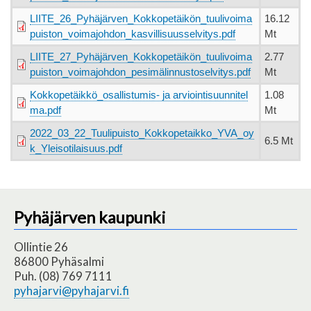
LIITE_26_Pyhäjärven_Kokkopetäikön_tuulivoima
16.12
puiston_voimajohdon_kasvillisuusselvitys.pdf
Mt
LIITE_27_Pyhäjärven_Kokkopetäikön_tuulivoima
2.77
puiston_voimajohdon_pesimälinnustoselvitys.pdf
Mt
Kokkopetäikkö_osallistumis- ja arviointisuunnitel
1.08
ma.pdf
Mt
2022_03_22_Tuulipuisto_Kokkopetaikko_YVA_oy
6.5 Mt
k_Yleisotilaisuus.pdf
Pyhäjärven kaupunki
Ollintie 26
86800 Pyhäsalmi
Puh. (08) 769 7111
pyhajarvi@pyhajarvi.fi