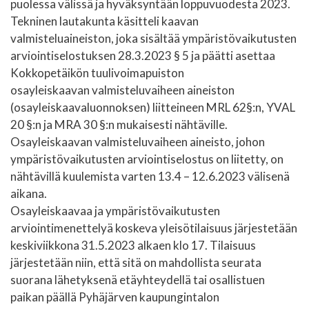
puolessa välissä ja hyväksyntään loppuvuodesta 2023.
Tekninen lautakunta käsitteli kaavan
valmisteluaineiston, joka sisältää ympäristövaikutusten
arviointiselostuksen 28.3.2023 § 5 ja päätti asettaa
Kokkopetäikön tuulivoimapuiston
osayleiskaavan valmisteluvaiheen aineiston
(osayleiskaavaluonnoksen) liitteineen MRL 62§:n, YVAL
20 §:n ja MRA 30 §:n mukaisesti nähtäville.
Osayleiskaavan valmisteluvaiheen aineisto, johon
ympäristövaikutusten arviointiselostus on liitetty, on
nähtävillä kuulemista varten 13.4 – 12.6.2023 välisenä
aikana.
Osayleiskaavaa ja ympäristövaikutusten
arviointimenettelyä koskeva yleisötilaisuus järjestetään
keskiviikkona 31.5.2023 alkaen klo 17. Tilaisuus
järjestetään niin, että sitä on mahdollista seurata
suorana lähetyksenä etäyhteydellä tai osallistuen
paikan päällä Pyhäjärven kaupungintalon