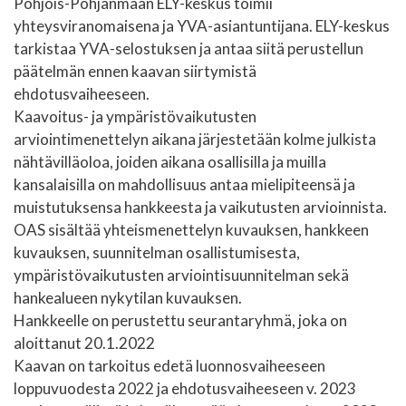
Pohjois-Pohjanmaan ELY-keskus toimii
yhteysviranomaisena ja YVA-asiantuntijana. ELY-keskus
tarkistaa YVA-selostuksen ja antaa siitä perustellun
päätelmän ennen kaavan siirtymistä
ehdotusvaiheeseen.
Kaavoitus- ja ympäristövaikutusten
arviointimenettelyn aikana järjestetään kolme julkista
nähtävilläoloa, joiden aikana osallisilla ja muilla
kansalaisilla on mahdollisuus antaa mielipiteensä ja
muistutuksensa hankkeesta ja vaikutusten arvioinnista.
OAS sisältää yhteismenettelyn kuvauksen, hankkeen
kuvauksen, suunnitelman osallistumisesta,
ympäristövaikutusten arviointisuunnitelman sekä
hankealueen nykytilan kuvauksen.
Hankkeelle on perustettu seurantaryhmä, joka on
aloittanut 20.1.2022
Kaavan on tarkoitus edetä luonnosvaiheeseen
loppuvuodesta 2022 ja ehdotusvaiheeseen v. 2023