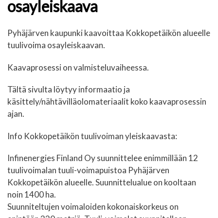
osayleiskaava
Pyhäjärven kaupunki kaavoittaa Kokkopetäikön alueelle
tuulivoima osayleiskaavan.
Kaavaprosessi on valmisteluvaiheessa.
Tältä sivulta löytyy informaatio ja
käsittely/nähtävilläolomateriaalit koko kaavaprosessin
ajan.
Info Kokkopetäikön tuulivoiman yleiskaavasta:
Infinenergies Finland Oy suunnittelee enimmillään 12
tuulivoimalan tuuli-voimapuistoa Pyhäjärven
Kokkopetäikön alueelle. Suunnittelualue on kooltaan
noin 1400 ha.
Suunniteltujen voimaloiden kokonaiskorkeus on