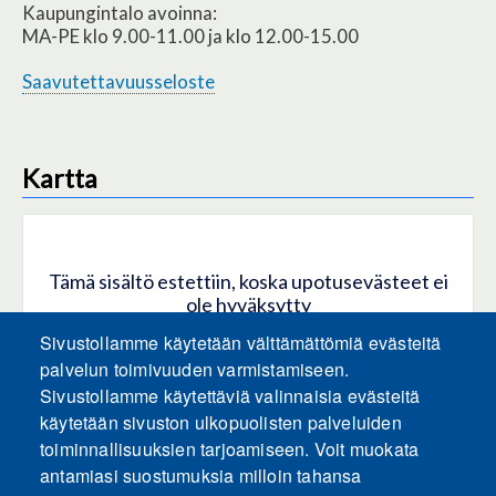
Kaupungintalo avoinna:
MA-PE klo 9.00-11.00 ja klo 12.00-15.00
Saavutettavuusseloste
Kartta
Tämä sisältö estettiin, koska upotusevästeet ei
ole hyväksytty
Sivustollamme käytetään välttämättömiä evästeitä
HYVÄKSY KAIKKI EVÄSTEET
palvelun toimivuuden varmistamiseen.
Sivustollamme käytettäviä valinnaisia evästeitä
käytetään sivuston ulkopuolisten palveluiden
Hyväksy vain upotusevästeet
toiminnallisuuksien tarjoamiseen. Voit muokata
antamiasi suostumuksia milloin tahansa