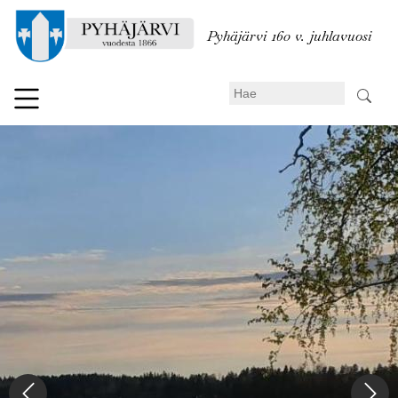
Hyppää
pääsisältöön
Pyhäjärvi 160 v. juhlavuosi
Search