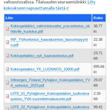
valtuustosalissa. Tilaisuuden seuraamislinkki:
Liity
kokoukseen napsauttamalla tästä
Liite
Koko
Kokkopetäikkö_valmisteluvaihe_yva-selostus_nä
36.77
htäville_kuulutus.pdf
kt
INF_YVAselostus_kaavaluonnos_lausuntopyynt
22.38
o.pdf
kt
23.71
Kokkopetaikko_oyk_kaavaselostus.pdf
Mt
895.66
Kokkopetaikko_YK_LUONNOS_10000.pdf
kt
Infinergies_Finland_Pyhäjärvi_Kokkopetäikkö_YV
29.07
A_selostus_2023.pdf
Mt
LIITE_01_Pyhäjärven_Kokkopetäikön_tuulivoima
2.39
puiston_YVA-suunnitelmalausunto.pdf
Mt
LIITE_02_Pyhäjärven_Kokkopetäikön_tuulivoima
99.42