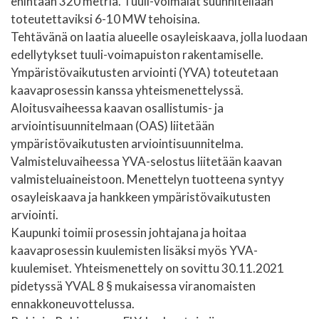
enintään 320 metriä. Tuuli-voimalat suunnitellaan
toteutettaviksi 6-10 MW tehoisina.
Tehtävänä on laatia alueelle osayleiskaava, jolla luodaan
edellytykset tuuli-voimapuiston rakentamiselle.
Ympäristövaikutusten arviointi (YVA) toteutetaan
kaavaprosessin kanssa yhteismenettelyssä.
Aloitusvaiheessa kaavan osallistumis- ja
arviointisuunnitelmaan (OAS) liitetään
ympäristövaikutusten arviointisuunnitelma.
Valmisteluvaiheessa YVA-selostus liitetään kaavan
valmisteluaineistoon. Menettelyn tuotteena syntyy
osayleiskaava ja hankkeen ympäristövaikutusten
arviointi.
Kaupunki toimii prosessin johtajana ja hoitaa
kaavaprosessin kuulemisten lisäksi myös YVA-
kuulemiset. Yhteismenettely on sovittu 30.11.2021
pidetyssä YVAL 8 § mukaisessa viranomaisten
ennakkoneuvottelussa.