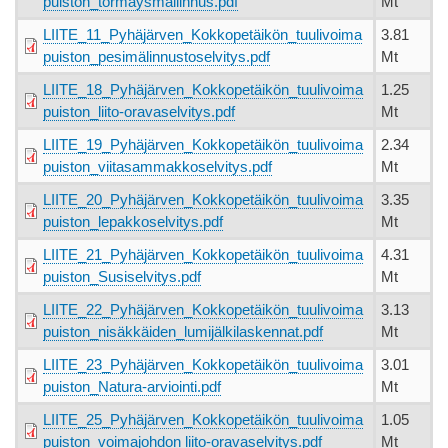
puiston_törmäysmallinnus.pdf
Mt
LIITE_11_Pyhäjärven_Kokkopetäikön_tuulivoima
3.81
puiston_pesimälinnustoselvitys.pdf
Mt
LIITE_18_Pyhäjärven_Kokkopetäikön_tuulivoima
1.25
puiston_liito-oravaselvitys.pdf
Mt
LIITE_19_Pyhäjärven_Kokkopetäikön_tuulivoima
2.34
puiston_viitasammakkoselvitys.pdf
Mt
LIITE_20_Pyhäjärven_Kokkopetäikön_tuulivoima
3.35
puiston_lepakkoselvitys.pdf
Mt
LIITE_21_Pyhäjärven_Kokkopetäikön_tuulivoima
4.31
puiston_Susiselvitys.pdf
Mt
LIITE_22_Pyhäjärven_Kokkopetäikön_tuulivoima
3.13
puiston_nisäkkäiden_lumijälkilaskennat.pdf
Mt
LIITE_23_Pyhäjärven_Kokkopetäikön_tuulivoima
3.01
puiston_Natura-arviointi.pdf
Mt
LIITE_25_Pyhäjärven_Kokkopetäikön_tuulivoima
1.05
puiston_voimajohdon liito-oravaselvitys.pdf
Mt