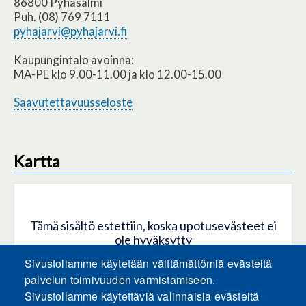
86800 Pyhäsalmi
Puh. (08) 769 7111
pyhajarvi@pyhajarvi.fi
Kaupungintalo avoinna:
MA-PE klo 9.00-11.00 ja klo 12.00-15.00
Saavutettavuusseloste
Kartta
Tämä sisältö estettiin, koska upotusevästeet ei
ole hyväksytty
Sivustollamme käytetään välttämättömiä evästeitä
HYVÄKSY KAIKKI EVÄSTEET
palvelun toimivuuden varmistamiseen.
Sivustollamme käytettäviä valinnaisia evästeitä