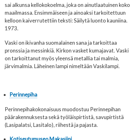
sai alkunsa kellokokoelma, joka on ainutlaatuinen koko
maailmassa. Ensimmäiseen ja ainoaksi tarkoitettuun
kelloon kaiverrutettiin teksti: Säilytä luonto kauniina.
1973.
Vaski on ikivanha suomalainen sana ja tarkoittaa
pronssia ja messinkiä. Kirkon vasket kumajavat. Vaski
on tarkoittanut myös yleensä metallia tai malmia,
järvimalmia. Läheinen lampi nimeltään Vaskilampi.
Perinnepiha
Perinnepihakokonaisuus muodostuu Perinnepihan
päärakennuksesta sekä työläispirtistä, savupirtistä
(Lasipalatsi, Lasitalo), riihestä ja pajasta.
Kotiseutumuseo Makasiini