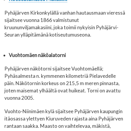
Pyhäjärven Kirkonkylällä vanhan hautausmaan vieressä
sijaitsee vuonna 1866 valmistunut
kruununviljamakasiini, joka toimii nykyisin Pyhäjärvi-
Seuran ylläpitämänä kotiseutumuseona.
Vuohtomäen näköalatorni
Pyhäjärven näkötorni sijaitsee Vuohtomäellä;
Pyhäsalmesta n. kymmenen kilometriä Pielavedelle
päin. Näkötornin korkeus on 215,5 m meren pinnasta,
joten maisemat ylhäältä ovat huikeat. Torni on avattu
vuonna 2005.
Vuohto-Niinimäen kylä
sijaitsee Pyhäjärven kaupungin
itäosassa ylettyen Kiuruveden rajasta aina Pyhäjärven
rantaan saakka. Maasto on vaihtelevaa, mäkistä,