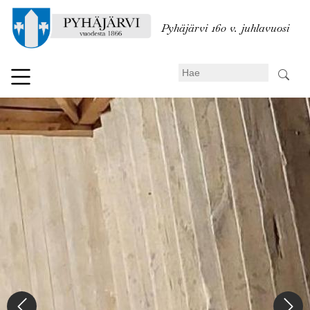
Hyppää
pääsisältöön
Pyhäjärvi 160 v. juhlavuosi
Search