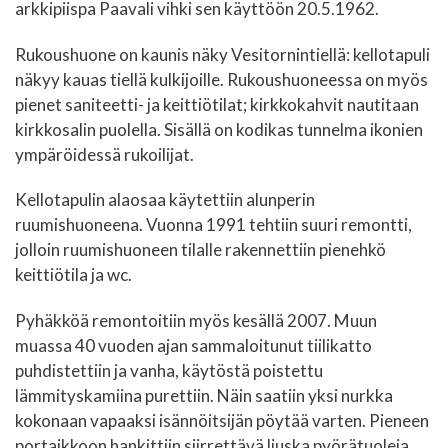
arkkipiispa Paavali vihki sen käyttöön 20.5.1962.
Rukoushuone on kaunis näky Vesitornintiellä: kellotapuli
näkyy kauas tiellä kulkijoille. Rukoushuoneessa on myös
pienet saniteetti- ja keittiötilat; kirkkokahvit nautitaan
kirkkosalin puolella. Sisällä on kodikas tunnelma ikonien
ympäröidessä rukoilijat.
Kellotapulin alaosaa käytettiin alunperin
ruumishuoneena. Vuonna 1991 tehtiin suuri remontti,
jolloin ruumishuoneen tilalle rakennettiin pienehkö
keittiötila ja wc.
Pyhäkköä remontoitiin myös kesällä 2007. Muun
muassa 40 vuoden ajan sammaloitunut tiilikatto
puhdistettiin ja vanha, käytöstä poistettu
lämmityskamiina purettiin. Näin saatiin yksi nurkka
kokonaan vapaaksi isännöitsijän pöytää varten. Pieneen
portaikkoon hankittiin siirrettävä liuska pyörätuoleja