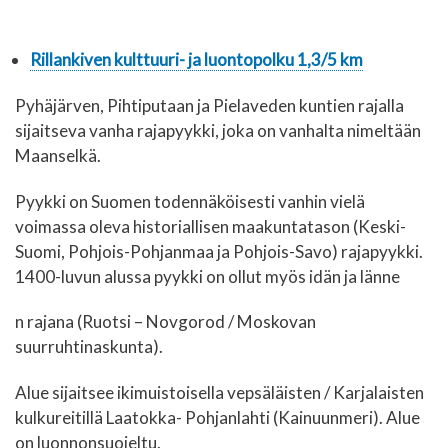
Rillankiven kulttuuri- ja luontopolku 1,3/5 km
Pyhäjärven, Pihtiputaan ja Pielaveden kuntien rajalla
sijaitseva vanha rajapyykki, joka on vanhalta nimeltään
Maanselkä.
Pyykki on Suomen todennäköisesti vanhin vielä
voimassa oleva historiallisen maakuntatason (Keski-
Suomi, Pohjois-Pohjanmaa ja Pohjois-Savo) rajapyykki.
1400-luvun alussa pyykki on ollut myös idän ja länne
n rajana (Ruotsi – Novgorod / Moskovan
suurruhtinaskunta).
Alue sijaitsee ikimuistoisella vepsäläisten / Karjalaisten
kulkureitillä Laatokka- Pohjanlahti (Kainuunmeri). Alue
on luonnonsuojeltu.