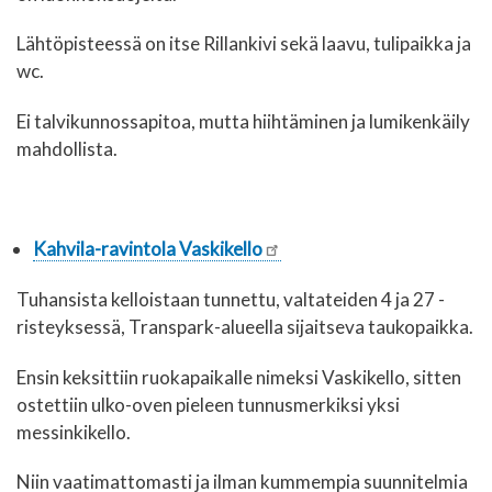
Lähtöpisteessä on itse Rillankivi sekä laavu, tulipaikka ja
wc.
Ei talvikunnossapitoa, mutta hiihtäminen ja lumikenkäily
mahdollista.
Kahvila-ravintola Vaskikello
Tuhansista kelloistaan tunnettu, valtateiden 4 ja 27 -
risteyksessä, Transpark-alueella sijaitseva taukopaikka.
Ensin keksittiin ruokapaikalle nimeksi Vaskikello, sitten
ostettiin ulko-oven pieleen tunnusmerkiksi yksi
messinkikello.
Niin vaatimattomasti ja ilman kummempia suunnitelmia