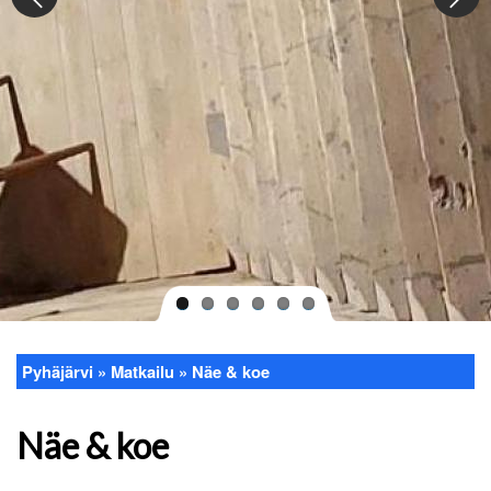
Pyhäjärvi
Matkailu
Näe & koe
Murupolku
Näe & koe