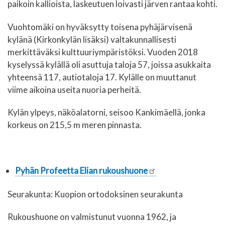
paikoin kallioista, laskeutuen loivasti järven rantaa kohti.
Vuohtomäki on hyväksytty toisena pyhäjärvisenä
kylänä (Kirkonkylän lisäksi) valtakunnallisesti
merkittäväksi kulttuuriympäristöksi. Vuoden 2018
kyselyssä kylällä oli asuttuja taloja 57, joissa asukkaita
yhteensä 117, autiotaloja 17. Kylälle on muuttanut
viime aikoina useita nuoria perheitä.
Kylän ylpeys, näköalatorni, seisoo Kankimäellä, jonka
korkeus on 215,5 m meren pinnasta.
Pyhän Profeetta Elian rukoushuone
Seurakunta: Kuopion ortodoksinen seurakunta
Rukoushuone on valmistunut vuonna 1962, ja