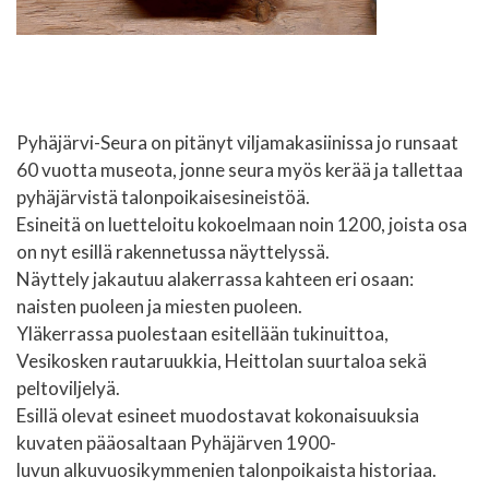
Pyhäjärvi-Seura on pitänyt viljamakasiinissa jo runsaat
60 vuotta museota, jonne seura myös kerää ja tallettaa
pyhäjärvistä talonpoikaisesineistöä.
Esineitä on luetteloitu kokoelmaan noin 1200, joista osa
on nyt esillä rakennetussa näyttelyssä.
Näyttely jakautuu alakerrassa kahteen eri osaan:
naisten puoleen ja miesten puoleen.
Yläkerrassa puolestaan esitellään tukinuittoa,
Vesikosken rautaruukkia, Heittolan suurtaloa sekä
peltoviljelyä.
Esillä olevat esineet muodostavat kokonaisuuksia
kuvaten pääosaltaan Pyhäjärven 1900-
luvun alkuvuosikymmenien talonpoikaista historiaa.