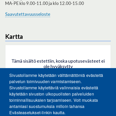
MA-PE klo 9.00-11.00 ja klo 12.00-15.00
Saavutettavuusseloste
Kartta
Tämä sisältö estettiin, koska upotusevästeet ei
ole hyväksytty
Sivustollamme käytetään välttämättömiä evästeitä
HYVÄKSY KAIKKI EVÄSTEET
palvelun toimivuuden varmistamiseen.
Sivustollamme käytettäviä valinnaisia evästeitä
käytetään sivuston ulkopuolisten palveluiden
Hyväksy vain upotusevästeet
toiminnallisuuksien tarjoamiseen. Voit muokata
antamiasi suostumuksia milloin tahansa
Evästeasetukset-linkin kautta.