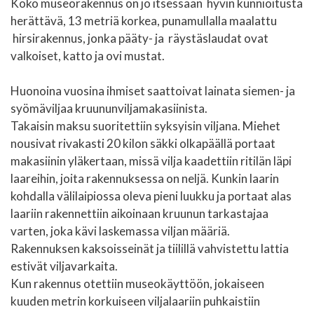
Koko museorakennus on jo itsessään hyvin kunnioitusta
herättävä, 13 metriä korkea, punamullalla maalattu
hirsirakennus, jonka pääty- ja räystäslaudat ovat
valkoiset, katto ja ovi mustat.
Huonoina vuosina ihmiset saattoivat lainata siemen- ja
syömäviljaa kruununviljamakasiinista.
Takaisin maksu suoritettiin syksyisin viljana. Miehet
nousivat rivakasti 20 kilon säkki olkapäällä portaat
makasiinin yläkertaan, missä vilja kaadettiin ritilän läpi
laareihin, joita rakennuksessa on neljä. Kunkin laarin
kohdalla välilaipiossa oleva pieni luukku ja portaat alas
laariin rakennettiin aikoinaan kruunun tarkastajaa
varten, joka kävi laskemassa viljan määriä.
Rakennuksen kaksoisseinät ja tiilillä vahvistettu lattia
estivät viljavarkaita.
Kun rakennus otettiin museokäyttöön, jokaiseen
kuuden metrin korkuiseen viljalaariin puhkaistiin