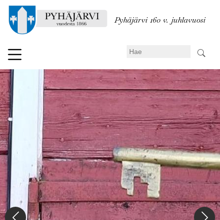
Hyppää
pääsisältöön
Pyhäjärvi 160 v. juhlavuosi
Search