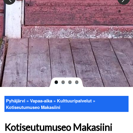
Pyhäjärvi
Vapaa-aika
Kulttuuripalvelut
Murupolku
Kotiseutumuseo Makasiini
Kotiseutumuseo Makasiini