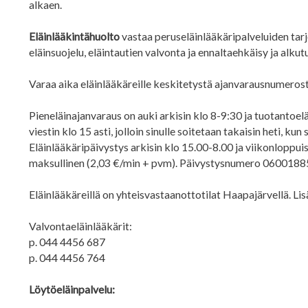
alkaen.
Eläinlääkintähuolto
vastaa peruseläinlääkäripalveluiden tarj
eläinsuojelu, eläintautien valvonta ja ennaltaehkäisy ja alku
Varaa aika eläinlääkäreille keskitetystä ajanvarausnumero
Pieneläinajanvaraus on auki arkisin klo 8-9:30 ja tuotantoeläi
viestin klo 15 asti, jolloin sinulle soitetaan takaisin heti, kun
Eläinlääkäripäivystys arkisin klo 15.00-8.00 ja viikonloppui
maksullinen (2,03 €/min + pvm). Päivystysnumero 0600188
Eläinlääkäreillä on yhteisvastaanottotilat Haapajärvellä. Li
Valvontaeläinlääkärit:
p. 044 4456 687
p. 044 4456 764
Löytöeläinpalvelu: