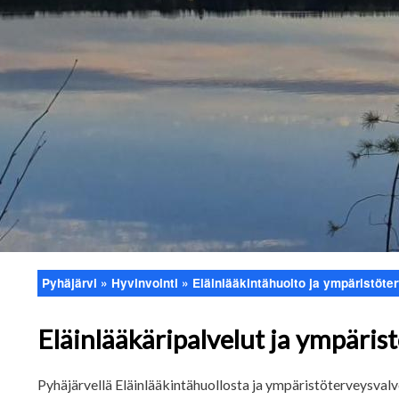
Pyhäjärvi
Hyvinvointi
Eläinlääkintähuolto ja ympäristöte
Murupolku
Eläinlääkäripalvelut ja ympäris
Pyhäjärvellä Eläinlääkintähuollosta ja ympäristöterveysva