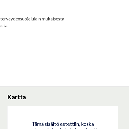
, terveydensuojelulain mukaisesta
asta.
Kartta
Tämä sisältö estettiin, koska