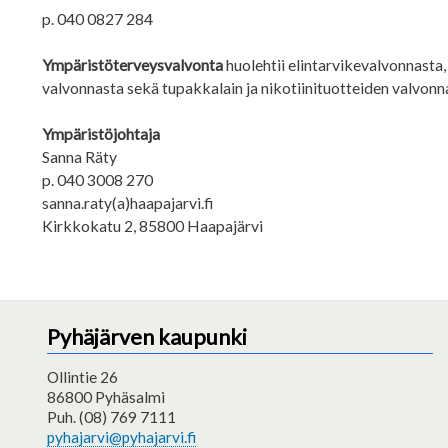
p. 040 0827 284
Ympäristöterveysvalvonta
huolehtii elintarvikevalvonnasta
valvonnasta sekä tupakkalain ja nikotiinituotteiden valvonn
Ympäristöjohtaja
Sanna Räty
p. 040 3008 270
sanna.raty(a)haapajarvi.fi
Kirkkokatu 2, 85800 Haapajärvi
Pyhäjärven kaupunki
Ollintie 26
86800 Pyhäsalmi
Puh. (08) 769 7111
pyhajarvi@pyhajarvi.fi