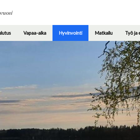
Hyppää
pääsisältöön
avuosi
ulutus
Vapaa-aika
Hyvinvointi
Matkailu
Työ ja 
Toggle
Toggle
Toggle
Toggle
submenu
submenu
submenu
submenu