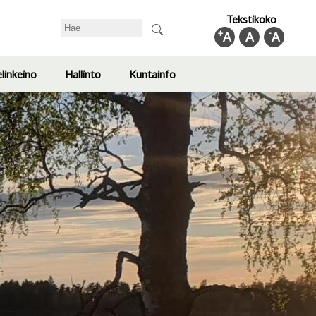
Tekstikoko
Search
+
-
A
A
A
elinkeino
Hallinto
Kuntainfo
Toggle
Toggle
Toggle
submenu
submenu
submenu