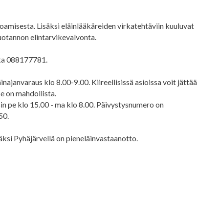
oamisesta. Lisäksi eläinlääkäreiden virkatehtäviin kuuluvat
tuotannon elintarvikevalvonta.
sta 088177781.
najanvaraus klo 8.00-9.00. Kiireellisissä asioissa voit jättää
 se on mahdollista.
sin pe klo 15.00 - ma klo 8.00. Päivystysnumero on
50.
säksi Pyhäjärvellä on pieneläinvastaanotto.