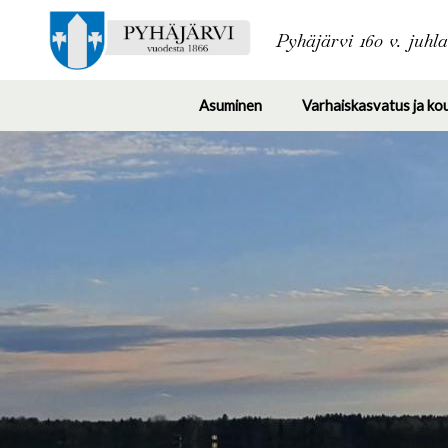
Pyhäjärvi 160 v. juhl
Asuminen
Varhaiskasvatus ja ko
Toggle
submenu