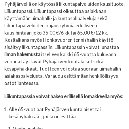
Pyhäjärvellä on käytössä liikuntapalveluiden kausituote,
Liikuntapassi. Liikuntapassi oikeuttaa asiakkaan
käyttämään uimahalli- ja kuntosalipalveluja sekä
liikuntapalveluiden ohjausryhmiä edulliseen
kausihintaan joko 35,00 €/6 kk tai 65,00 €/12 kk.
Kesäaikana myös Honkavuoren tennishallin käyttö
sisältyy liikuntapassiin. Liikuntapassin voivat lunastaa
ilman hakemusta
itselleen kaikki 65-vuotta kuluvana
vuonna täyttävät Pyhäjärven kuntalaiset sekä
kesäpyhäkkäät. Tuotteen voi ostaa suoraan uimahallin
asiakaspalvelusta. Varaudu esittämään henkilöllisyys
ostotilanteessa.
Liikuntapassia voivat hakea erillisellä lomakkeella myös:
Alle 65-vuotiaat Pyhäjärven kuntalaiset tai
kesäpyhäkkäät, joilla on esittää
Vanhuuseläke