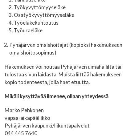
Työkyvyttömyyseläke
Osatyökyvyttömyyseläke
Työeläkekuntoutus
Työuraeläke
Pyhäjärven omaishoitajat (kopioksi hakemukseen
omaishoitosopimus)
Hakemuksen voi noutaa Pyhäjärven uimahallilta tai
tulostaa sivun laidasta. Muista liittää hakemukseen
kopio todenteesta, jolla haet etuutta.
Mikäli kysyttävää ilmenee, ollaan yhteydessä
Marko Pehkonen
vapaa-aikapäällikkö
Pyhäjärven kaupunki/liikuntapalvelut
044 445 7640