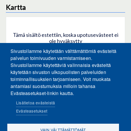
Kartta
Tämä sisältö estettiin, koska upotusevästeet ei
ole hyväksytty
Sivustollamme käytetään välttämättömiä evästeitä
HYVÄKSY KAIKKI EVÄSTEET
palvelun toimivuuden varmistamiseen.
Sivustollamme käytettäviä valinnaisia evästeitä
käytetään sivuston ulkopuolisten palveluiden
Hyväksy vain upotusevästeet
toiminnallisuuksien tarjoamiseen. Voit muokata
antamiasi suostumuksia milloin tahansa
Evästeasetukset-linkin kautta.
Lisätietoa evästeistä
Evästeasetukset
Sosiaalinen media
VAIN VÄLTTÄMÄTTÖMÄT