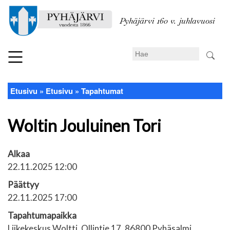
Hyppää
pääsisältöön
Pyhäjärvi 160 v. juhlavuosi
Search
Etusivu
Etusivu
Tapahtumat
Murupolku
Woltin Jouluinen Tori
Alkaa
22.11.2025 12:00
Päättyy
22.11.2025 17:00
Tapahtumapaikka
Liikekeskus Woltti, Ollintie 17, 86800 Pyhäsalmi