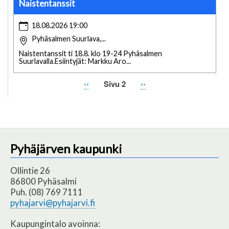
Naistentanssit
18.08.2026 19:00
Pyhäsalmen Suurlava,...
Naistentanssit ti 18.8. klo 19-24 Pyhäsalmen
Suurlavalla.Esiintyjät: Markku Aro...
Edellinen
‹‹
Sivu 2
Seuraava
››
Sivutus
sivu
sivu
Pyhäjärven kaupunki
Ollintie 26
86800 Pyhäsalmi
Puh. (08) 769 7111
pyhajarvi@pyhajarvi.fi
Kaupungintalo avoinna: