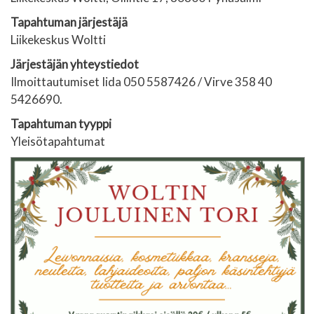
Tapahtuman järjestäjä
Liikekeskus Woltti
Järjestäjän yhteystiedot
Ilmoittautumiset Iida 050 5587426 / Virve 358 40
5426690.
Tapahtuman tyyppi
Yleisötapahtumat