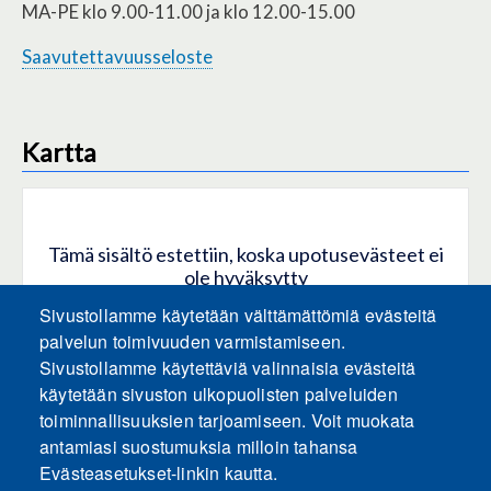
MA-PE klo 9.00-11.00 ja klo 12.00-15.00
Saavutettavuusseloste
Kartta
Tämä sisältö estettiin, koska upotusevästeet ei
ole hyväksytty
Sivustollamme käytetään välttämättömiä evästeitä
HYVÄKSY KAIKKI EVÄSTEET
palvelun toimivuuden varmistamiseen.
Sivustollamme käytettäviä valinnaisia evästeitä
käytetään sivuston ulkopuolisten palveluiden
Hyväksy vain upotusevästeet
toiminnallisuuksien tarjoamiseen. Voit muokata
antamiasi suostumuksia milloin tahansa
Evästeasetukset-linkin kautta.