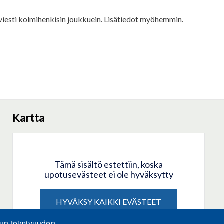
viesti kolmihenkisin joukkuein. Lisätiedot myöhemmin.
Kartta
Tämä sisältö estettiin, koska
upotusevästeet ei ole hyväksytty
HYVÄKSY KAIKKI EVÄSTEET
lun toimivuuden