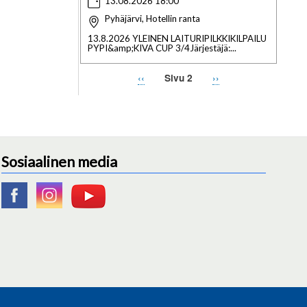
13.08.2026 18:00
Pyhäjärvi, Hotellin ranta
13.8.2026 YLEINEN LAITURIPILKKIKILPAILU
PYPI&amp;KIVA CUP 3/4Järjestäjä:...
Edellinen
‹‹
Seuraava
››
Sivu 2
Sivutus
sivu
sivu
Sosiaalinen media