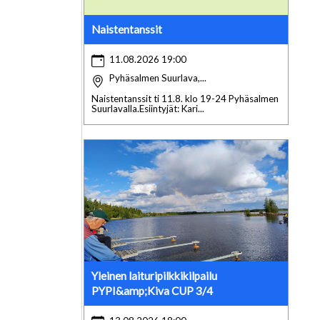
Naistentanssit
11.08.2026 19:00
Pyhäsalmen Suurlava,...
Naistentanssit ti 11.8. klo 19-24 Pyhäsalmen
Suurlavalla.Esiintyjät: Kari...
Yleinen laituripilkkikilpailu
PYPI&amp;Kiva CUP 3/4