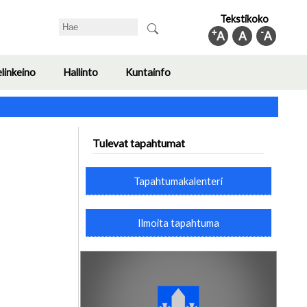
Tekstikoko
Search
+
-
A
A
A
elinkeino
Hallinto
Kuntainfo
Toggle
Toggle
Toggle
submenu
submenu
submenu
Tulevat tapahtumat
Tapahtumakalenteri
Ilmoita tapahtuma