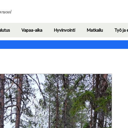
Hyppää
pääsisältöön
avuosi
ulutus
Vapaa-aika
Hyvinvointi
Matkailu
Työ ja 
Toggle
Toggle
Toggle
Toggle
submenu
submenu
submenu
submenu