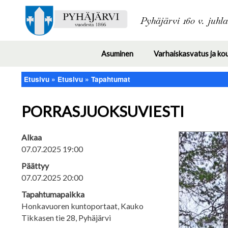
Pyhäjärvi 160 v. juhl
Asuminen
Varhaiskasvatus ja ko
Toggle
submenu
Etusivu
Etusivu
Tapahtumat
Murupolku
PORRASJUOKSUVIESTI
Alkaa
07.07.2025 19:00
Päättyy
07.07.2025 20:00
Tapahtumapaikka
Honkavuoren kuntoportaat, Kauko
Tikkasen tie 28, Pyhäjärvi