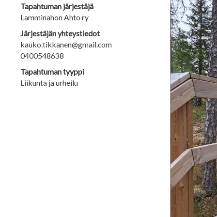
Tapahtuman järjestäjä
Lamminahon Ahto ry
Järjestäjän yhteystiedot
kauko.tikkanen@gmail.com
0400548638
Tapahtuman tyyppi
Liikunta ja urheilu