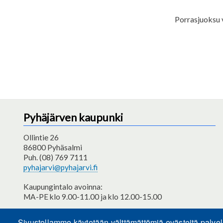
Porrasjuoksu 
Pyhäjärven kaupunki
Ollintie 26
86800 Pyhäsalmi
Puh. (08) 769 7111
pyhajarvi@pyhajarvi.fi
Kaupungintalo avoinna:
MA-PE klo 9.00-11.00 ja klo 12.00-15.00
Saavutettavuusseloste
Sivustollamme käytetään välttämättömiä evästeitä palve