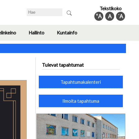
Tekstikoko
Search
+
-
A
A
A
elinkeino
Hallinto
Kuntainfo
Toggle
Toggle
Toggle
submenu
submenu
submenu
Tulevat tapahtumat
Tapahtumakalenteri
Ilmoita tapahtuma