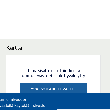
Kartta
Tämä sisältö estettiin, koska
upotusevästeet ei ole hyväksytty
HYVÄKSY KAIKKI EVÄSTEET
lun toimivuuden
Hyväksy vain upotusevästeet
västeitä käytetään sivuston