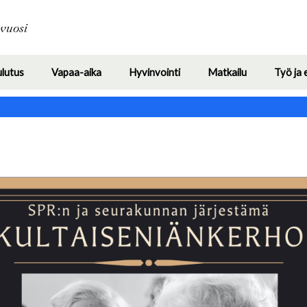
Hyppää
pääsisältöön
avuosi
ulutus
Vapaa-aika
Hyvinvointi
Matkailu
Työ ja 
Toggle
Toggle
Toggle
Toggle
submenu
submenu
submenu
submenu