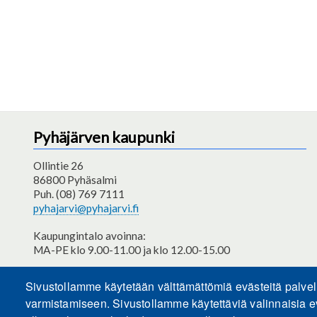
Pyhäjärven kaupunki
Ollintie 26
86800 Pyhäsalmi
Puh. (08) 769 7111
pyhajarvi@pyhajarvi.fi
Kaupungintalo avoinna:
MA-PE klo 9.00-11.00 ja klo 12.00-15.00
Saavutettavuusseloste
Sivustollamme käytetään välttämättömiä evästeitä palve
varmistamiseen. Sivustollamme käytettäviä valinnaisia e