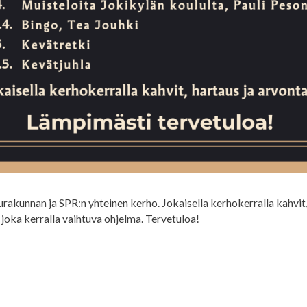
rakunnan ja SPR:n yhteinen kerho. Jokaisella kerhokerralla kahvit,
joka kerralla vaihtuva ohjelma. Tervetuloa!