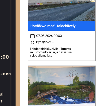
Hyvää woimaa!-taidekävely
07.08.2026 00:00
Pyhäjärven...
Lähde taidekävelylle! Tutustu
muistomerkkeihin ja patsaisiin
reippailemalla...