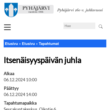
Hyppää
pääsisältöön
Pyhäjärvi 160 v. juhlavuosi
Search
Etusivu
Etusivu
Tapahtumat
Murupolku
Itsenäisyyspäivän juhla
Alkaa
06.12.2024 10:00
Päättyy
06.12.2024 14:00
Tapahtumapaikka
Seurakuntakeskus, Oikotie 6