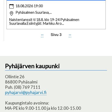
18.08.2026 19:00
Pyhäsalmen Suurlava,...
Naistentanssit ti 18.8. klo 19-24 Pyhäsalmen
Suurlavalla.Esiintyjät: Markku Aro...
Edellinen
‹‹
Sivu 3
Seuraava
››
Sivutus
sivu
sivu
Pyhäjärven kaupunki
Ollintie 26
86800 Pyhäsalmi
Puh. (08) 769 7111
pyhajarvi@pyhajarvi.fi
Kaupungintalo avoinna:
MA-PE klo 9.00-11.00 ja klo 12.00-15.00