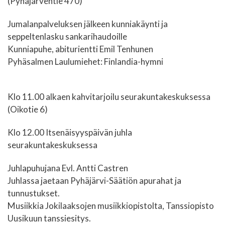
(Pyhäjärventie 470)
Jumalanpalveluksen jälkeen kunniakäynti ja
seppeltenlasku sankarihaudoille
Kunniapuhe, abiturientti Emil Tenhunen
Pyhäsalmen Laulumiehet: Finlandia-hymni
Klo 11.00 alkaen kahvitarjoilu seurakuntakeskuksessa
(Oikotie 6)
Klo 12.00 Itsenäisyyspäivän juhla
seurakuntakeskuksessa
Juhlapuhujana Evl. Antti Castren
Juhlassa jaetaan Pyhäjärvi-Säätiön apurahat ja
tunnustukset.
Musiikkia Jokilaaksojen musiikkiopistolta, Tanssiopisto
Uusikuun tanssiesitys.