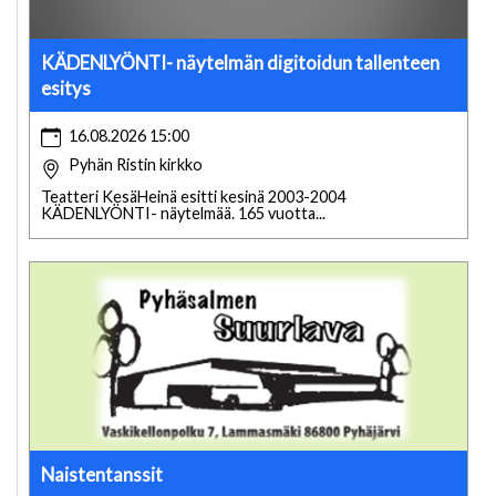
KÄDENLYÖNTI- näytelmän digitoidun tallenteen
esitys
16.08.2026 15:00
Pyhän Ristin kirkko
Teatteri KesäHeinä esitti kesinä 2003-2004
KÄDENLYÖNTI- näytelmää. 165 vuotta...
Naistentanssit