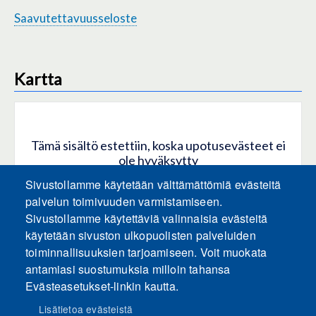
Saavutettavuusseloste
Kartta
Tämä sisältö estettiin, koska upotusevästeet ei
ole hyväksytty
Sivustollamme käytetään välttämättömiä evästeitä
HYVÄKSY KAIKKI EVÄSTEET
palvelun toimivuuden varmistamiseen.
Sivustollamme käytettäviä valinnaisia evästeitä
käytetään sivuston ulkopuolisten palveluiden
Hyväksy vain upotusevästeet
toiminnallisuuksien tarjoamiseen. Voit muokata
antamiasi suostumuksia milloin tahansa
Evästeasetukset-linkin kautta.
Lisätietoa evästeistä