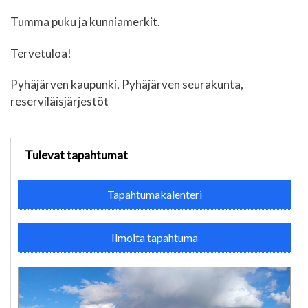
Tumma puku ja kunniamerkit.
Tervetuloa!
Pyhäjärven kaupunki, Pyhäjärven seurakunta,
reserviläisjärjestöt
Tulevat tapahtumat
Tapahtumakalenteri
Ilmoita tapahtuma