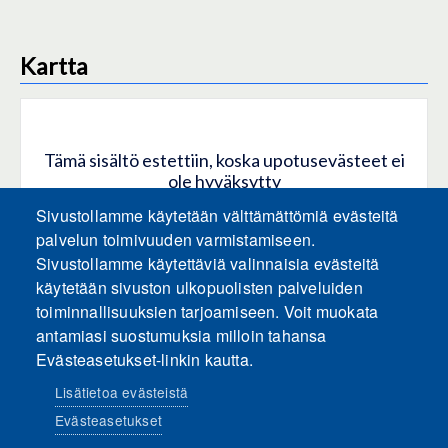
Kartta
Tämä sisältö estettiin, koska upotusevästeet ei
ole hyväksytty
Sivustollamme käytetään välttämättömiä evästeitä
HYVÄKSY KAIKKI EVÄSTEET
palvelun toimivuuden varmistamiseen.
Sivustollamme käytettäviä valinnaisia evästeitä
käytetään sivuston ulkopuolisten palveluiden
Hyväksy vain upotusevästeet
toiminnallisuuksien tarjoamiseen. Voit muokata
antamiasi suostumuksia milloin tahansa
Evästeasetukset-linkin kautta.
Lisätietoa evästeistä
Evästeasetukset
Sosiaalinen media