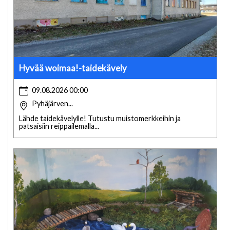
Hyvää woimaa!-taidekävely
09.08.2026 00:00
Pyhäjärven...
Lähde taidekävelylle! Tutustu muistomerkkeihin ja
patsaisiin reippailemalla...