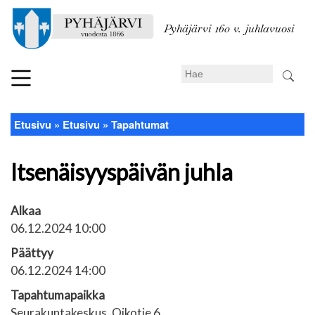
Hyppää
pääsisältöön
Pyhäjärvi 160 v. juhlavuosi
Search
Etusivu
Etusivu
Tapahtumat
Murupolku
Itsenäisyyspäivän juhla
Alkaa
06.12.2024 10:00
Päättyy
06.12.2024 14:00
Tapahtumapaikka
Seurakuntakeskus, Oikotie 6