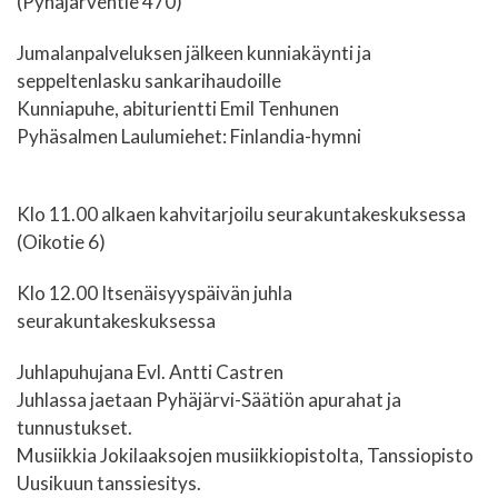
(Pyhäjärventie 470)
Jumalanpalveluksen jälkeen kunniakäynti ja
seppeltenlasku sankarihaudoille
Kunniapuhe, abiturientti Emil Tenhunen
Pyhäsalmen Laulumiehet: Finlandia-hymni
Klo 11.00 alkaen kahvitarjoilu seurakuntakeskuksessa
(Oikotie 6)
Klo 12.00 Itsenäisyyspäivän juhla
seurakuntakeskuksessa
Juhlapuhujana Evl. Antti Castren
Juhlassa jaetaan Pyhäjärvi-Säätiön apurahat ja
tunnustukset.
Musiikkia Jokilaaksojen musiikkiopistolta, Tanssiopisto
Uusikuun tanssiesitys.