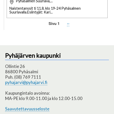
Pyhäsalmen Suurlava,...
Naistentanssit ti 11.8. klo 19-24 Pyhäsalmen
Suurlavalla.Esiintyjät: Kari...
Sivu 1
Seuraava
››
Sivutus
sivu
Pyhäjärven kaupunki
Ollintie 26
86800 Pyhäsalmi
Puh. (08) 769 7111
pyhajarvi@pyhajarvi.fi
Kaupungintalo avoinna:
MA-PE klo 9.00-11.00 ja klo 12.00-15.00
Saavutettavuusseloste