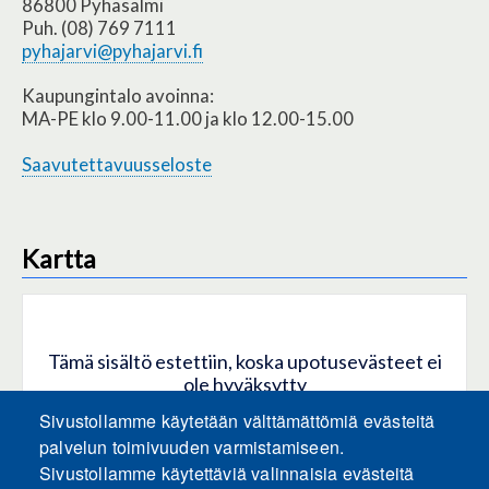
86800 Pyhäsalmi
Puh. (08) 769 7111
pyhajarvi@pyhajarvi.fi
Kaupungintalo avoinna:
MA-PE klo 9.00-11.00 ja klo 12.00-15.00
Saavutettavuusseloste
Kartta
Tämä sisältö estettiin, koska upotusevästeet ei
ole hyväksytty
Sivustollamme käytetään välttämättömiä evästeitä
HYVÄKSY KAIKKI EVÄSTEET
palvelun toimivuuden varmistamiseen.
Sivustollamme käytettäviä valinnaisia evästeitä