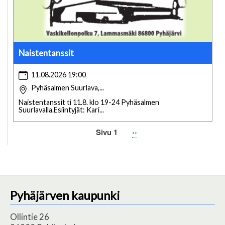
Naistentanssit
11.08.2026 19:00
Pyhäsalmen Suurlava,...
Naistentanssit ti 11.8. klo 19-24 Pyhäsalmen
Suurlavalla.Esiintyjät: Kari...
Sivu 1
Seuraava
››
Sivutus
sivu
Pyhäjärven kaupunki
Ollintie 26