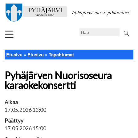
Hyppää
pääsisältöön
Pyhäjärvi 160 v. juhlavuosi
Search
Etusivu
Etusivu
Tapahtumat
Murupolku
Pyhäjärven Nuorisoseura
karaokekonsertti
Alkaa
17.05.2026 13:00
Päättyy
17.05.2026 15:00