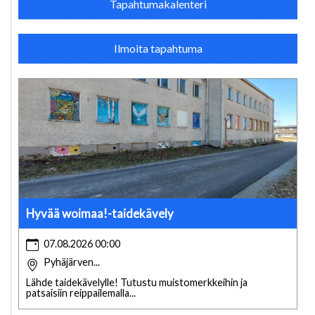
Tapahtumakalenteri
Ilmoita tapahtuma
Hyvää woimaa!-taidekävely
07.08.2026 00:00
Pyhäjärven...
Lähde taidekävelylle! Tutustu muistomerkkeihin ja
patsaisiin reippailemalla...