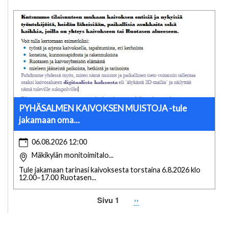
PYHÄSALMEN KAIVOKSEN MUISTOJA -tule
jakamaan oma...
06.08.2026 12:00
Mäkikylän monitoimitalo...
Tule jakamaan tarinasi kaivoksesta torstaina 6.8.2026 klo
12.00–17.00 Ruotasen...
Sivu 1
Seuraava
››
Sivutus
sivu