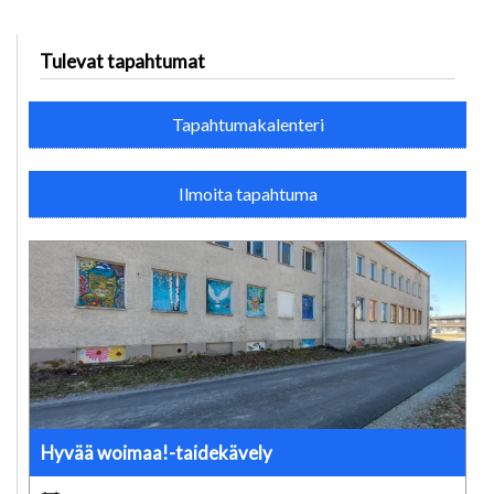
Tulevat tapahtumat
Tapahtumakalenteri
Ilmoita tapahtuma
Hyvää woimaa!-taidekävely