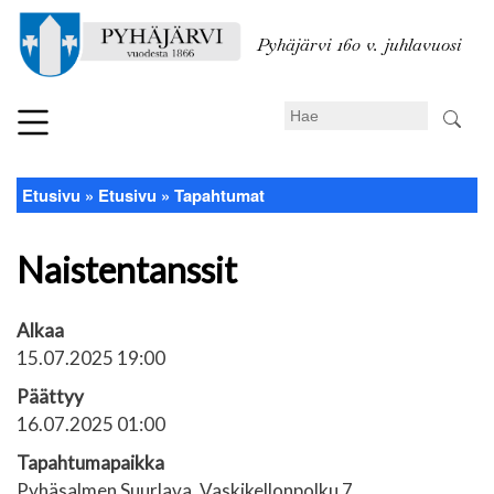
Hyppää
pääsisältöön
Pyhäjärvi 160 v. juhlavuosi
Search
Etusivu
Etusivu
Tapahtumat
Murupolku
Naistentanssit
Alkaa
15.07.2025 19:00
Päättyy
16.07.2025 01:00
Tapahtumapaikka
Pyhäsalmen Suurlava, Vaskikellonpolku 7