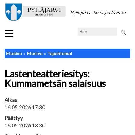
Hyppää
pääsisältöön
Pyhäjärvi 160 v. juhlavuosi
Search
Etusivu
Etusivu
Tapahtumat
Murupolku
Lastenteatteriesitys:
Kummametsän salaisuus
Alkaa
16.05.2026 17:30
Päättyy
16.05.2026 18:30