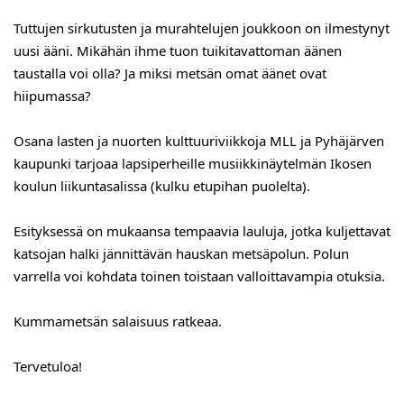
Tuttujen sirkutusten ja murahtelujen joukkoon on ilmestynyt
uusi ääni. Mikähän ihme tuon tuikitavattoman äänen
taustalla voi olla? Ja miksi metsän omat äänet ovat
hiipumassa?
Osana lasten ja nuorten kulttuuriviikkoja MLL ja Pyhäjärven
kaupunki tarjoaa lapsiperheille musiikkinäytelmän Ikosen
koulun liikuntasalissa (kulku etupihan puolelta).
Esityksessä on mukaansa tempaavia lauluja, jotka kuljettavat
katsojan halki jännittävän hauskan metsäpolun. Polun
varrella voi kohdata toinen toistaan valloittavampia otuksia.
Kummametsän salaisuus ratkeaa.
Tervetuloa!