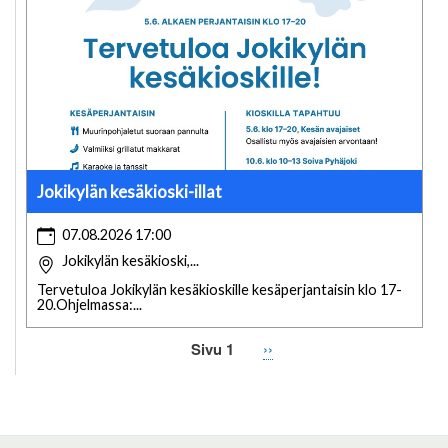
Jokikylän kesäkioski-illat
07.08.2026 17:00
Jokikylän kesäkioski,...
Tervetuloa Jokikylän kesäkioskille kesäperjantaisin klo 17-
20.Ohjelmassa:...
Sivu 1
Seuraava
››
Sivutus
sivu