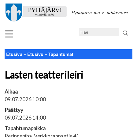
Hyppää
pääsisältöön
Pyhäjärvi 160 v. juhlavuosi
Search
Etusivu
Etusivu
Tapahtumat
Murupolku
Lasten teatterileiri
Alkaa
09.07.2026 10:00
Päättyy
09.07.2026 14:00
Tapahtumapaikka
Perinnepiha, Verkkorannantie 41