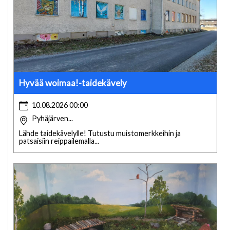
Hyvää woimaa!-taidekävely
10.08.2026 00:00
Pyhäjärven...
Lähde taidekävelylle! Tutustu muistomerkkeihin ja
patsaisiin reippailemalla...