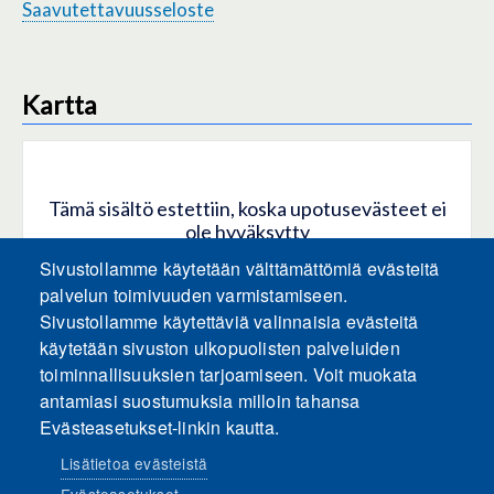
Saavutettavuusseloste
Kartta
Tämä sisältö estettiin, koska upotusevästeet ei
ole hyväksytty
Sivustollamme käytetään välttämättömiä evästeitä
HYVÄKSY KAIKKI EVÄSTEET
palvelun toimivuuden varmistamiseen.
Sivustollamme käytettäviä valinnaisia evästeitä
käytetään sivuston ulkopuolisten palveluiden
Hyväksy vain upotusevästeet
toiminnallisuuksien tarjoamiseen. Voit muokata
antamiasi suostumuksia milloin tahansa
Evästeasetukset-linkin kautta.
Lisätietoa evästeistä