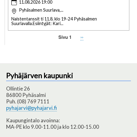
11.08.2026 19:00
Pyhäsalmen Suurlava,...
Naistentanssit ti 11.8. klo 19-24 Pyhäsalmen
Suurlavalla.Esiintyjät: Kari...
Sivu 1
Seuraava
››
Sivutus
sivu
Pyhäjärven kaupunki
Ollintie 26
86800 Pyhäsalmi
Puh. (08) 769 7111
pyhajarvi@pyhajarvi.fi
Kaupungintalo avoinna:
MA-PE klo 9.00-11.00 ja klo 12.00-15.00