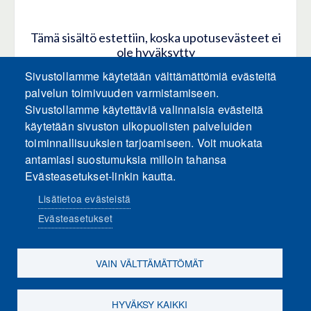
Tämä sisältö estettiin, koska upotusevästeet ei
ole hyväksytty
Sivustollamme käytetään välttämättömiä evästeitä
HYVÄKSY KAIKKI EVÄSTEET
palvelun toimivuuden varmistamiseen.
Sivustollamme käytettäviä valinnaisia evästeitä
käytetään sivuston ulkopuolisten palveluiden
Hyväksy vain upotusevästeet
toiminnallisuuksien tarjoamiseen. Voit muokata
antamiasi suostumuksia milloin tahansa
Evästeasetukset-linkin kautta.
Lisätietoa evästeistä
Evästeasetukset
Sosiaalinen media
VAIN VÄLTTÄMÄTTÖMÄT
HYVÄKSY KAIKKI