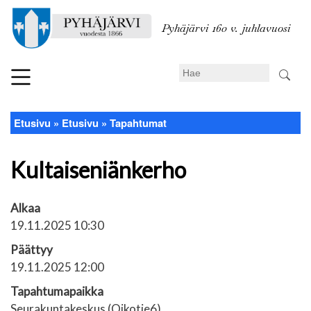
Hyppää
pääsisältöön
Pyhäjärvi 160 v. juhlavuosi
Search
Etusivu
Etusivu
Tapahtumat
Murupolku
Kultaiseniänkerho
Alkaa
19.11.2025 10:30
Päättyy
19.11.2025 12:00
Tapahtumapaikka
Seurakuntakeskus (Oikotie6)