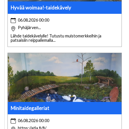
Hyvää woimaa!-taidekävely
06.08.2026 00:00
Pyhäjärven...
Lähde taidekävelylle! Tutustu muistomerkkeihin ja
patsaisiin reippailemalla...
Minitaidegalleriat
06.08.2026 00:00
https://atla.fi/fi/...