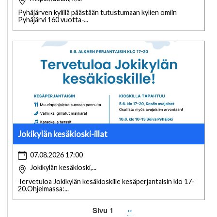
Pyhäjärven kylillä päästään tutustumaan kylien omiin
Pyhäjärvi 160 vuotta-...
Jokikylän kesäkioski-illat
07.08.2026 17:00
Jokikylän kesäkioski,...
Tervetuloa Jokikylän kesäkioskille kesäperjantaisin klo 17-
20.Ohjelmassa:...
Sivu 1
Seuraava
››