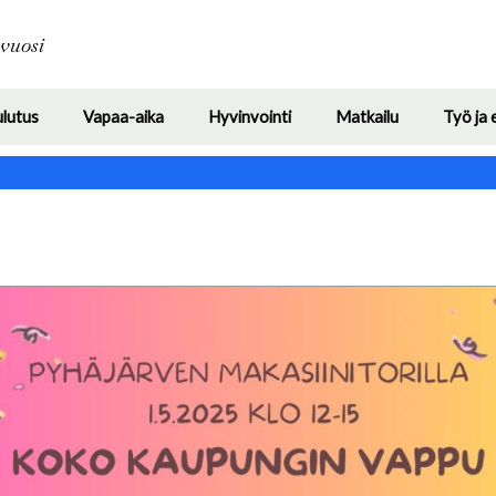
Hyppää
pääsisältöön
avuosi
ulutus
Vapaa-aika
Hyvinvointi
Matkailu
Työ ja 
Toggle
Toggle
Toggle
Toggle
submenu
submenu
submenu
submenu