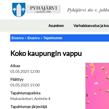
Pyhäjärvi 160 v. juhl
Asuminen
Varhaiskasvatus ja ko
Toggle
submenu
Etusivu
Etusivu
Tapahtumat
Murupolku
Koko kaupungin vappu
Alkaa
01.05.2025 12:00
Päättyy
01.05.2025 15:00
Tapahtumapaikka
Makasiinitori, Antintie 4
Tapahtuman järjestäjä