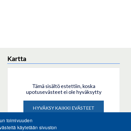
Kartta
Tämä sisältö estettiin, koska
upotusevästeet ei ole hyväksytty
HYVÄKSY KAIKKI EVÄSTEET
lun toimivuuden
Hyväksy vain upotusevästeet
västeitä käytetään sivuston