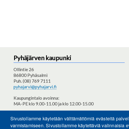
Pyhäjärven kaupunki
Ollintie 26
86800 Pyhäsalmi
Puh. (08) 769 7111
pyhajarvi@pyhajarvi.fi
Kaupungintalo avoinna:
MA-PE klo 9.00-11.00 ja klo 12.00-15.00
Saavutettavuusseloste
Sivustollamme käytetään välttämättömiä evästeitä palve
varmistamiseen. Sivustollamme käytettäviä valinnaisia e