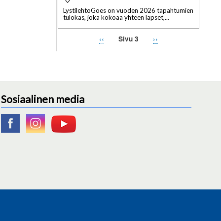
LystilehtoGoes on vuoden 2026 tapahtumien
tulokas, joka kokoaa yhteen lapset,...
Edellinen
‹‹
Seuraava
››
Sivu 3
Sivutus
sivu
sivu
Sosiaalinen media