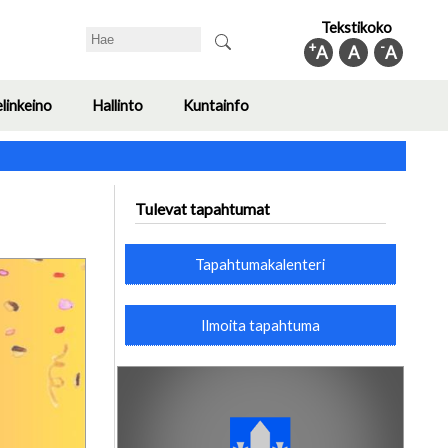
Tekstikoko
Search
+
-
A
A
A
elinkeino
Hallinto
Kuntainfo
Toggle
Toggle
Toggle
submenu
submenu
submenu
Tulevat tapahtumat
Tapahtumakalenteri
Ilmoita tapahtuma