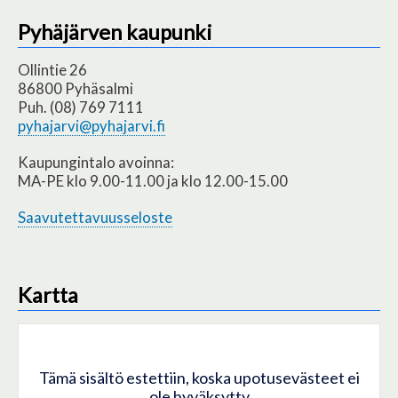
Pyhäjärven kaupunki
Ollintie 26
86800 Pyhäsalmi
Puh. (08) 769 7111
pyhajarvi@pyhajarvi.fi
Kaupungintalo avoinna:
MA-PE klo 9.00-11.00 ja klo 12.00-15.00
Saavutettavuusseloste
Kartta
Tämä sisältö estettiin, koska upotusevästeet ei
ole hyväksytty