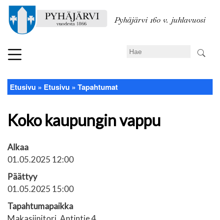
Hyppää
pääsisältöön
Pyhäjärvi 160 v. juhlavuosi
Search
Etusivu
Etusivu
Tapahtumat
Murupolku
Koko kaupungin vappu
Alkaa
01.05.2025 12:00
Päättyy
01.05.2025 15:00
Tapahtumapaikka
Makasiinitori, Antintie 4