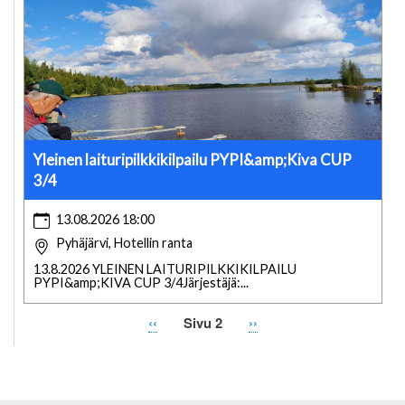
Yleinen laituripilkkikilpailu PYPI&amp;Kiva CUP
3/4
13.08.2026 18:00
Pyhäjärvi, Hotellin ranta
13.8.2026 YLEINEN LAITURIPILKKIKILPAILU
PYPI&amp;KIVA CUP 3/4Järjestäjä:...
Edellinen
‹‹
Sivu 2
Seuraava
››
Sivutus
sivu
sivu