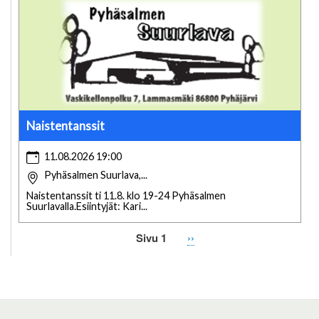
Naistentanssit
11.08.2026 19:00
Pyhäsalmen Suurlava,...
Naistentanssit ti 11.8. klo 19-24 Pyhäsalmen
Suurlavalla.Esiintyjät: Kari...
Sivu 1
Seuraava
››
Sivutus
sivu