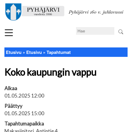
Hyppää
pääsisältöön
Pyhäjärvi 160 v. juhlavuosi
Search
Etusivu
Etusivu
Tapahtumat
Murupolku
Koko kaupungin vappu
Alkaa
01.05.2025 12:00
Päättyy
01.05.2025 15:00
Tapahtumapaikka
Makasiinitori, Antintie 4