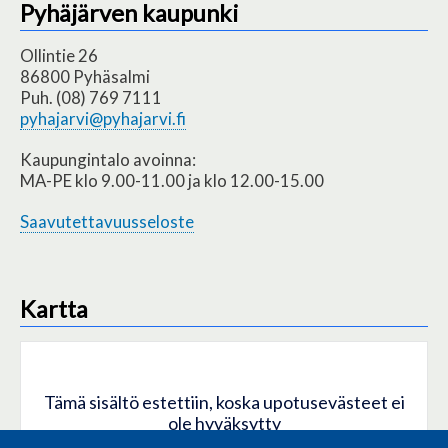
Pyhäjärven kaupunki
Ollintie 26
86800 Pyhäsalmi
Puh. (08) 769 7111
pyhajarvi@pyhajarvi.fi
Kaupungintalo avoinna:
MA-PE klo 9.00-11.00 ja klo 12.00-15.00
Saavutettavuusseloste
Kartta
Tämä sisältö estettiin, koska upotusevästeet ei
ole hyväksytty