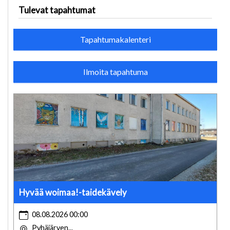
Tulevat tapahtumat
Tapahtumakalenteri
Ilmoita tapahtuma
Hyvää woimaa!-taidekävely
08.08.2026 00:00
Pyhäjärven...