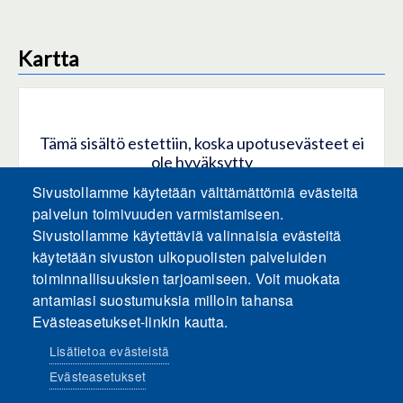
Kartta
Tämä sisältö estettiin, koska upotusevästeet ei
ole hyväksytty
Sivustollamme käytetään välttämättömiä evästeitä
HYVÄKSY KAIKKI EVÄSTEET
palvelun toimivuuden varmistamiseen.
Sivustollamme käytettäviä valinnaisia evästeitä
käytetään sivuston ulkopuolisten palveluiden
Hyväksy vain upotusevästeet
toiminnallisuuksien tarjoamiseen. Voit muokata
antamiasi suostumuksia milloin tahansa
Evästeasetukset-linkin kautta.
Lisätietoa evästeistä
Evästeasetukset
Sosiaalinen media