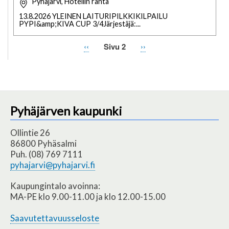
Pyhäjärvi, Hotellin ranta
13.8.2026 YLEINEN LAITURIPILKKIKILPAILU
PYPI&amp;KIVA CUP 3/4Järjestäjä:...
Edellinen
‹‹
Sivu 2
Seuraava
››
Sivutus
sivu
sivu
Pyhäjärven kaupunki
Ollintie 26
86800 Pyhäsalmi
Puh. (08) 769 7111
pyhajarvi@pyhajarvi.fi
Kaupungintalo avoinna:
MA-PE klo 9.00-11.00 ja klo 12.00-15.00
Saavutettavuusseloste