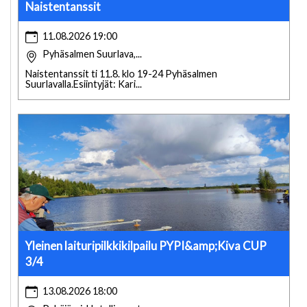
Naistentanssit
11.08.2026 19:00
Pyhäsalmen Suurlava,...
Naistentanssit ti 11.8. klo 19-24 Pyhäsalmen
Suurlavalla.Esiintyjät: Kari...
Yleinen laituripilkkikilpailu PYPI&amp;Kiva CUP
3/4
13.08.2026 18:00