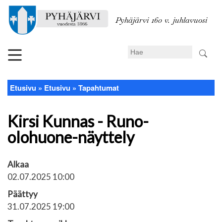
Hyppää
pääsisältöön
Pyhäjärvi 160 v. juhlavuosi
Search
Etusivu
Etusivu
Tapahtumat
Murupolku
Kirsi Kunnas - Runo-
olohuone-näyttely
Alkaa
02.07.2025 10:00
Päättyy
31.07.2025 19:00