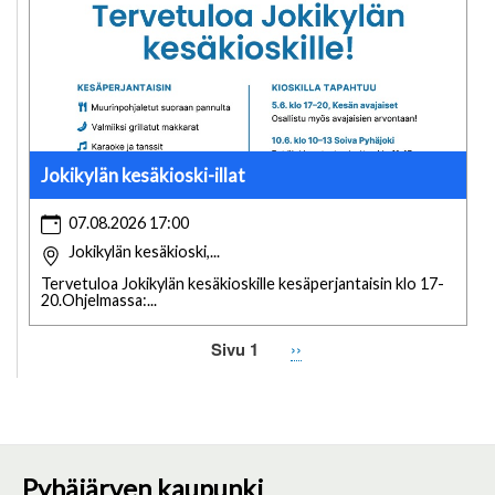
Jokikylän kesäkioski-illat
07.08.2026 17:00
Jokikylän kesäkioski,...
Tervetuloa Jokikylän kesäkioskille kesäperjantaisin klo 17-
20.Ohjelmassa:...
Sivu 1
Seuraava
››
Sivutus
sivu
Pyhäjärven kaupunki