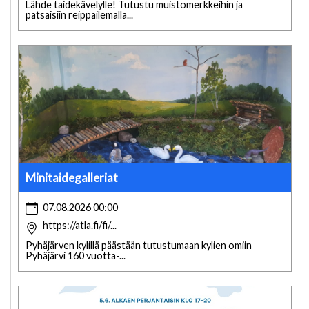
Lähde taidekävelylle! Tutustu muistomerkkeihin ja
patsaisiin reippailemalla...
Minitaidegalleriat
07.08.2026 00:00
https://atla.fi/fi/...
Pyhäjärven kylillä päästään tutustumaan kylien omiin
Pyhäjärvi 160 vuotta-...