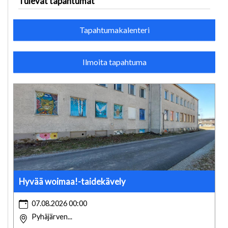
Tulevat tapahtumat
Tapahtumakalenteri
Ilmoita tapahtuma
Hyvää woimaa!-taidekävely
07.08.2026 00:00
Pyhäjärven...