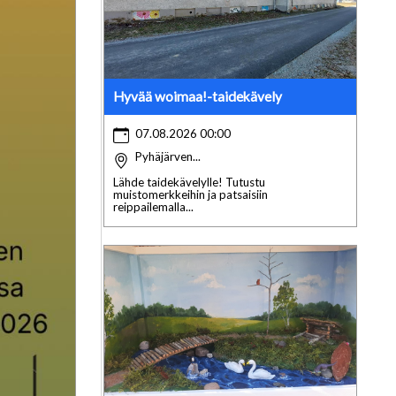
Hyvää woimaa!-taidekävely
07.08.2026 00:00
Pyhäjärven...
Lähde taidekävelylle! Tutustu
muistomerkkeihin ja patsaisiin
reippailemalla...