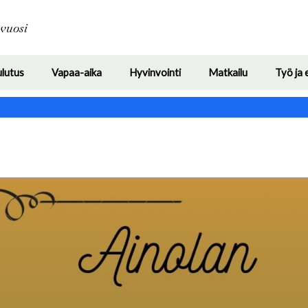
Hyppää
pääsisältöön
avuosi
ulutus
Vapaa-aika
Hyvinvointi
Matkailu
Työ ja 
Toggle
Toggle
Toggle
Toggle
submenu
submenu
submenu
submenu