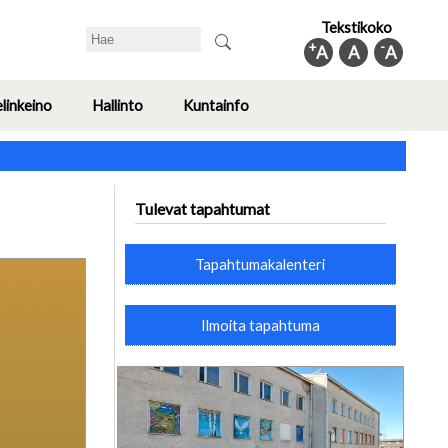
Tekstikoko
Search
+
-
A
A
A
elinkeino
Hallinto
Kuntainfo
Toggle
Toggle
Toggle
submenu
submenu
submenu
Tulevat tapahtumat
Tapahtumakalenteri
Ilmoita tapahtuma