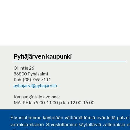
Pyhäjärven kaupunki
Ollintie 26
86800 Pyhäsalmi
Puh. (08) 769 7111
pyhajarvi@pyhajarvi.fi
Kaupungintalo avoinna:
MA-PE klo 9.00-11.00 ja klo 12.00-15.00
Saavutettavuusseloste
Sivustollamme käytetään välttämättömiä evästeitä palve
varmistamiseen. Sivustollamme käytettäviä valinnaisia e