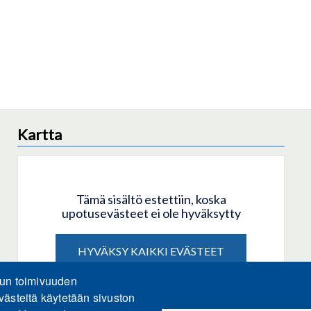
Kartta
Tämä sisältö estettiin, koska
upotusevästeet ei ole hyväksytty
HYVÄKSY KAIKKI EVÄSTEET
lun toimivuuden
Hyväksy vain upotusevästeet
västeitä käytetään sivuston