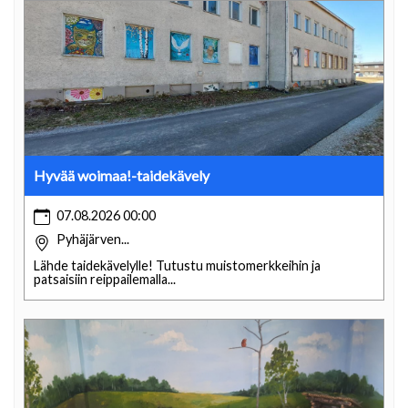
Hyvää woimaa!-taidekävely
07.08.2026 00:00
Pyhäjärven...
Lähde taidekävelylle! Tutustu muistomerkkeihin ja
patsaisiin reippailemalla...