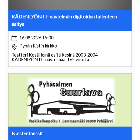
KÄDENLYÖNTI- näytelmän digitoidun tallenteen
esitys
16.08.2026 15:00
Pyhän Ristin kirkko
Teatteri KesäHeinä esitti kesinä 2003-2004
KÄDENLYÖNTI- näytelmää. 165 vuotta...
Naistentanssit