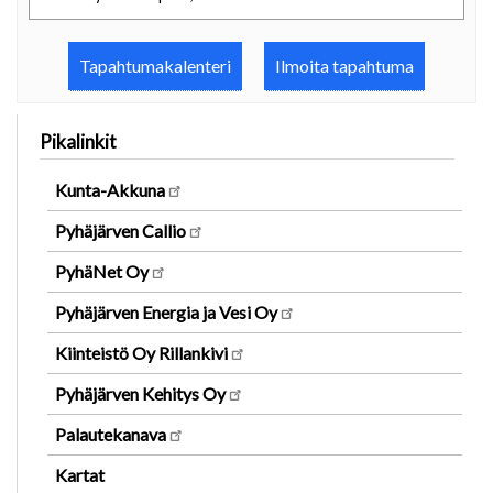
Tapahtumakalenteri
Ilmoita tapahtuma
Pikalinkit
Kunta-Akkuna
Pyhäjärven Callio
PyhäNet Oy
Pyhäjärven Energia ja Vesi Oy
Kiinteistö Oy Rillankivi
Pyhäjärven Kehitys Oy
Palautekanava
Kartat