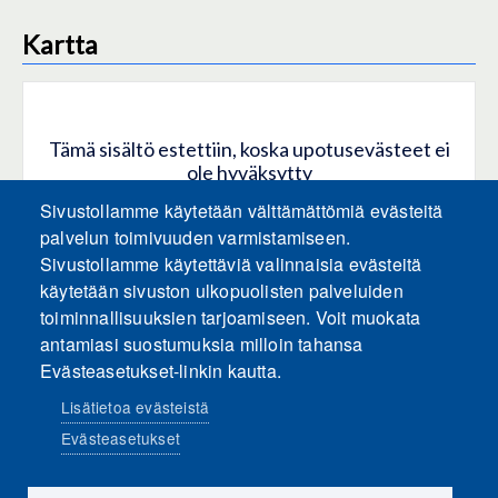
Kartta
Tämä sisältö estettiin, koska upotusevästeet ei
ole hyväksytty
Sivustollamme käytetään välttämättömiä evästeitä
HYVÄKSY KAIKKI EVÄSTEET
palvelun toimivuuden varmistamiseen.
Sivustollamme käytettäviä valinnaisia evästeitä
käytetään sivuston ulkopuolisten palveluiden
Hyväksy vain upotusevästeet
toiminnallisuuksien tarjoamiseen. Voit muokata
antamiasi suostumuksia milloin tahansa
Evästeasetukset-linkin kautta.
Lisätietoa evästeistä
Evästeasetukset
Sosiaalinen media