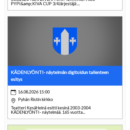
PYPI&amp;KIVA CUP 3/4Järjestäjä:...
KÄDENLYÖNTI- näytelmän digitoidun tallenteen
esitys
16.08.2026 15:00
Pyhän Ristin kirkko
Teatteri KesäHeinä esitti kesinä 2003-2004
KÄDENLYÖNTI- näytelmää. 165 vuotta...