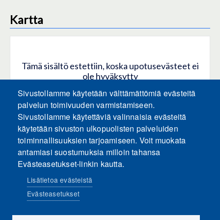
Kartta
Tämä sisältö estettiin, koska upotusevästeet ei
ole hyväksytty
Sivustollamme käytetään välttämättömiä evästeitä
HYVÄKSY KAIKKI EVÄSTEET
palvelun toimivuuden varmistamiseen.
Sivustollamme käytettäviä valinnaisia evästeitä
käytetään sivuston ulkopuolisten palveluiden
Hyväksy vain upotusevästeet
toiminnallisuuksien tarjoamiseen. Voit muokata
antamiasi suostumuksia milloin tahansa
Evästeasetukset-linkin kautta.
Lisätietoa evästeistä
Evästeasetukset
Sosiaalinen media