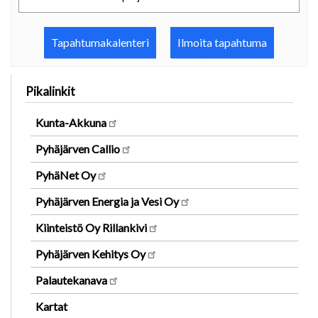
Tapahtumakalenteri
Ilmoita tapahtuma
Pikalinkit
Kunta-Akkuna
Pyhäjärven Callio
PyhäNet Oy
Pyhäjärven Energia ja Vesi Oy
Kiinteistö Oy Rillankivi
Pyhäjärven Kehitys Oy
Palautekanava
Kartat