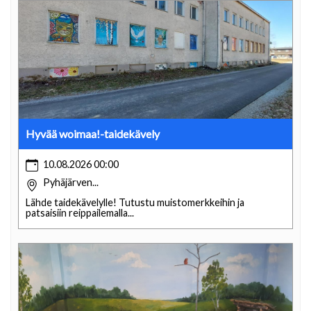
Hyvää woimaa!-taidekävely
10.08.2026 00:00
Pyhäjärven...
Lähde taidekävelylle! Tutustu muistomerkkeihin ja
patsaisiin reippailemalla...