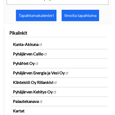
Tapahtumakalenteri
Ilmoita tapahtuma
Pikalinkit
Kunta-Akkuna
Pyhäjärven Callio
PyhäNet Oy
Pyhäjärven Energia ja Vesi Oy
Kiinteistö Oy Rillankivi
Pyhäjärven Kehitys Oy
Palautekanava
Kartat