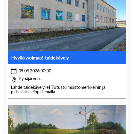
Hyvää woimaa!-taidekävely
09.08.2026 00:00
Pyhäjärven...
Lähde taidekävelylle! Tutustu muistomerkkeihin ja
patsaisiin reippailemalla...