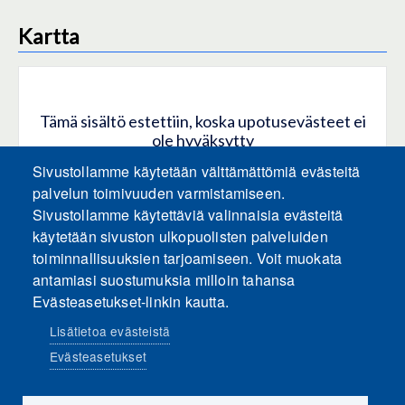
Kartta
Tämä sisältö estettiin, koska upotusevästeet ei
ole hyväksytty
Sivustollamme käytetään välttämättömiä evästeitä
HYVÄKSY KAIKKI EVÄSTEET
palvelun toimivuuden varmistamiseen.
Sivustollamme käytettäviä valinnaisia evästeitä
käytetään sivuston ulkopuolisten palveluiden
Hyväksy vain upotusevästeet
toiminnallisuuksien tarjoamiseen. Voit muokata
antamiasi suostumuksia milloin tahansa
Evästeasetukset-linkin kautta.
Lisätietoa evästeistä
Evästeasetukset
Sosiaalinen media