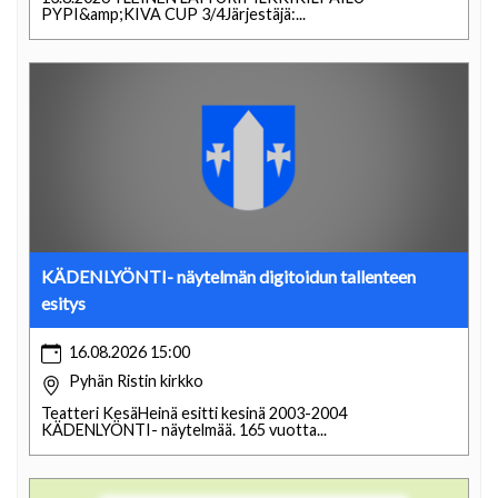
PYPI&amp;KIVA CUP 3/4Järjestäjä:...
KÄDENLYÖNTI- näytelmän digitoidun tallenteen
esitys
16.08.2026 15:00
Pyhän Ristin kirkko
Teatteri KesäHeinä esitti kesinä 2003-2004
KÄDENLYÖNTI- näytelmää. 165 vuotta...