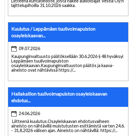
Liitteenä kuntatiedote, josta näkee aukioloajat Vestia Oy:n
lajittelupihoilla 31.10.2026 saakka.
Kuulutus / Leppämäen tuulivoimapuiston
osayleiskaavan...
09.07.2026
Kaupunginvaltuusto päätöksellään 30.6.2026 § 48 hyväksyi
Leppämäen tuulivoimapuiston
osayleiskaavan.Kaupunginvaltuuston päätös ja kaava-
aineisto ovat nähtävissä https://...
Hallakallion tuulivoimapuiston osayleiskaavan
ehdotus...
24.06.2026
Liitteenä kuulutus.Osayleiskaavan ehdotusvaiheen
aineisto on nähtävillä muistutusten esittämistä varten 24.6.
- 31.8.2026 välisen ajan. Aineisto on nähtävillä: https://...