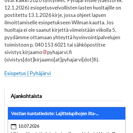
ovat kaikki 2020 syntyneet. Pyhäjärvisille (väestörek.
12.1.2026) esiopetusvelvollisten lasten huoltajille on
postitettu 13.1.2026 kirje, jossa ohjeet lapsen
ilmoittamiselle esiopetukseen Wilman kautta. Jos
huoltaja ei ole saanut kirjettä viimeistään viikolla 5,
pyydämme ottamaan yhteyttä hyvinvointipalvelujen
toimistoon p. 040 153 6021 tai sähköpostitse
sivistys.kirjaamo
pyhajarvi.fi
(sivistys[dot]kirjaamo[at]pyhajarvi[dot]fi)
.
Esiopetus | Pyhäjärvi
Ajankohtaista
Vestian kuntatiedote: Lajittelupihojen ilta-...
10.07.2026