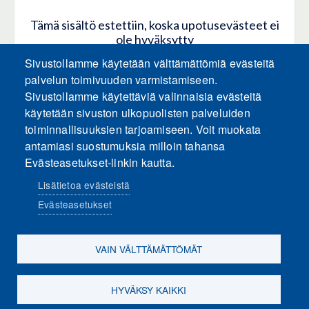
Tämä sisältö estettiin, koska upotusevästeet ei
ole hyväksytty
Sivustollamme käytetään välttämättömiä evästeitä
HYVÄKSY KAIKKI EVÄSTEET
palvelun toimivuuden varmistamiseen.
Sivustollamme käytettäviä valinnaisia evästeitä
käytetään sivuston ulkopuolisten palveluiden
Hyväksy vain upotusevästeet
toiminnallisuuksien tarjoamiseen. Voit muokata
antamiasi suostumuksia milloin tahansa
Evästeasetukset-linkin kautta.
Lisätietoa evästeistä
Evästeasetukset
Sosiaalinen media
VAIN VÄLTTÄMÄTTÖMÄT
HYVÄKSY KAIKKI
Evästeasetukset