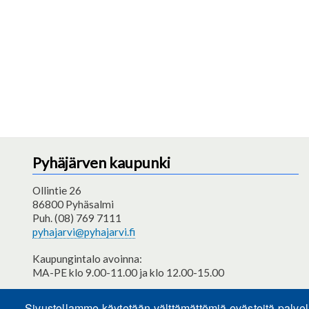
Pyhäjärven kaupunki
Ollintie 26
86800 Pyhäsalmi
Puh. (08) 769 7111
pyhajarvi@pyhajarvi.fi
Kaupungintalo avoinna:
MA-PE klo 9.00-11.00 ja klo 12.00-15.00
Saavutettavuusseloste
Sivustollamme käytetään välttämättömiä evästeitä palve