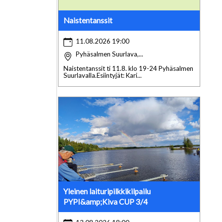
Naistentanssit
11.08.2026 19:00
Pyhäsalmen Suurlava,...
Naistentanssit ti 11.8. klo 19-24 Pyhäsalmen
Suurlavalla.Esiintyjät: Kari...
Yleinen laituripilkkikilpailu
PYPI&amp;Kiva CUP 3/4