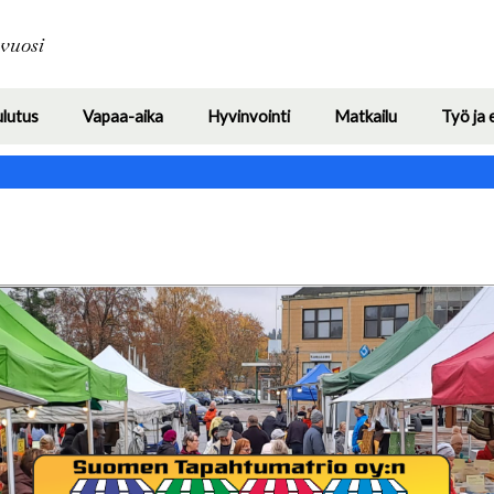
Hyppää
pääsisältöön
avuosi
ulutus
Vapaa-aika
Hyvinvointi
Matkailu
Työ ja 
Toggle
Toggle
Toggle
Toggle
submenu
submenu
submenu
submenu