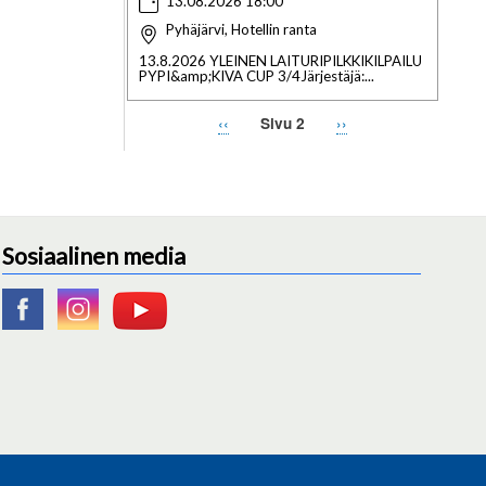
13.08.2026 18:00
Pyhäjärvi, Hotellin ranta
13.8.2026 YLEINEN LAITURIPILKKIKILPAILU
PYPI&amp;KIVA CUP 3/4Järjestäjä:...
Edellinen
‹‹
Seuraava
››
Sivu 2
Sivutus
sivu
sivu
Sosiaalinen media