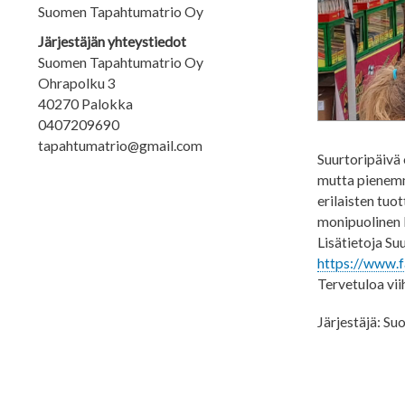
Suomen Tapahtumatrio Oy
Järjestäjän yhteystiedot
Suomen Tapahtumatrio Oy
Ohrapolku 3
40270 Palokka
0407209690
tapahtumatrio@gmail.com
Suurtoripäivä 
mutta pienemm
erilaisten tuo
monipuolinen 
Lisätietoja Su
https://www.
Tervetuloa vii
Järjestäjä: S