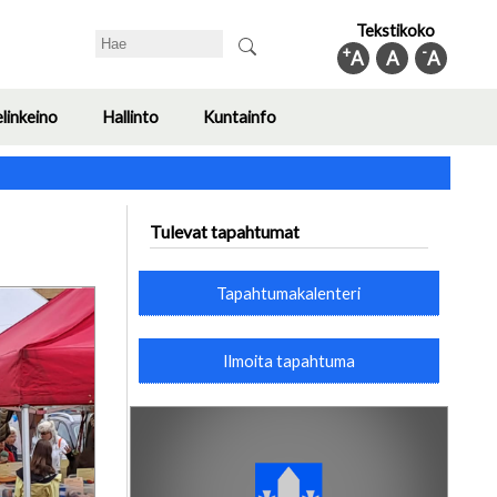
Tekstikoko
Search
+
-
A
A
A
elinkeino
Hallinto
Kuntainfo
Toggle
Toggle
Toggle
submenu
submenu
submenu
Tulevat tapahtumat
Tapahtumakalenteri
Ilmoita tapahtuma