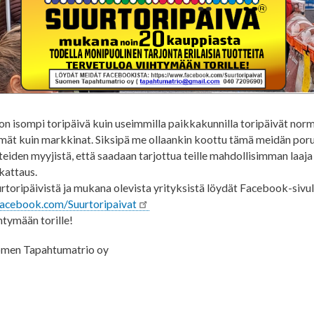
on isompi toripäivä kuin useimmilla paikkakunnilla toripäivät norma
ät kuin markkinat. Siksipä me ollaankin koottu tämä meidän por
tteiden myyjistä, että saadaan tarjottua teille mahdollisimman laaja
kattaus.
urtoripäivistä ja mukana olevista yrityksistä löydät Facebook-siv
facebook.com/Suurtoripaivat
htymään torille!
uomen Tapahtumatrio oy