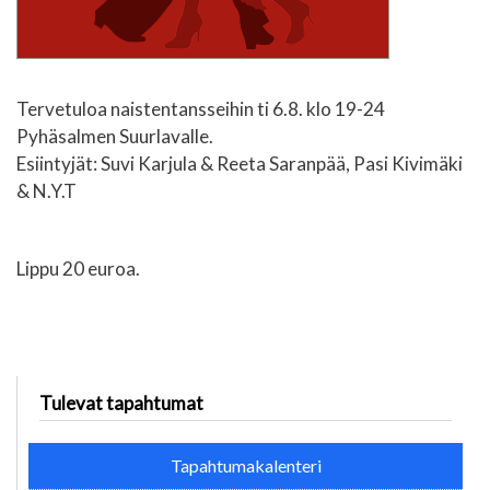
Tervetuloa naistentansseihin ti 6.8. klo 19-24
Pyhäsalmen Suurlavalle.
Esiintyjät: Suvi Karjula & Reeta Saranpää, Pasi Kivimäki
& N.Y.T
Lippu 20 euroa.
Tulevat tapahtumat
Tapahtumakalenteri