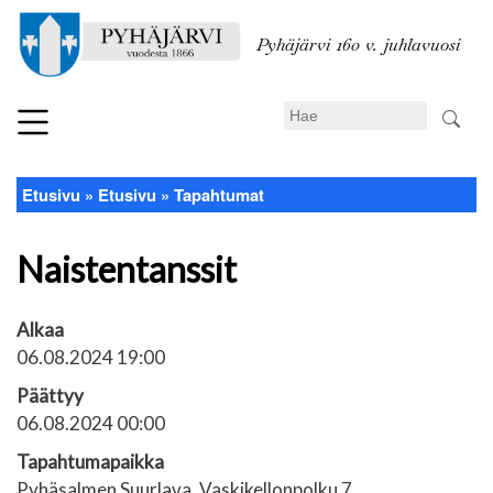
Hyppää
pääsisältöön
Pyhäjärvi 160 v. juhlavuosi
Search
Etusivu
Etusivu
Tapahtumat
Murupolku
Naistentanssit
Alkaa
06.08.2024 19:00
Päättyy
06.08.2024 00:00
Tapahtumapaikka
Pyhäsalmen Suurlava, Vaskikellonpolku 7