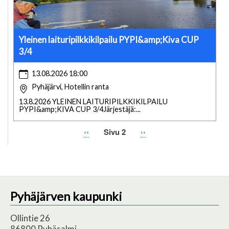
Yleinen laituripilkkikilpailu PYPI&amp;Kiva CUP
3/4
13.08.2026 18:00
Pyhäjärvi, Hotellin ranta
13.8.2026 YLEINEN LAITURIPILKKIKILPAILU
PYPI&amp;KIVA CUP 3/4Järjestäjä:...
Edellinen
‹‹
Sivu 2
Seuraava
››
Sivutus
sivu
sivu
Pyhäjärven kaupunki
Ollintie 26
86800 Pyhäsalmi