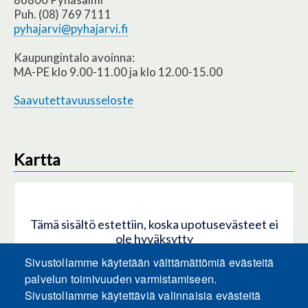
Puh. (08) 769 7111
pyhajarvi@pyhajarvi.fi
Kaupungintalo avoinna:
MA-PE klo 9.00-11.00 ja klo 12.00-15.00
Saavutettavuusseloste
Kartta
Tämä sisältö estettiin, koska upotusevästeet ei
ole hyväksytty
Sivustollamme käytetään välttämättömiä evästeitä
HYVÄKSY KAIKKI EVÄSTEET
palvelun toimivuuden varmistamiseen.
Sivustollamme käytettäviä valinnaisia evästeitä