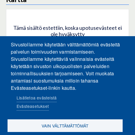
Tämä sisältö estettiin, koska upotusevästeet ei
ole hyväksytty
Sivustollamme käytetään välttämättömiä evästeitä
HYVÄKSY KAIKKI EVÄSTEET
palvelun toimivuuden varmistamiseen.
Sivustollamme käytettäviä valinnaisia evästeitä
käytetään sivuston ulkopuolisten palveluiden
Hyväksy vain upotusevästeet
toiminnallisuuksien tarjoamiseen. Voit muokata
antamiasi suostumuksia milloin tahansa
Evästeasetukset-linkin kautta.
Lisätietoa evästeistä
Evästeasetukset
Sosiaalinen media
VAIN VÄLTTÄMÄTTÖMÄT