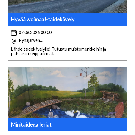
Hyvää woimaa!-taidekävely
07.08.2026 00:00
Pyhäjärven...
Lähde taidekävelylle! Tutustu muistomerkkeihin ja
patsaisiin reippailemalla...
Minitaidegalleriat