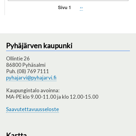
Sivu 1
Seuraava
››
Sivutus
sivu
Pyhäjärven kaupunki
Ollintie 26
86800 Pyhäsalmi
Puh. (08) 769 7111
pyhajarvi@pyhajarvi.fi
Kaupungintalo avoinna:
MA-PE klo 9.00-11.00 ja klo 12.00-15.00
Saavutettavuusseloste
Kartta