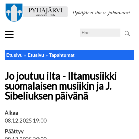
Hyppää
pääsisältöön
Pyhäjärvi 160 v. juhlavuosi
Search
Etusivu
Etusivu
Tapahtumat
Murupolku
Jo joutuu ilta - Iltamusiikki
suomalaisen musiikin ja J.
Sibeliuksen päivänä
Alkaa
08.12.2025 19:00
Päättyy