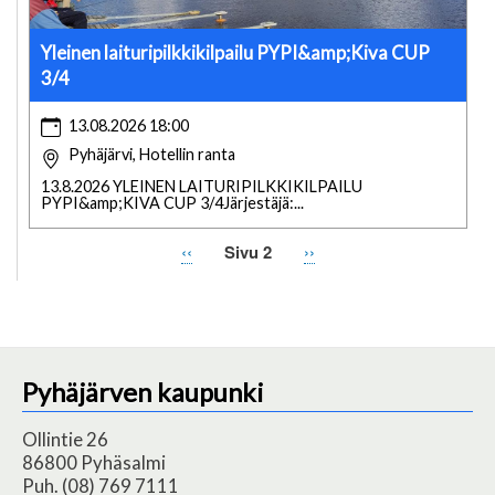
Yleinen laituripilkkikilpailu PYPI&amp;Kiva CUP
3/4
13.08.2026 18:00
Pyhäjärvi, Hotellin ranta
13.8.2026 YLEINEN LAITURIPILKKIKILPAILU
PYPI&amp;KIVA CUP 3/4Järjestäjä:...
Edellinen
‹‹
Sivu 2
Seuraava
››
Sivutus
sivu
sivu
Pyhäjärven kaupunki
Ollintie 26
86800 Pyhäsalmi
Puh. (08) 769 7111