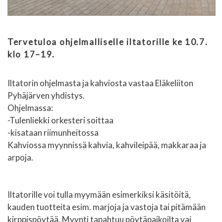
Tervetuloa ohjelmalliselle iltatorille ke 10.7.
klo 17–19.
Iltatorin ohjelmasta ja kahviosta vastaa Eläkeliiton
Pyhäjärven yhdistys.
Ohjelmassa:
-Tulenliekki orkesteri soittaa
-kisataan riimunheitossa
Kahviossa myynnissä kahvia, kahvileipää, makkaraa ja
arpoja.
Iltatorille voi tulla myymään esimerkiksi käsitöitä,
kauden tuotteita esim. marjoja ja vastoja tai pitämään
kirppispöytää. Myynti tapahtuu pöytäpaikoilta vai