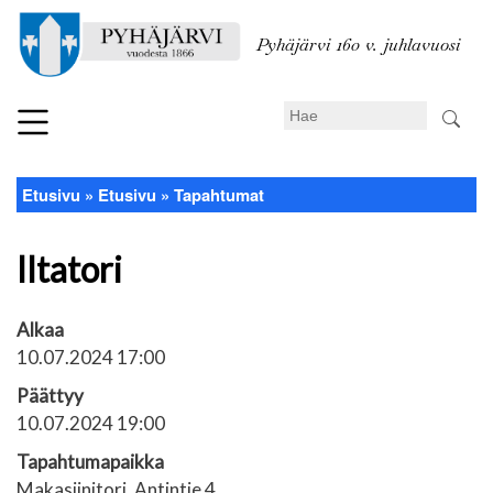
Hyppää
pääsisältöön
Pyhäjärvi 160 v. juhlavuosi
Search
Etusivu
Etusivu
Tapahtumat
Murupolku
Iltatori
Alkaa
10.07.2024 17:00
Päättyy
10.07.2024 19:00
Tapahtumapaikka
Makasiinitori, Antintie 4