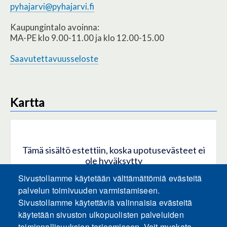
pyhajarvi@pyhajarvi.fi
Kaupungintalo avoinna:
MA-PE klo 9.00-11.00 ja klo 12.00-15.00
Saavutettavuusseloste
Kartta
Tämä sisältö estettiin, koska upotusevästeet ei
ole hyväksytty
Sivustollamme käytetään välttämättömiä evästeitä
HYVÄKSY KAIKKI EVÄSTEET
palvelun toimivuuden varmistamiseen.
Sivustollamme käytettäviä valinnaisia evästeitä
käytetään sivuston ulkopuolisten palveluiden
Hyväksy vain upotusevästeet
toiminnallisuuksien tarjoamiseen. Voit muokata