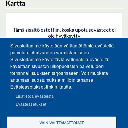
Kartta
Tämä sisältö estettiin, koska upotusevästeet ei
ole hyväksytty
Sivustollamme käytetään välttämättömiä evästeitä
HYVÄKSY KAIKKI EVÄSTEET
palvelun toimivuuden varmistamiseen.
Sivustollamme käytettäviä valinnaisia evästeitä
käytetään sivuston ulkopuolisten palveluiden
Hyväksy vain upotusevästeet
toiminnallisuuksien tarjoamiseen. Voit muokata
antamiasi suostumuksia milloin tahansa
Evästeasetukset-linkin kautta.
Lisätietoa evästeistä
Evästeasetukset
Sosiaalinen media
VAIN VÄLTTÄMÄTTÖMÄT