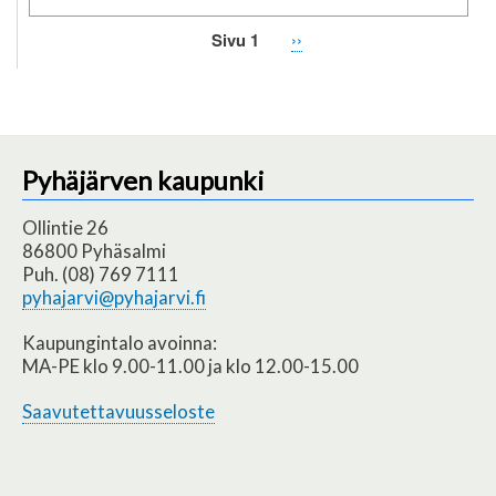
Sivu 1
Seuraava
››
Sivutus
sivu
Pyhäjärven kaupunki
Ollintie 26
86800 Pyhäsalmi
Puh. (08) 769 7111
pyhajarvi@pyhajarvi.fi
Kaupungintalo avoinna:
MA-PE klo 9.00-11.00 ja klo 12.00-15.00
Saavutettavuusseloste