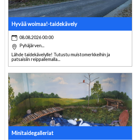
Hyvää woimaa!-taidekävely
08.08.2026 00:00
Pyhäjärven...
Lähde taidekävelylle! Tutustu muistomerkkeihin ja
patsaisiin reippailemalla...
Minitaidegalleriat