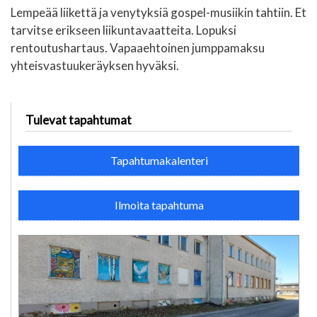
Lempeää liikettä ja venytyksiä gospel-musiikin tahtiin. Et
tarvitse erikseen liikuntavaatteita. Lopuksi
rentoutushartaus. Vapaaehtoinen jumppamaksu
yhteisvastuukeräyksen hyväksi.
Tulevat tapahtumat
Tapahtumakalenteri
Ilmoita tapahtuma