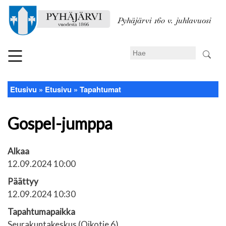
Hyppää
pääsisältöön
Pyhäjärvi 160 v. juhlavuosi
Search
Etusivu
Etusivu
Tapahtumat
Murupolku
Gospel-jumppa
Alkaa
12.09.2024 10:00
Päättyy
12.09.2024 10:30
Tapahtumapaikka
Seurakuntakeskus (Oikotie 6)