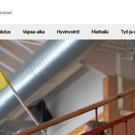
Hyppää
pääsisältöön
avuosi
ulutus
Vapaa-aika
Hyvinvointi
Matkailu
Työ ja 
Toggle
Toggle
Toggle
Toggle
submenu
submenu
submenu
submenu