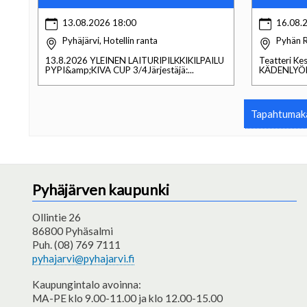
13.08.2026 18:00
16.08.
Pyhäjärvi, Hotellin ranta
Pyhän R
13.8.2026 YLEINEN LAITURIPILKKIKILPAILU
Teatteri Ke
PYPI&amp;KIVA CUP 3/4Järjestäjä:...
KÄDENLYÖNT
Tapahtumaka
Pyhäjärven kaupunki
Ollintie 26
86800 Pyhäsalmi
Puh. (08) 769 7111
pyhajarvi@pyhajarvi.fi
Kaupungintalo avoinna:
MA-PE klo 9.00-11.00 ja klo 12.00-15.00