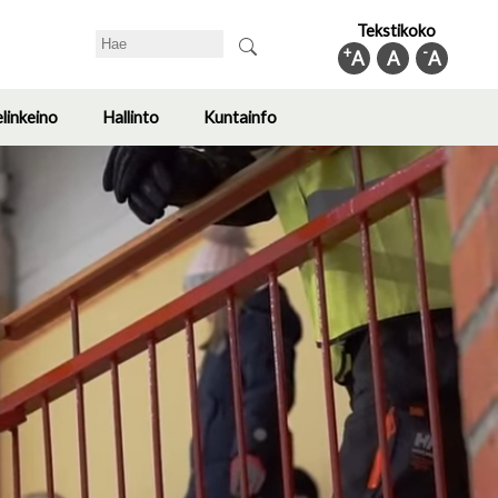
Tekstikoko
Search
+
-
A
A
A
elinkeino
Hallinto
Kuntainfo
Toggle
Toggle
Toggle
submenu
submenu
submenu