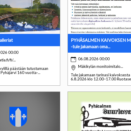
lleriat
PYHÄSALMEN KAIVOKSEN M
-tule jakamaan oma...
2026 00:00
06.08.2026 00:00
tla.fi/fi/...
Mäkikylän monitoimitalo...
kylillä päästään tutustumaan
 Pyhäjärvi 160 vuotta-...
Tule jakamaan tarinasi kaivoksesta
6.8.2026 klo 12.00–17.00 Ruotasen