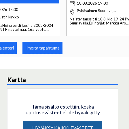
18.08.2026 19:00
2026 15:00
Pyhäsalmen Suurlava,...
istin kirkko
Naistentanssit ti 18.8. klo 19-24 
Suurlavalla.Esiintyjät: Markku Aro...
säHeinä esitti kesinä 2003-2004
I- näytelmää. 165 vuotta...
lenteri
Ilmoita tapahtuma
Kartta
Tämä sisältö estettiin, koska
upotusevästeet ei ole hyväksytty
HYVÄKSY KAIKKI EVÄSTEET