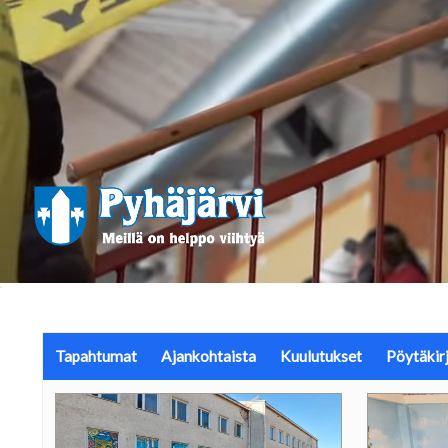
Tapahtumat
Ajankohtaista
Kuulutukset
Pöytäkirj