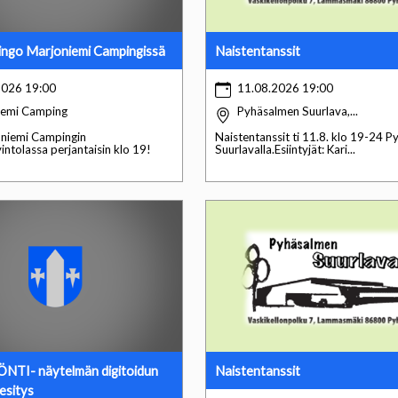
ingo Marjoniemi Campingissä
Naistentanssit
2026 19:00
11.08.2026 19:00
iemi Camping
Pyhäsalmen Suurlava,...
oniemi Campingin
Naistentanssit ti 11.8. klo 19-24 
ntolassa perjantaisin klo 19!
Suurlavalla.Esiintyjät: Kari...
TI- näytelmän digitoidun
Naistentanssit
 esitys