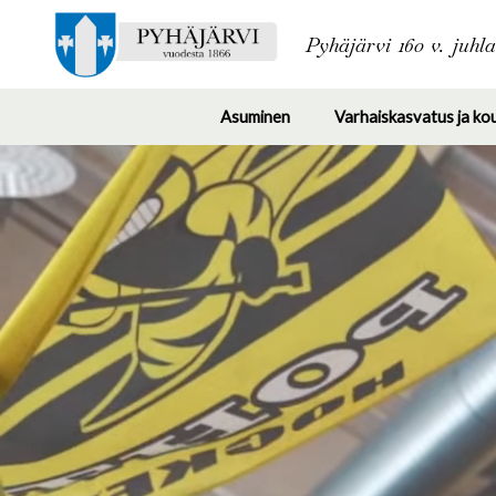
Pyhäjärvi 160 v. juhl
Asuminen
Varhaiskasvatus ja ko
Toggle
submenu