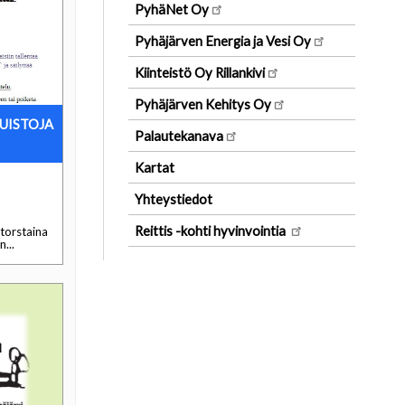
PyhäNet Oy
Pyhäjärven Energia ja Vesi Oy
Kiinteistö Oy Rillankivi
Pyhäjärven Kehitys Oy
UISTOJA
Palautekanava
Kartat
Yhteystiedot
Reittis -kohti hyvinvointia
 torstaina
...