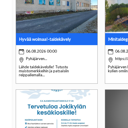
Hyvää woimaa!-taidekävely
Minitaidega
06.08.2026 00:00
06.08.
Pyhäjärven...
https://a
Lähde taidekävelylle! Tutustu
Pyhäjärven 
muistomerkkeihin ja patsaisiin
kylien omiin
reippailemalla...