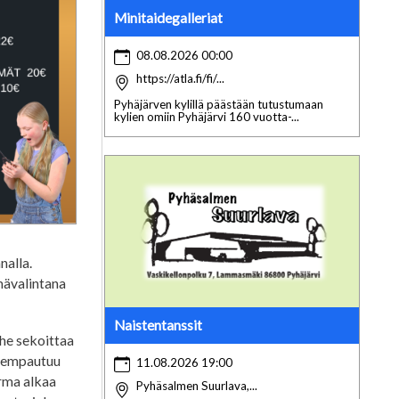
Minitaidegalleriat
08.08.2026 00:00
https://atla.fi/fi/...
Pyhäjärven kylillä päästään tutustumaan
kylien omiin Pyhäjärvi 160 vuotta-...
nalla.
mävalintana
Naistentanssit
rhe sekoittaa
ä tempautuu
11.08.2026 19:00
irma alkaa
Pyhäsalmen Suurlava,...