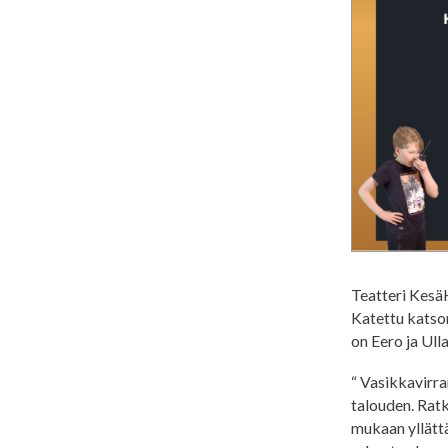
Teatteri KesäH
Katettu katso
on Eero ja Ul
“ Vasikkavirra
talouden. Ratk
mukaan yllätt