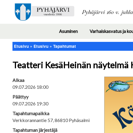
Pyhäjärvi 160 v. juhl
Asuminen
Varhaiskasvatus ja ko
Toggle
submenu
Etusivu
Etusivu
Tapahtumat
Murupolku
Teatteri KesäHeinän näytelmä 
Alkaa
09.07.2026 18:00
Päättyy
09.07.2026 19:30
Tapahtumapaikka
Verkkorannantie 57, 86810 Pyhäsalmi
Tapahtuman järjestäjä