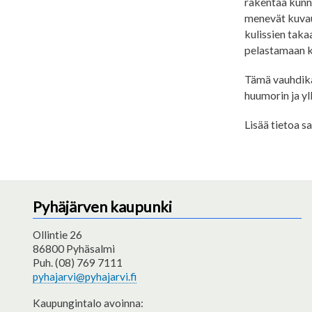
rakentaa kunn
menevät kuvauk
kulissien takaa
pelastamaan ku
Tämä vauhdika
huumorin ja yl
Lisää tietoa s
Pyhäjärven kaupunki
Ollintie 26
86800 Pyhäsalmi
Puh. (08) 769 7111
pyhajarvi@pyhajarvi.fi
Kaupungintalo avoinna: