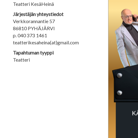
Teatteri KesäHeinä
Järjestäjän yhteystiedot
Verkkorannantie 57
86810 PYHÄJÄRVI
p. 040 373 1461
teatterikesaheina(at)gmail.com
Tapahtuman tyyppi
Teatteri