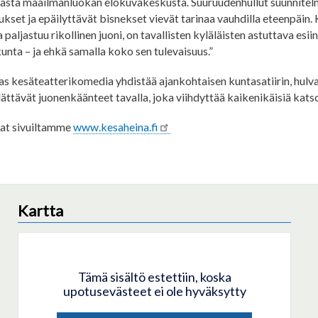
asta maailmanluokan elokuvakeskusta. Suuruudenhullut suunnitelm
set ja epäilyttävät bisnekset vievät tarinaa vauhdilla eteenpäin.
 paljastuu rikollinen juoni, on tavallisten kyläläisten astuttava esii
nta – ja ehkä samalla koko sen tulevaisuus.”
s kesäteatterikomedia yhdistää ajankohtaisen kuntasatiirin, hul
lättävät juonenkäänteet tavalla, joka viihdyttää kaikenikäisiä katso
aat sivuiltamme
www.kesaheina.fi
Kartta
Tämä sisältö estettiin, koska
upotusevästeet ei ole hyväksytty