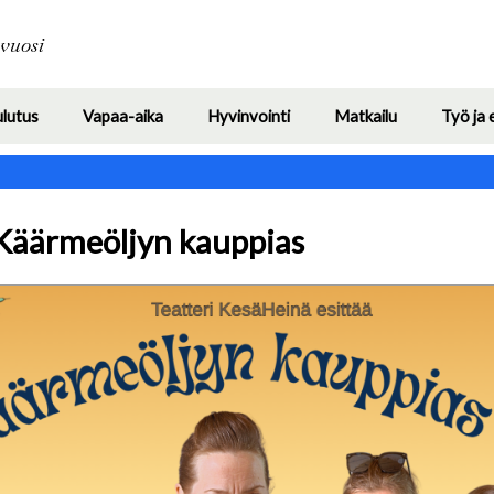
Hyppää
pääsisältöön
avuosi
ulutus
Vapaa-aika
Hyvinvointi
Matkailu
Työ ja 
Toggle
Toggle
Toggle
Toggle
submenu
submenu
submenu
submenu
Käärmeöljyn kauppias