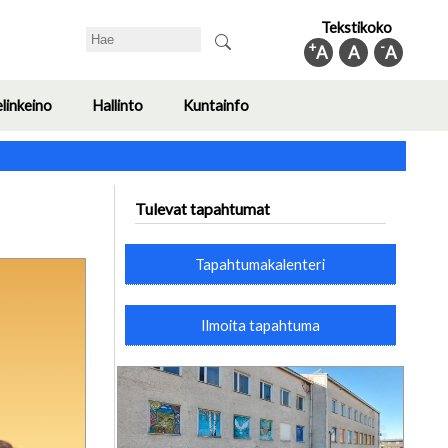
Tekstikoko
Search
+
-
A
A
A
elinkeino
Hallinto
Kuntainfo
Toggle
Toggle
Toggle
submenu
submenu
submenu
Tulevat tapahtumat
Tapahtumakalenteri
Ilmoita tapahtuma