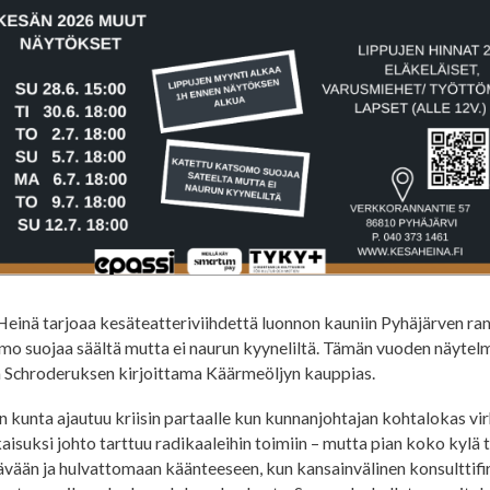
einä tarjoaa kesäteatteriviihdettä luonnon kauniin Pyhäjärven ran
mo suojaa säältä mutta ei naurun kyyneliltä. Tämän vuoden näytel
la Schroderuksen kirjoittama Käärmeöljyn kauppias.
n kunta ajautuu kriisin partaalle kun kunnanjohtajan kohtalokas vi
aisuksi johto tarttuu radikaaleihin toimiin – mutta pian koko kyl
ävään ja hulvattomaan käänteeseen, kun kansainvälinen konsulttif