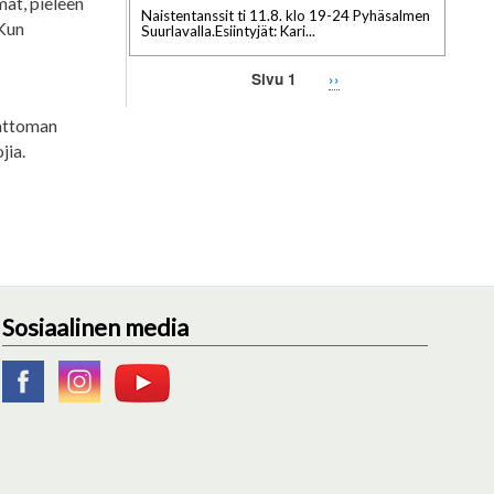
at, pieleen
Naistentanssit ti 11.8. klo 19-24 Pyhäsalmen
 Kun
Suurlavalla.Esiintyjät: Kari...
n
Seuraava
››
Sivu 1
Sivutus
sivu
vattoman
jia.
Sosiaalinen media