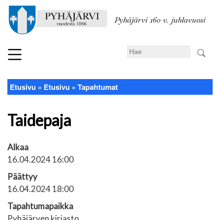
Hyppää
pääsisältöön
Pyhäjärvi 160 v. juhlavuosi
Search
Etusivu
Etusivu
Tapahtumat
Murupolku
Taidepaja
Alkaa
16.04.2024 16:00
Päättyy
16.04.2024 18:00
Tapahtumapaikka
Pyhäjärven kirjasto