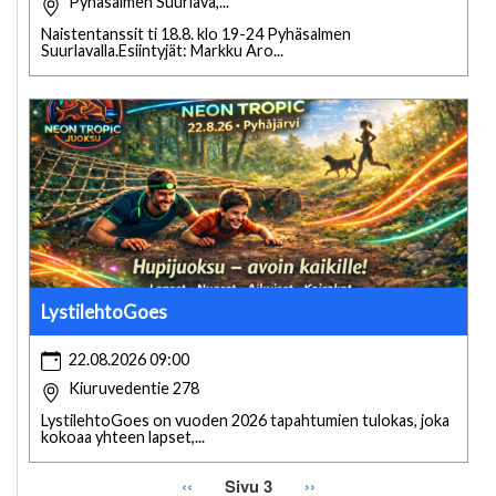
Pyhäsalmen Suurlava,...
Naistentanssit ti 18.8. klo 19-24 Pyhäsalmen
Suurlavalla.Esiintyjät: Markku Aro...
LystilehtoGoes
22.08.2026 09:00
Kiuruvedentie 278
LystilehtoGoes on vuoden 2026 tapahtumien tulokas, joka
kokoaa yhteen lapset,...
Edellinen
‹‹
Sivu 3
Seuraava
››