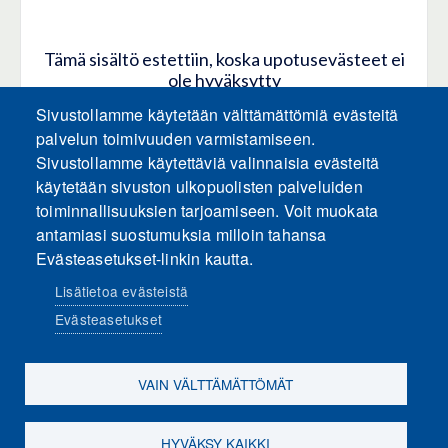
Tämä sisältö estettiin, koska upotusevästeet ei
ole hyväksytty
Sivustollamme käytetään välttämättömiä evästeitä
HYVÄKSY KAIKKI EVÄSTEET
palvelun toimivuuden varmistamiseen.
Sivustollamme käytettäviä valinnaisia evästeitä
käytetään sivuston ulkopuolisten palveluiden
Hyväksy vain upotusevästeet
toiminnallisuuksien tarjoamiseen. Voit muokata
antamiasi suostumuksia milloin tahansa
Evästeasetukset-linkin kautta.
Lisätietoa evästeistä
Evästeasetukset
Sosiaalinen media
VAIN VÄLTTÄMÄTTÖMÄT
HYVÄKSY KAIKKI