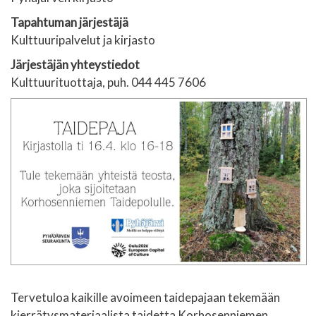
Tapahtuman järjestäjä
Kulttuuripalvelut ja kirjasto
Järjestäjän yhteystiedot
Kulttuurituottaja, puh. 044 445 7606
Tervetuloa kaikille avoimeen taidepajaan tekemään
kierrätysmateriaalista taidetta Korhosenniemen