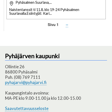
Pyhäsalmen Suurlava,...
Naistentanssit ti 11.8. klo 19-24 Pyhäsalmen
Suurlavalla.Esiintyjät: Kari...
Sivu 1
Seuraava
››
Sivutus
sivu
Pyhäjärven kaupunki
Ollintie 26
86800 Pyhäsalmi
Puh. (08) 769 7111
pyhajarvi@pyhajarvi.fi
Kaupungintalo avoinna:
MA-PE klo 9.00-11.00 ja klo 12.00-15.00
Saavutettavuusseloste