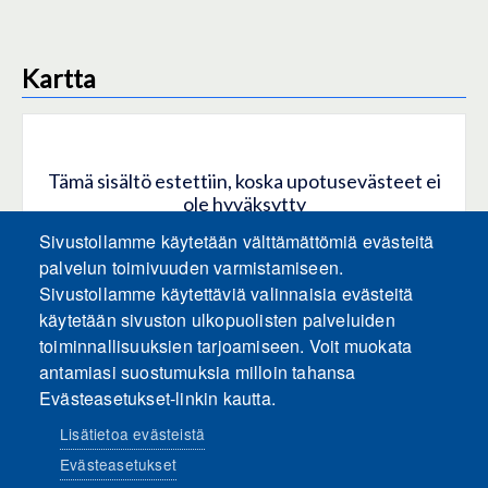
Kartta
Tämä sisältö estettiin, koska upotusevästeet ei
ole hyväksytty
Sivustollamme käytetään välttämättömiä evästeitä
HYVÄKSY KAIKKI EVÄSTEET
palvelun toimivuuden varmistamiseen.
Sivustollamme käytettäviä valinnaisia evästeitä
käytetään sivuston ulkopuolisten palveluiden
Hyväksy vain upotusevästeet
toiminnallisuuksien tarjoamiseen. Voit muokata
antamiasi suostumuksia milloin tahansa
Evästeasetukset-linkin kautta.
Lisätietoa evästeistä
Evästeasetukset
Sosiaalinen media