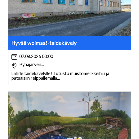
Hyvää woimaa!-taidekävely
07.08.2026 00:00
Pyhäjärven...
Lähde taidekävelylle! Tutustu muistomerkkeihin ja
patsaisiin reippailemalla...