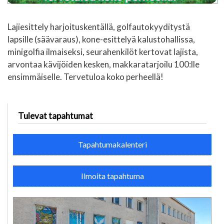
Lajiesittely harjoituskentällä, golfautokyyditystä
lapsille (säävaraus), kone-esittelyä kalustohallissa,
minigolfia ilmaiseksi, seurahenkilöt kertovat lajista,
arvontaa kävijöiden kesken, makkaratarjoilu 100:lle
ensimmäiselle. Tervetuloa koko perheellä!
Tulevat tapahtumat
Tapahtumakalenteri
Ilmoita tapahtuma