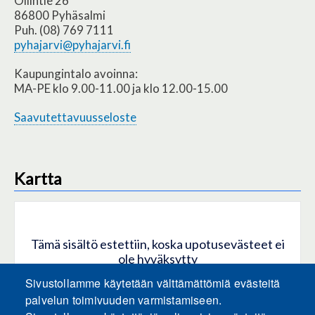
Ollintie 26
86800 Pyhäsalmi
Puh. (08) 769 7111
pyhajarvi@pyhajarvi.fi
Kaupungintalo avoinna:
MA-PE klo 9.00-11.00 ja klo 12.00-15.00
Saavutettavuusseloste
Kartta
Tämä sisältö estettiin, koska upotusevästeet ei
ole hyväksytty
Sivustollamme käytetään välttämättömiä evästeitä
HYVÄKSY KAIKKI EVÄSTEET
palvelun toimivuuden varmistamiseen.