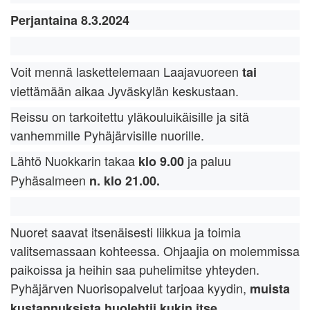
Perjantaina 8.3.2024
Voit mennä laskettelemaan Laajavuoreen
tai
viettämään aikaa Jyväskylän keskustaan.
Reissu on tarkoitettu yläkouluikäisille ja sitä
vanhemmille Pyhäjärvisille nuorille.
Lähtö Nuokkarin takaa
ja paluu
klo 9.00
Pyhäsalmeen
n. klo 21.00.
Nuoret saavat itsenäisesti liikkua ja toimia
valitsemassaan kohteessa. Ohjaajia on molemmissa
paikoissa ja heihin saa puhelimitse yhteyden.
Pyhäjärven Nuorisopalvelut tarjoaa kyydin,
muista
kustannuksista huolehtii kukin itse.