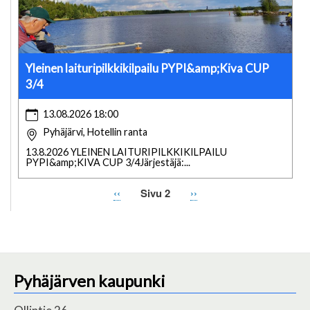
Yleinen laituripilkkikilpailu PYPI&amp;Kiva CUP
3/4
13.08.2026 18:00
Pyhäjärvi, Hotellin ranta
13.8.2026 YLEINEN LAITURIPILKKIKILPAILU
PYPI&amp;KIVA CUP 3/4Järjestäjä:...
Edellinen
‹‹
Sivu 2
Seuraava
››
Sivutus
sivu
sivu
Pyhäjärven kaupunki